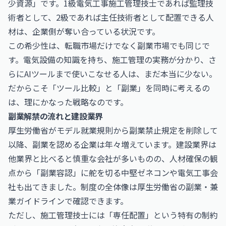
少資源」です。1級電気工事施工管理技士であれば監理技
術者として、2級であれば主任技術者として配置できる人
材は、企業側が奪い合っている状況です。
この希少性は、転職市場だけでなく副業市場でも同じで
す。電気設備の知識を持ち、施工管理の実務が分かり、さ
らにAIツールまで使いこなせる人は、まだ本当に少ない。
だからこそ「ツール比較」と「副業」を同時に考えるの
は、理にかなった戦略なのです。
副業解禁の流れと建設業界
厚生労働省がモデル就業規則から副業禁止規定を削除して
以降、副業を認める企業は年々増えています。建設業界は
他業界と比べると慎重な会社が多いものの、人材確保の観
点から「副業容認」に舵を切る中堅ゼネコンや電気工事会
社も出てきました。制度の全体像は
厚生労働省
の副業・兼
業ガイドラインで確認できます。
ただし、施工管理技士には「専任配置」という特有の制約