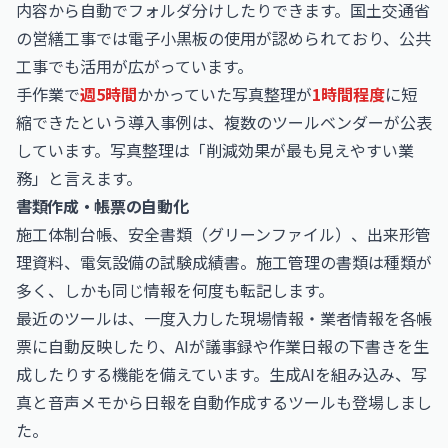
内容から自動でフォルダ分けしたりできます。国土交通省
の営繕工事では電子小黒板の使用が認められており、公共
工事でも活用が広がっています。
手作業で
週5時間
かかっていた写真整理が
1時間程度
に短
縮できたという導入事例は、複数のツールベンダーが公表
しています。写真整理は「削減効果が最も見えやすい業
務」と言えます。
書類作成・帳票の自動化
施工体制台帳、安全書類（グリーンファイル）、出来形管
理資料、電気設備の試験成績書。施工管理の書類は種類が
多く、しかも同じ情報を何度も転記します。
最近のツールは、一度入力した現場情報・業者情報を各帳
票に自動反映したり、AIが議事録や作業日報の下書きを生
成したりする機能を備えています。生成AIを組み込み、写
真と音声メモから日報を自動作成するツールも登場しまし
た。