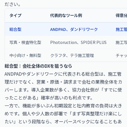
ださい。
タイプ
代表的なツール例
得意
総合型
ANDPAD、ダンドリワーク
施工
写真・検査特化型
Photoruction、SPIDER PLUS
施工
中小向け・無料型
クラフタ、テラ施工管理
チャ
総合型：会社全体のDXを狙うなら
ANDPADやダンドリワークに代表される総合型は、施工管
理だけでなく、営業・原価・請求まで会社の業務全体をカ
バーします。導入企業数が多く、協力会社側が「すでに使
ったことがある」確率が高いのも利点です。
一方で、機能が多いぶん初期設定と社内教育の負荷は大き
めです。個人や少人数の部署で「まず写真整理だけ楽にし
たい」という段階なら、オーバースペックになることもあ