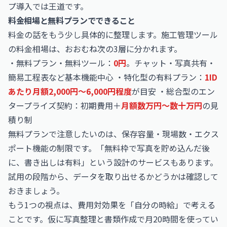
プ導入では王道です。
料金相場と無料プランでできること
料金の話をもう少し具体的に整理します。施工管理ツール
の料金相場は、おおむね次の3層に分かれます。
・無料プラン・無料ツール：
0円
。チャット・写真共有・
簡易工程表など基本機能中心 ・特化型の有料プラン：
1ID
あたり月額2,000円〜6,000円程度
が目安 ・総合型のエン
タープライズ契約：初期費用＋
月額数万円〜数十万円
の見
積り制
無料プランで注意したいのは、保存容量・現場数・エクス
ポート機能の制限です。「無料枠で写真を貯め込んだ後
に、書き出しは有料」という設計のサービスもあります。
試用の段階から、データを取り出せるかどうかは確認して
おきましょう。
もう1つの視点は、費用対効果を「自分の時給」で考える
ことです。仮に写真整理と書類作成で月20時間を使ってい