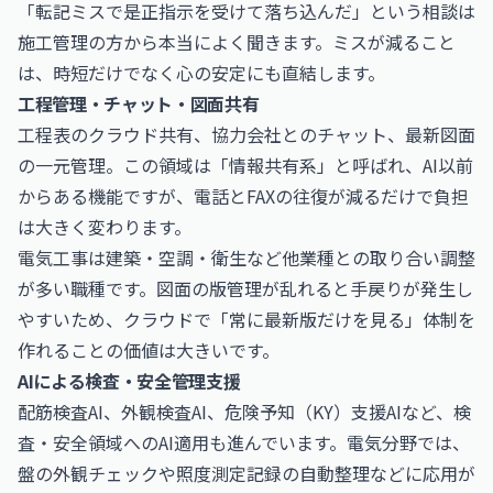
「転記ミスで是正指示を受けて落ち込んだ」という相談は
施工管理の方から本当によく聞きます。ミスが減ること
は、時短だけでなく心の安定にも直結します。
工程管理・チャット・図面共有
工程表のクラウド共有、協力会社とのチャット、最新図面
の一元管理。この領域は「情報共有系」と呼ばれ、AI以前
からある機能ですが、電話とFAXの往復が減るだけで負担
は大きく変わります。
電気工事は建築・空調・衛生など他業種との取り合い調整
が多い職種です。図面の版管理が乱れると手戻りが発生し
やすいため、クラウドで「常に最新版だけを見る」体制を
作れることの価値は大きいです。
AIによる検査・安全管理支援
配筋検査AI、外観検査AI、危険予知（KY）支援AIなど、検
査・安全領域へのAI適用も進んでいます。電気分野では、
盤の外観チェックや照度測定記録の自動整理などに応用が