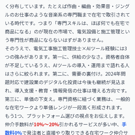
く分布しています。たとえば
作曲・編曲・効果音・ジング
ルのお仕事
のような音楽系の専門職まで在宅で取引されて
いる時代です。つまり「専門スキルは、ほぼ何でも在宅で
商品になる」のが現在の市場で、電気設備と施工管理とい
う専門性が商品にならないはずがありません。
そのうえで、電気工事施工管理技士×AIツール経験には3
つの強みがあります。第一に、供給の少なさ。資格者自体
が不足しているうえ、AIツールの導入・運用まで語れる人
はさらに絞られます。第二に、需要の裏付け。2024年問
題対応で建設業のデジタル化投資は今後も継続が見込ま
れ、導入支援・教育・情報発信の仕事は増える方向です。
第三に、単価の下支え。専門資格に紐づく業務は、一般的
な在宅ワークより単価レンジが一段高く形成されます。
もう1つ、プラットフォーム選びの視点をお伝えします。
仲介手数料が
10%〜20%
引かれるサービスが多い中、
手
数料0%
で発注者と直接やり取りできる在宅ワーク仲介サ