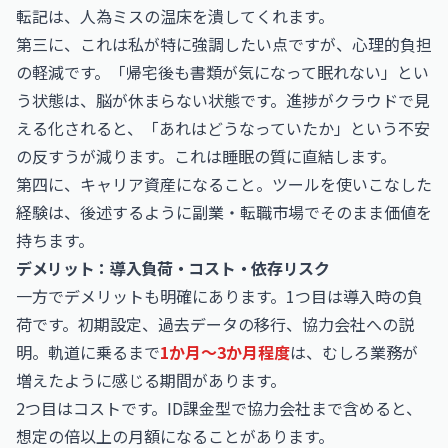
転記は、人為ミスの温床を潰してくれます。
第三に、これは私が特に強調したい点ですが、心理的負担
の軽減です。「帰宅後も書類が気になって眠れない」とい
う状態は、脳が休まらない状態です。進捗がクラウドで見
える化されると、「あれはどうなっていたか」という不安
の反すうが減ります。これは睡眠の質に直結します。
第四に、キャリア資産になること。ツールを使いこなした
経験は、後述するように副業・転職市場でそのまま価値を
持ちます。
デメリット：導入負荷・コスト・依存リスク
一方でデメリットも明確にあります。1つ目は導入時の負
荷です。初期設定、過去データの移行、協力会社への説
明。軌道に乗るまで
1か月〜3か月程度
は、むしろ業務が
増えたように感じる期間があります。
2つ目はコストです。ID課金型で協力会社まで含めると、
想定の倍以上の月額になることがあります。