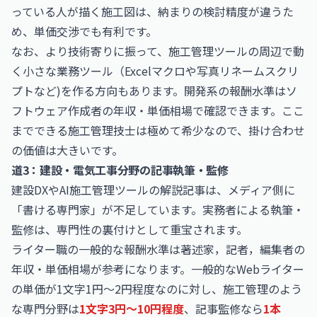
っている人が描く施工図は、納まりの検討精度が違うた
め、単価交渉でも有利です。
なお、より技術寄りに振って、施工管理ツールの周辺で動
く小さな業務ツール（Excelマクロや写真リネームスクリ
プトなど)を作る方向もあります。開発系の報酬水準は
ソ
フトウェア作成者の年収・単価相場
で確認できます。ここ
までできる施工管理技士は極めて希少なので、掛け合わせ
の価値は大きいです。
道3：建設・電気工事分野の記事執筆・監修
建設DXやAI施工管理ツールの解説記事は、メディア側に
「書ける専門家」が不足しています。実務者による執筆・
監修は、専門性の裏付けとして重宝されます。
ライター職の一般的な報酬水準は
著述家，記者，編集者の
年収・単価相場
が参考になります。一般的なWebライター
の単価が1文字1円〜2円程度なのに対し、施工管理のよう
な専門分野は
1文字3円〜10円程度
、記事監修なら
1本