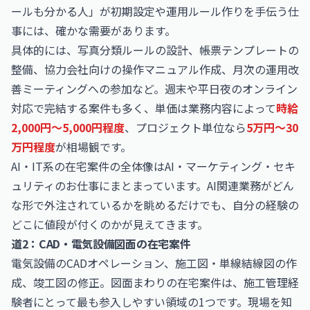
ールも分かる人」が初期設定や運用ルール作りを手伝う仕
事には、確かな需要があります。
具体的には、写真分類ルールの設計、帳票テンプレートの
整備、協力会社向けの操作マニュアル作成、月次の運用改
善ミーティングへの参加など。週末や平日夜のオンライン
対応で完結する案件も多く、単価は業務内容によって
時給
2,000円〜5,000円程度
、プロジェクト単位なら
5万円〜30
万円程度
が相場観です。
AI・IT系の在宅案件の全体像は
AI・マーケティング・セキ
ュリティのお仕事
にまとまっています。AI関連業務がどん
な形で外注されているかを眺めるだけでも、自分の経験の
どこに値段が付くのかが見えてきます。
道2：CAD・電気設備図面の在宅案件
電気設備のCADオペレーション、施工図・単線結線図の作
成、竣工図の修正。図面まわりの在宅案件は、施工管理経
験者にとって最も参入しやすい領域の1つです。現場を知