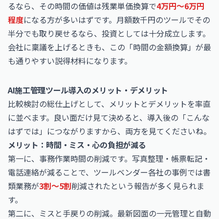
るなら、その時間の価値は残業単価換算で
4万円〜6万円
程度
になる方が多いはずです。月額数千円のツールでその
半分でも取り戻せるなら、投資としては十分成立します。
会社に稟議を上げるときも、この「時間の金額換算」が最
も通りやすい説得材料になります。
AI施工管理ツール導入のメリット・デメリット
比較検討の総仕上げとして、メリットとデメリットを率直
に並べます。良い面だけ見て決めると、導入後の「こんな
はずでは」につながりますから、両方を見てくださいね。
メリット：時間・ミス・心の負担が減る
第一に、事務作業時間の削減です。写真整理・帳票転記・
電話連絡が減ることで、ツールベンダー各社の事例では書
類業務が
3割〜5割
削減されたという報告が多く見られま
す。
第二に、ミスと手戻りの削減。最新図面の一元管理と自動