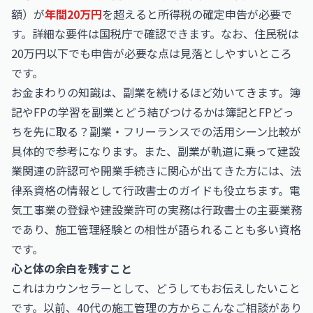
額）が
年間20万円
を超えると所得税の確定申告が必要で
す。詳細な要件は
国税庁
で確認できます。なお、住民税は
20万円以下でも申告が必要な点は見落としやすいところ
です。
お金まわりの知識は、副業を続けるほど効いてきます。簿
記やFPの学習を副業とどう結びつけるかは
簿記とFPどっ
ちを先に取る？副業・フリーランスでの活用シーン比較
が
具体的で参考になります。また、副業が軌道に乗って建設
業関連の許認可や開業手続きに関心が出てきた方には、法
律系資格の情報として
行政書士
のガイドも役立ちます。電
気工事業の登録や建設業許可の実務は行政書士の主要業務
であり、施工管理経験との相性が語られることも多い資格
です。
心と体の余白を残すこと
これはカウンセラーとして、どうしてもお伝えしたいこと
です。以前、40代の施工管理の方からこんなご相談があり