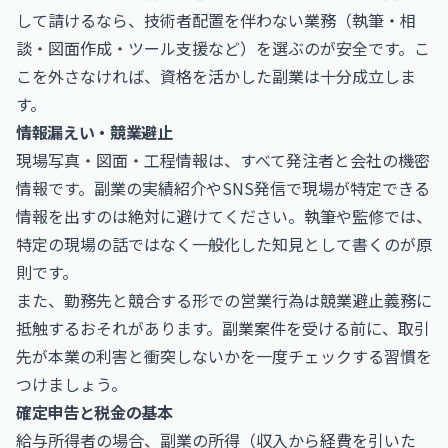
して請けるなら、技術者配置を伴わない業務（執筆・相
談・図面作成・ツール支援など）を選ぶのが安全です。こ
こを外さなければ、資格を活かした副業は十分成立しま
す。
情報漏えい・競業避止
現場写真・図面・工程情報は、すべて発注者と会社の機密
情報です。副業の実績紹介やSNS発信で現場が特定できる
情報を出すのは絶対に避けてください。執筆や監修では、
特定の現場の話ではなく一般化した知見として書くのが原
則です。
また、勤務先と競合する形での営業行為は競業避止義務に
抵触するおそれがあります。副業案件を受ける前に、取引
先が本業の利害と衝突しないかを一度チェックする習慣を
つけましょう。
確定申告と税金の基本
給与所得者の場合、副業の所得（収入から経費を引いた