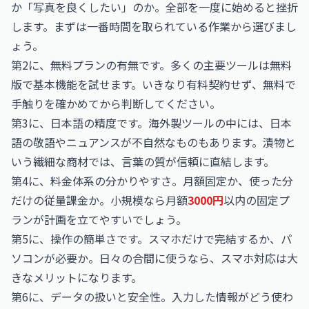
か「写真を良くしたい」のか。全部を一度に始めると挫折
します。まずは一番時間を取られている作業から選びまし
ょう。
第2に、無料プランの有無です。多くの主要ツールは無料
版で基本機能を試せます。いきなり有料契約せず、無料で
手触りを確かめてから判断してください。
第3に、日本語の精度です。海外製ツールの中には、日本
語の敬語やニュアンスが不自然なものもあります。漬物と
いう繊細な商材では、言葉の質が信頼に直結します。
第4に、料金体系の分かりやすさ。月額固定か、使った分
だけの従量課金か。小規模なら月額
3000円
以内の固定プ
ランが計画を立てやすいでしょう。
第5に、操作の簡単さです。スマホだけで完結するか、パ
ソコンが必要か。日々の合間に使うなら、スマホ対応は大
きなメリットになります。
第6に、データの扱いと安全性。入力した情報がどう使わ