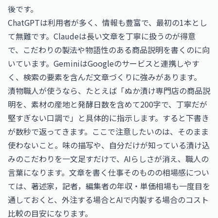
後です。
ChatGPTは利用者が多く、情報も豊富で、最初の1本とし
て無難です。Claudeは長い文章を丁寧に扱うのが得意
で、こだわりの製法や物語性のある商品説明を書くのに向
いています。GeminiはGoogleのサービスと連携しやす
く、検索の要素を含んだ文章づくりに強みがあります。
漬物職人が使うなら、たとえば「ぬか漬け専門店の商品説
明を、素材の産地と発酵日数を含めて200字で、丁寧だが
堅すぎない口調で」と具体的に指示します。すると下書き
が数秒で返ってきます。ここで注意したいのは、そのまま
使わないこと。味の描写や、自分だけが知っている漬け込
みのこだわりを一文足すだけで、AIらしさが消え、職人の
言葉になります。文章を書く仕事そのものの相場感につい
ては、
著述家，記者，編集者の年収・単価相場
も一度目を
通しておくと、外注する場合とAIで内製する場合のコスト
比較の目安になります。