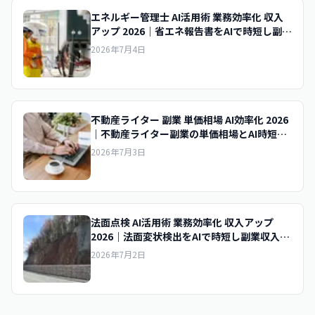
エネルギー管理士 AI活用術 業務効率化 収入
アップ 2026｜省エネ報告書をAIで時短し副業
収入を底上げする実践術
2026年7月4日
不動産ライター 副業 単価相場 AI効率化 2026
｜不動産ライター副業の単価相場とAI時短で
時給を上げるコツ
2026年7月3日
法面点検 AI活用術 業務効率化 収入アップ
2026｜法面変状検出をAIで時短し副業収入を
底上げする実践術
2026年7月2日