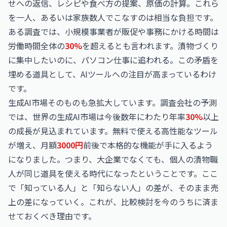
せへの返信、レシピや食べ方の提案、原価の計算。これら
を一人、あるいは家族数人でこなすのは相当な負担です。
ある調査では、小規模事業者が販促や事務にかける時間は
労働時間全体の
30%
を超えるとも言われます。漬物づくり
に集中したいのに、パソコン仕事に追われる。この矛盾を
埋める道具として、AIツールへの注目が高まっているわけ
です。
生成AI市場そのものも急拡大しています。調査会社の予測
では、世界の生成AI市場は今後数年にわたり年率
30%
以上
の成長が見込まれています。無料で使える高性能なツール
が増え、月額
3000円
前後で本格的な機能が手に入るよう
になりました。つまり、大企業でなくても、個人の漬物職
人が同じ道具を使える時代になったということです。ここ
で「知っている人」と「知らない人」の差が、そのまま売
上の差になっていく。これが、比較検討を今のうちに済ま
せておくべき理由です。