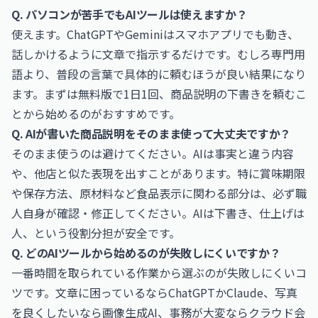
Q. パソコンが苦手でもAIツールは使えますか？
使えます。ChatGPTやGeminiはスマホアプリでも動き、
話しかけるように文章で指示するだけです。むしろ専門用
語より、普段の言葉で具体的に頼むほうが良い結果になり
ます。まずは無料版で1日1回、商品説明の下書きを頼むこ
とから始めるのがおすすめです。
Q. AIが書いた商品説明をそのまま使って大丈夫ですか？
そのまま使うのは避けてください。AIは事実と違う内容
や、他店と似た表現を出すことがあります。特に賞味期限
や保存方法、原材料など食品表示に関わる部分は、必ず職
人自身が確認・修正してください。AIは下書き、仕上げは
人、という役割分担が安全です。
Q. どのAIツールから始めるのが失敗しにくいですか？
一番時間を取られている作業から選ぶのが失敗しにくいコ
ツです。文章に困っているならChatGPTかClaude、写真
を良くしたいなら画像生成AI、事務が大変ならクラウド会