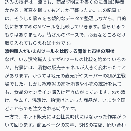
込みの技術は一流でも、商品説明文を書くのに毎回3時間
かかる。写真を撮ってもどこか野暮ったい。この記事で
は、そうした悩みを客観的なデータで整理しながら、目的
別におすすめのAIツールを比較していきます。焦らせるつ
もりはありません。皆さんのペースで、必要なところだけ
取り入れてもらえれば十分です。
漬物職人がいまAIツールを比較する背景と市場の現状
なぜ、いま漬物職人までがAIツールの比較を始めているの
か。背景には、漬物の販売チャネルが大きく変わったこと
があります。かつては地元の直売所やスーパーの棚が主戦
場でした。しかし総務省の家計消費や小売の統計を見て
も、食品のオンライン購入は年々広がっています。ぬか漬
け、キムチ、浅漬け、粕漬けといった商品が、いまや全国
どこからでも注文される時代です。
一方で、ネット販売には会社員時代にはなかった作業がつ
いて回ります。商品ページの文章、SNSの投稿、問い合わ