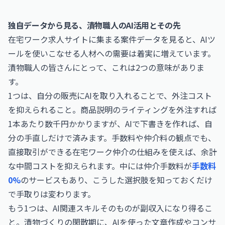
独自データから見る、漬物職人のAI活用とその先
在宅ワーク求人サイトに集まる案件データを見ると、AIツ
ールを使いこなせる人材への需要は着実に増えています。
漬物職人の皆さんにとって、これは2つの意味がありま
す。
1つは、自分の販売にAIを取り入れることで、外注コスト
を抑えられること。商品説明のライティングを外注すれば
1本あたり数千円かかりますが、AIで下書きを作れば、自
分の手直しだけで済みます。手数料や仲介料の観点でも、
直接取引ができる在宅ワーク仲介の仕組みを使えば、余計
な中間コストを抑えられます。中には仲介手数料が
手数料
0%
のサービスもあり、こうした選択肢を知っておくだけ
で手取りは変わります。
もう1つは、AI関連スキルそのものが副収入になり得るこ
と。漬物づくりの閑散期に、AIを使った文章作成やコンサ