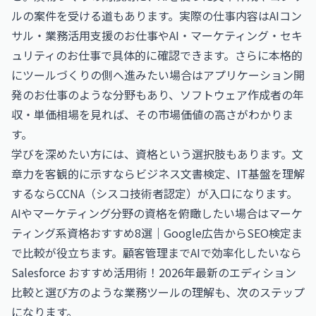
ルの案件を受ける道もあります。実際の仕事内容は
AIコン
サル・業務活用支援のお仕事
や
AI・マーケティング・セキ
ュリティのお仕事
で具体的に確認できます。さらに本格的
にツールづくりの側へ進みたい場合は
アプリケーション開
発のお仕事
のような分野もあり、
ソフトウェア作成者の年
収・単価相場
を見れば、その市場価値の高さがわかりま
す。
学びを深めたい方には、資格という選択肢もあります。文
章力を客観的に示すなら
ビジネス文書検定
、IT基盤を理解
するなら
CCNA（シスコ技術者認定）
が入口になります。
AIやマーケティング分野の資格を俯瞰したい場合は
マーケ
ティング系資格おすすめ8選｜Google広告からSEO検定ま
で比較
が役立ちます。顧客管理までAIで効率化したいなら
Salesforce おすすめ活用術！2026年最新のエディション
比較と選び方
のような業務ツールの理解も、次のステップ
になります。