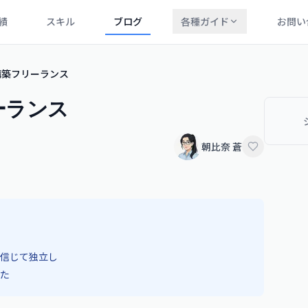
績
スキル
ブログ
各種ガイド
お問い
構築フリーランス
ーランス
朝比奈 蒼
信じて独立し
た