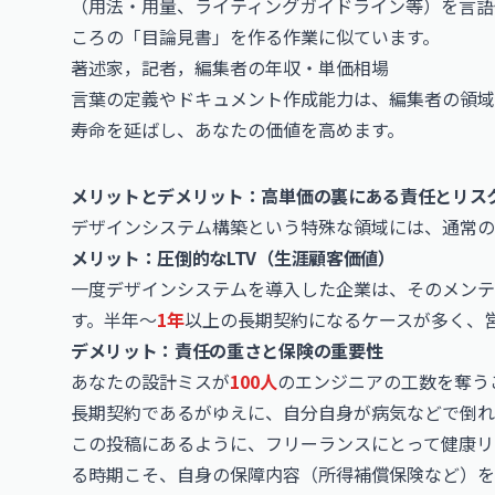
（用法・用量、ライティングガイドライン等）を言語
ころの「目論見書」を作る作業に似ています。
著述家，記者，編集者の年収・単価相場
言葉の定義やドキュメント作成能力は、編集者の領域
寿命を延ばし、あなたの価値を高めます。
メリットとデメリット：高単価の裏にある責任とリス
デザインシステム構築という特殊な領域には、通常の
メリット：圧倒的なLTV（生涯顧客価値）
一度デザインシステムを導入した企業は、そのメンテ
す。半年〜
1年
以上の長期契約になるケースが多く、
デメリット：責任の重さと保険の重要性
あなたの設計ミスが
100人
のエンジニアの工数を奪う
長期契約であるがゆえに、自分自身が病気などで倒れ
この投稿にあるように、フリーランスにとって健康リ
る時期こそ、自身の保障内容（所得補償保険など）を