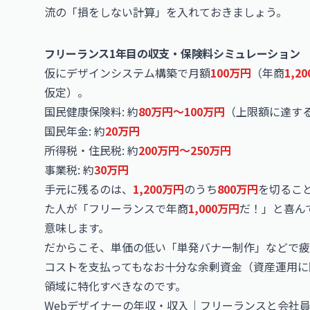
流の「損をしない計算」を入れておきましょう。
フリーランス1年目の収支・保険料シミュレーション
仮にデザインシステム構築で月額
100万円
（年商
1,2
仮定）。
国民健康保険料: 約
80万円〜100万円
（上限額に達す
国民年金: 約
20万円
所得税・住民税: 約
200万円〜250万円
事業税: 約
30万円
手元に残るのは、
1,200万円
のうち
800万円
を切るこ
た人が「フリーランスで年商
1,000万円
だ！」と喜ん
意味します。
だからこそ、単価の低い「単発バナー制作」などで疲
コストを支払ってもなお十分な余剰資金（資産運用に
領域に特化すべきなのです。
Webデザイナーの年収・収入｜フリーランスと会社