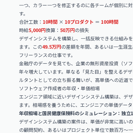
一つ、カラー一つを修正するのに各チームが個別に対
す。
合計工数：
10時間
×
10プロダクト
＝
100時間
時給
5,000円
換算：
50万円
の損失
デザインシステムを構築し、一括反映できる仕組みを
ます。この
49.5万円
の差額を年間、あるいは一生涯生
フリーランスの仕事です。
金融庁のデータを見ても、企業の無形資産投資（ソフ
年々増大しています。単なる「見た目」を整えるデザ
ルタントとしての立ち振る舞いが、高単価への近道で
ソフトウェア作成者の年収・単価相場
エンジニア領域に近いデザインシステム構築は、デザ
ます。相場感を養うために、エンジニアの単価データ
年収相場と国民健康保険料のシミュレーション：独立
デザインシステム構築の案件は、単価が非常に高いの
の顧問契約、あるいはプロジェクト単位で数百万〜一