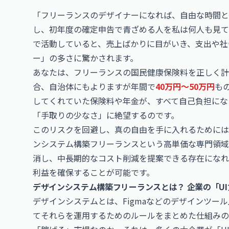
「フリーランスのデザイナーになれば、自由な時間
し、初年度の確定申告で青ざめる人を私は何人も見て
で活動していると、売上ばかりに目がいき、支出や社
ー」の多さに驚かされます。
あなたは、フリーランスの国民健康保険料を正しく計
合、自治体にもよりますが年間で
40万円〜50万円
も
してくれていた保険料や年金が、すべて自己負担にな
「手取りの少なさ」に絶望するのです。
このリスクを回避し、真の自由を手に入れるためには
ンシステム構築フリーランスという高単価な専門領域
消し、中長期的なコスト削減を提案できる存在になれ
利益を確保することが可能です。
デザインシステム構築フリーランスとは？ 企業の「U
デザインシステムとは、
Figma
などのデザインツール上
てそれらを運用するためのルールをまとめた仕組みの