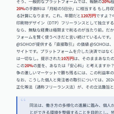
そう、一般的なプラットフォームでは、報酬の
20%
20%
の手数料は「月給の5日分」に相当する もし月収
る計算になります。これ、年間だと
120万円
ですよ？
印刷物デザイン（DTP）フリーランスとして独立す
なら、無駄な経費は極限まで削るのが当たり前。だか
フォームを賢く使うべきだと言い続けているんです。
@SOHOが提供する「直接取引」の価値 @SOHO
サイトです。プラットフォームを介した決済ではなく
は一切なし。提示された
10万円
は、そのままあなた
この
20%
の差を、あなたは「安心料」と考えますか？
争の激しいマーケットで勝ち残るには、この利益率の
なお、こうした個人と発注者の取引については、202
正化等法（通称フリーランス法）が、その立法趣旨と
同法は、働き方の多様化の進展に鑑み、個人
とができる環境を整備することを目的とし、