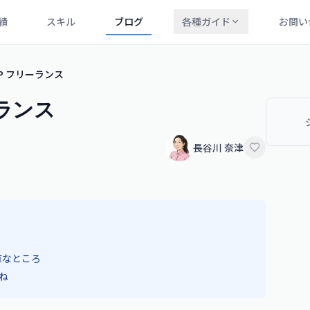
績
スキル
ブログ
各種ガイド
お問い
P フリーランス
ーランス
長谷川 奈津
直なところ
ね