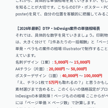
これから、具体的な単価相場を見ていきますが、もし
を知ることが大切です。こちらのDTP・ポスター・POP・ラベ
poster)を見て、自分の位置を客観的に把握してみ
【2026年最新】DTP・InDesign案件の単価相場表
それでは、具体的な数字を見ていきましょう。印刷物
は、大きく分けて「1件あたりの一括報酬」と「ペー
単発・ペラもの案件の相場 Illustratorで制作する
えています。
名刺デザイン（1案）:
5,000円
〜
15,000円
A4チラシ（片面）:
20,000円
〜
50,000円
ポスターデザイン（1面）:
40,000円
〜
100,000円
「え、チラシ1枚で
5万円
も取れるの？」と思うかも
素材選びまで含めると、このくらいの価格設定がプロ
InDesignの本領発揮！ページものの相場 ここか
には「ページ単価 × ページ数」で計算します。