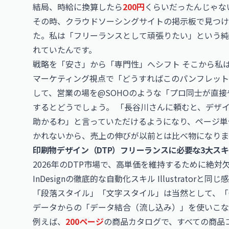
結局、時給に換算したら
200円
くらいだったんじゃな
その時、クラウドソーシングサイトの掲示板で見つけ
た。私は「フリーランスとして頑張りたい」という純
れていたんです。
戦略を「安さ」から「専門性」へシフト そこから私
マーケティング視点で「どうすればこのパンフレット
して、営業の場を@SOHOのような「プロ同士が直接
するとどうでしょう。 「長谷川さんに頼むと、デザ
助かるわ」と言っていただけるようになり、ページ単
かれないから、売上の伸びが以前とは比べ物になりま
印刷物デザイン（DTP）フリーランスに必要な3大ス
2026年のDTP市場で、高単価を維持するために絶
InDesignの徹底的な自動化スキル Illustrator
「段落スタイル」「文字スタイル」は当然として、「GR
データからの「データ結合（流し込み）」を使いこな
例えば、
200ページ
の商品カタログで、すべての商品