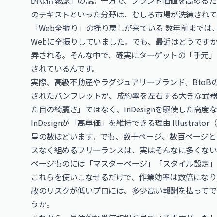
的な情報誌」の話。一方で、ブランド価値を高めるた
のテキストといった分野は、むしろ市場が洗練されて
「Web全振り」の揺り戻しが来ている 数年前までは
Webに全振りしていました。でも、最近はどうです
弄される。そんな中で、確実にターゲットの「手元」
されているんです。
実際、高級不動産やラグジュアリーブランド、Bto
されたパンフレットが、成約率を左右する大きな武器
た目の綺麗さ」ではなく、InDesignを駆使した高
InDesignが「高単価」を維持できる理由
Illustrator
（
星の数ほどいます。でも、数十ページ、数百ページという
スなく組めるフリーランスは、実はそんなに多くない
ページものには「マスターページ」「スタイル設定」
これらを使いこなせるだけで、作業効率は数倍になり
故のリスクが低いプロには、多少高い報酬を払ってで
うか。