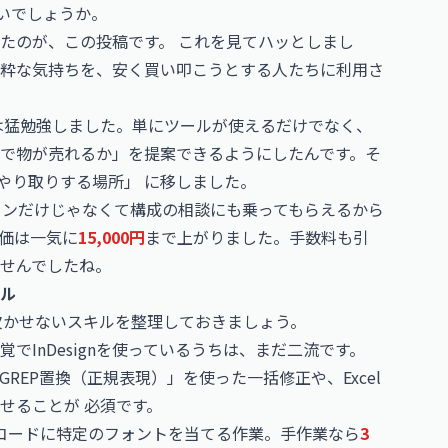
いでしょうか。
たのが、この投稿です。 これを見てハッとしまし
粋な気持ちを、安く買い叩こうとする人たちに利用さ
は猛勉強しました。単にツールが使えるだけでなく、
で物が売れるか」を提案できるようにしたんです。そ
やり取りする場所」 に移しました。
インだけじゃなくて構成の相談にも乗ってもらえるから
価は一気に
15,000円
まで上がりました。手数料も引
せんでしたね。
キル
対欠かせないスキルを整理しておきましょう。
と同じ感覚でInDesignを使っているうちは、まだ二流です。
EP置換（正規表現）」を使った一括修正や、Excel
せることが 必須です。
コードに特定のフォントを当てる作業。手作業なら
3