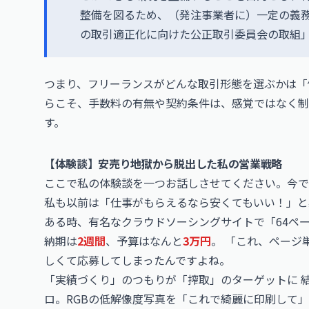
整備を図るため、（発注事業者に）一定の義
の取引適正化に向けた公正取引委員会の取組
つまり、フリーランスがどんな取引形態を選ぶかは「
らこそ、手数料の有無や契約条件は、感覚ではなく制
す。
【体験談】安売り地獄から脱出した私の営業戦略
ここで私の体験談を一つお話しさせてください。今で
私も以前は「仕事がもらえるなら安くてもいい！」と
ある時、有名なクラウドソーシングサイトで「64ペ
納期は
2週間
、予算はなんと
3万円
。 「これ、ページ
しくて応募してしまったんですよね。
「実績づくり」のつもりが「搾取」のターゲットに 
ロ。RGBの低解像度写真を「これで綺麗に印刷して