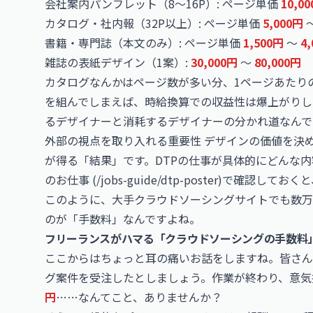
会社案内パンフレット（8〜16P）: ページ単価
10,0
カタログ・社内報（32P以上）: ページ単価
5,000円
書籍・専門誌（本文のみ）: ページ単価
1,500円
〜
4
雑誌の表紙デザイン（1案）:
30,000円
〜
80,000円
カタログなんかはページ数が多い分、1ページあたりの単
を組んでしまえば、時給換算での収益性は爆上がりし
るデザイナーと消耗するデザイナーの分かれ道なんで
外部の視点を取り入れる重要性 デザインの価値を決
が得る「結果」です。DTPの仕事が具体的にどんな内
のお仕事 (/jobs-guide/dtp-poster)で確認
このように、大手クラウドソーシングサイトでも数万
のが「手数料」なんですよね。
フリーランスがハマる「クラウドソーシングの手数料
ここからはちょっと耳の痛いお話をしますね。皆さん
グ案件を受注したとしましょう。作業が終わり、意気
円
……なんてこと、ありませんか？