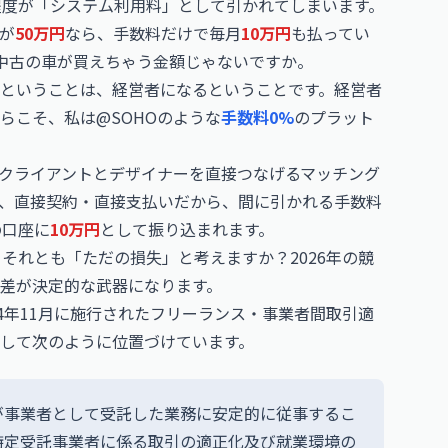
程度が「システム利用料」として引かれてしまいます。
が
50万円
なら、手数料だけで毎月
10万円
も払ってい
中古の車が買えちゃう金額じゃないですか。
るということは、経営者になるということです。経営者
らこそ、私は@SOHOのような
手数料0%
のプラット
は、クライアントとデザイナーを直接つなげるマッチング
、直接契約・直接支払いだから、間に引かれる手数料
の口座に
10万円
として振り込まれます。
それとも「ただの損失」と考えますか？2026年の競
差が決定的な武器になります。
4年11月に施行されたフリーランス・事業者間取引適
して次のように位置づけています。
が事業者として受託した業務に安定的に従事するこ
特定受託事業者に係る取引の適正化及び就業環境の