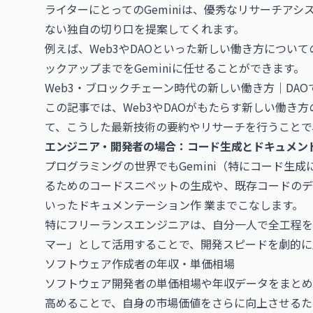
ライターにとってのGeminiは、優秀なリサーチア
ない独自の切り口を提案してくれます。
例えば、Web3やDAOといった新しい働き方につい
ックアップまでをGeminiに任せることができます。
Web3・ブロックチェーン時代の新しい働き方｜DAO
この記事では、Web3やDAOがもたらす新しい働き方
て、こうした最新技術の要約やリサーチを行うことで
エンジニア・開発者の場合：コード生成とドキュメン
プログラミングの世界でもGemini（特にコード生
るためのコードスニペットの生成や、既存コードのデ
いったドキュメンテーション作 業までこなします。
特にフリーランスエンジニアは、自分一人で全工程を担
マー」として活用することで、開発スピードを劇的に
ソフトウェア作成者の年収・単価相場
ソフトウェア開発者の単価相場や年収データをまとめた
高めることで、自身の市場価値をさらに向上させるた