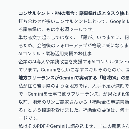
コンサルタント・PMの場合：議事録作成とタスク抽出
打ち合わせが多いコンサルタントにとって、
Google 
る議事録は、もはや必須ツールです。
単なる文字起こしではなく、「誰が、いつまでに、何
るため、会議後のフォローアップが格段に楽になりま
AIコンサル・業務活用支援のお仕事
企業のAI導入や業務改善を支援するAIコンサルタン
ています。Geminiを使いこなすスキルそのものが
地方フリーランスがGeminiで実現する「地域DX」の
私が住む岩手県のような地方では、人手不足が深刻で
で「Geminiを仕事で使うフリーランス」が果たす
以前、地元のリンゴ農家さんから「補助金の申請書類
る」という相談を受けました。補助金の要領は、何十
ードです。
私はそのPDFをGeminiに読み込ませ、「この農