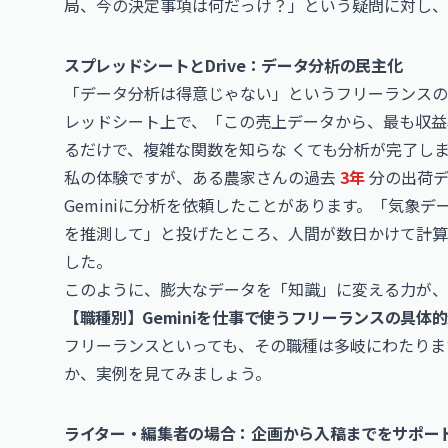
局、今の決定事項は何だっけ？」という疑問に対し、G
スプレッドシートとDrive：データ分析の民主化
「データ分析は得意じゃない」というフリーランスの方こ
レッドシート上で、「この売上データから、最も収益
るだけで、複雑な関数を知らな くても分析が完了し
私の体験ですが、ある農家さんの過去
3年
分の出荷デ
Geminiに分析を依頼したことがあります。「気象
を推測して」と投げたところ、人間が数日かけて計算
した。
このように、膨大なデータを「知識」に変える力が、
【職種別】Geminiを仕事で使うフリーランスの具体
フリーランスといっても、その職種は多岐にわたります
か、実例を見てみましょう。
ライター・編集者の場合：企画から入稿までをサポー