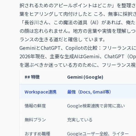
択されるためのアピールポイントはどこか」を整理させ
葉をヒアリングして肉付けしたと ころ、無事に採択
「長谷川さん、この魔法の道具（AI）があれば、俺
の顔は忘れられません。地方の言葉や実情を理解しつ
ランスの生きる道だと確信し ています。
Geminiと
ChatGPT
、Copilotの比較：フリーラン
2026年現在、主要な生成AIはGemini、ChatGPT（Op
を選ぶべきか迷っている方のために、フリーランス視
## 特徴
Gemini (Google)
Workspace連携
最強（Docs, Gmail等）
情報の鮮度
Google検索連携で非常に高い
無料プラン
充実している
おすすめ職種
Googleユーザー全般、ライター