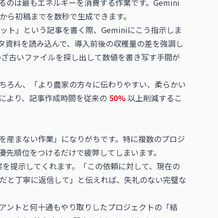
のは最もエネルギーを消費する作業です。Gemini
から初稿までを数秒で生成できます。
ト」という記事を書く際、Geminiにこう指示しま
ータ資料を読み込んで、導入前後の収穫量の差を強調し
わざ古いファイルを探し出して数値を書き写す手間が
ちろん、「より農家の方々に伝わりやすい、柔らかい
により、記事作成時間を従来の
50%
以上削減するこ
を産まない作業」になりがちです。特に複数のプロジ
優先順位をつけるだけで疲弊してしまいます。
信案を提示してくれます。「この依頼に対して、現在の
だと丁寧に返信して」と伝えれば、失礼のない完璧な
アントと何十通もやり取りしたプロジェクトの「結