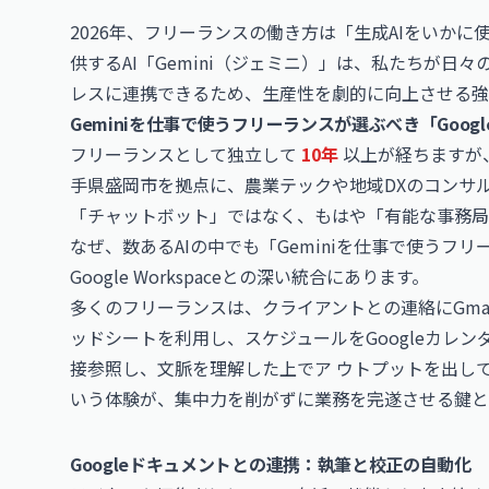
2026年、フリーランスの働き方は「生成AIをいかに
供するAI「
Gemini
（ジェミニ）」は、私たちが日々の業務
レスに連携できるため、生産性を劇的に向上させる強
Geminiを仕事で使うフリーランスが選ぶべき「Goo
フリーランスとして独立して
10年
以上が経ちますが
手県盛岡市を拠点に、農業テックや地域DXのコンサル
「チャットボット」ではなく、もはや「有能な事務局
なぜ、数あるAIの中でも「Geminiを仕事で使う
Google Workspace
との深い統合にあります。
多くのフリーランスは、クライアントとの連絡にGmai
ッドシートを利用し、スケジュールをGoogleカレン
接参照し、文脈を理解した上でア ウトプットを出し
いう体験が、集中力を削がずに業務を完遂させる鍵と
Googleドキュメントとの連携：執筆と校正の自動化