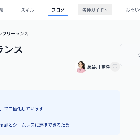
績
スキル
ブログ
各種ガイド
お問い
使うフリーランス
ランス
長谷川 奈津
か」で二極化しています
Gmailとシームレスに連携できるため