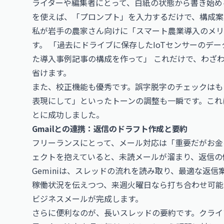
ライターや編集者にとって、白紙の状態から書き始める
を使えば、「プロンプト」を入力するだけで、構成案
私が岩手の農家さん向けに「スマート農業導入のメリッ
す。 「過去にドライブに保存したIoTセンサーのデ
た導入事例記事の構成を作って」 これだけで、わざ
省けます。
また、校正機能も優秀です。誤字脱字のチェックはも
表現にして」といったトーンの調整も一瞬です。これ
とに成功しました。
Gmailとの連携：返信のドラフト作成と要約
フリーランスにとって、メール対応は「重要だがお金
ェクトを抱えていると、未読メールが溜まり、返信の
Geminiは、スレッドの流れを読み取り、最適な返
稼働状況を伝えつつ、来週火曜日なら打ち合わせ可能
ビジネスメールが完成します。
さらに便利なのが、長いスレッドの要約です。クライ