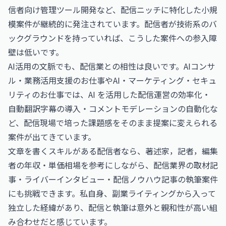
信者向け管理ツール開発など、配信ニッチに特化した小規
模案件が継続的に発注されています。配信者が技術系のバ
ックグラウンドを持っていれば、こうした案件への参入障
壁は低いです。
AI活用の文脈でも、配信業との相性は良いです。
AIコンサ
ル・業務活用支援のお仕事
や
AI・マーケティング・セキュ
リティのお仕事
では、AI を活用した配信運営の効率化・
自動翻訳字幕の導入・コメントモデレーションの自動化な
ど、配信現場で培った課題感をそのまま提案に変えられる
案件が出てきています。
文章を書くスキルがある配信者なら、
著述家，記者，編集
者の年収・単価相場
を参考にしながら、配信業界の取材記
事・ライバーインタビュー・配信ノウハウ記事の執筆案件
にも挑戦できます。私自身、副業ライティングから入って
独立した経緯があり、配信と執筆は意外と親和性が高い組
み合わせだと感じています。