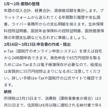
1月〜2月:書類の整理
年間の収入合計、経費合計、源泉徴収額を集計します。プ
ラットフォームから送られてくる年間取引履歴や支払調
書、ライバー事務所からの支払明細を揃えます。生命保険
料控除証明書、国民年金保険料の控除証明書、国民健康保
険の年間支払額なども忘れずに準備しましょう。
2月16日〜3月15日:申告書の作成・提出
e-Tax（国税庁のオンライン申告システム）を使えば自宅
から24時間申告できます。青色申告で65万円控除を取る
ためにはe-Taxまたは電子帳簿保存が必要なので、紙提出
は実質的に55万円控除止まりになる点に注意してくださ
い。詳しい手順は
e-Tax
や
国税庁
の公式サイトで確認でき
ます。
納税
所得税は3月15日まで、消費税（課税事業者の場合）は3
月31日まで、住民税は6月以降に通知される納付書で年4