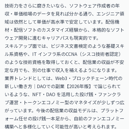
技術力をさらに磨きたいなら、
ソフトウェア作成者の年
収・単価相場
のデータを見れば分かる通り、エンジニア領
域は依然として単価が高水準で安定しています。配信機
材・配信ソフトのカスタマイズ経験から、本格的なソフト
ウェア開発に進むキャリアパスも現実的です。
スキルアップ面では、
ビジネス文書検定
のような基礎スキ
ル系資格や、IT インフラ系の
CCNA（シスコ技術者認定）
のような技術資格を取得しておくと、配信業の収益が不安
定な月でも、別の仕事で収入を補えるようになります。
業界トレンドとしては、
Web3・ブロックチェーン時代の
新しい働き方｜DAOでの副業【2026年版】
で論じられて
いるような、NFT・DAO を活用した投げ銭・ファンクラ
ブ運営・トークンエコノミー型のマネタイズが少しずつ広
がっています。今後の配信業の収益モデルは、プラットフ
ォーム任せの投げ銭一本足から、自前のファンエコノミー
構築へと多様化していく可能性が高いと考えられます。