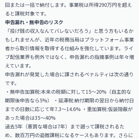
回または一括で納付します。事業税は所得290万円を超え
ると課税対象です。
申告漏れ・無申告のリスク
「投げ銭の収入なんてバレないだろう」と思う方もいるか
もしれませんが、近年の税務当局はプラットフォーム事業
者から取引情報を取得する仕組みを強化しています。ライ
ブ配信業界も例外ではなく、申告漏れの指摘事例は年々増
えています。
申告漏れが発覚した場合に課されるペナルティは次の通り
です。
・無申告加算税:本来の税額に対して15〜20%（自主的な
期限後申告なら5%） ・延滞税:納付期限の翌日から納付日
までの日数に応じて年7.3〜14.6% ・重加算税:仮装隠蔽が
あった場合は35〜40%
過去5年（悪質な場合は7年）まで遡って課税されるた
め、数百万円の追徴課税になるケースもあります。さらに