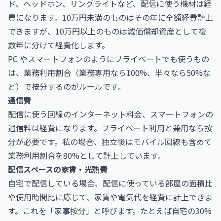
ド、ヘッドホン、リングライトなど、配信に使う機材は経
費になります。10万円未満のものはその年に全額経費計上
できますが、10万円以上のものは減価償却資産として複
数年に分けて経費化します。
PC やスマートフォンのようにプライベートでも使うもの
は、業務利用割合（業務専用なら100%、半々なら50%な
ど）で按分するのがルールです。
通信費
配信に使う回線のインターネット料金、スマートフォンの
通信料は経費になります。プライベート利用と兼用なら按
分が必要です。私の場合、独立後はモバイル回線も含めて
業務利用割合を80%として計上しています。
配信スペースの家賃・光熱費
自宅で配信している場合、配信に使っている部屋の面積比
や使用時間比に応じて、家賃や電気代を経費に計上できま
す。これを「家事按分」と呼びます。たとえば自宅の30%