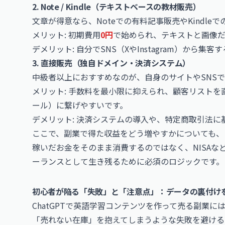
2. Note / Kindle（テキストベースの教材販売）
文章が得意なら、Noteでの有料記事販売やKindl
メリット: 初期費用
0円
で始められ、テキストと画像だ
デメリット: 自分でSNS（XやInstagram）から集
3. 直接販売（独自ドメイン・決済システム）
中級者以上におすすめなのが、自身のサイトやSNS
メリット: 手数料を最小限に抑えられ、顧客リスト
ール）に繋げやすいです。
デメリット: 決済システムの導入や、特定商取引法
ここで、副業で得た収益をどう増やすかについても、
稼いだお金をそのまま消費するのではなく、NISA
ーランスとして生き残るために必須のロジックです。
初心者が陥る「失敗」と「注意点」：データの裏付け
ChatGPTで英語学習コンテンツを作って売る副業に
「売れない在庫」を抱えてしまうような失敗を避ける