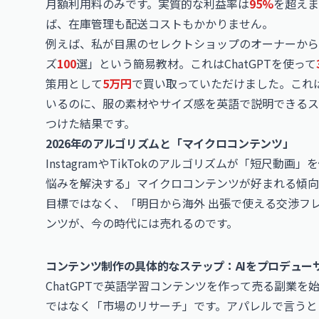
月額利用料のみです。実質的な利益率は
95%
を超えま
ば、在庫管理も配送コストもかかりません。
例えば、私が目黒のセレクトショップのオーナーから
ズ
100
選」という簡易教材。これはChatGPTを使って
策用として
5万円
で買い取っていただけました。これ
いるのに、服の素材やサイズ感を英語で説明できるス
つけた結果です。
2026年のアルゴリズムと「マイクロコンテンツ」
Instagram
や
TikTok
のアルゴリズムが「短尺動画」を
悩みを解決する」マイクロコンテンツが好まれる傾向に
目標ではなく、「明日から海外 出張で使える交渉フ
ンツが、今の時代には売れるのです。
コンテンツ制作の具体的なステップ：AIをプロデュー
ChatGPTで英語学習コンテンツを作って売る副業
ではなく「市場のリサーチ」です。アパレルで言うと