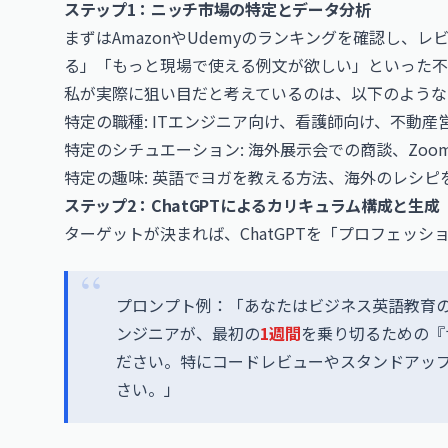
ステップ1：ニッチ市場の特定とデータ分析
まずは
Amazon
や
Udemy
のランキングを確認し、レ
る」「もっと現場で使える例文が欲しい」といった不
私が実際に狙い目だと考えているのは、以下のような
特定の職種: ITエンジニア向け、看護師向け、不動産
特定のシチュエーション: 海外展示会での商談、
Zoo
特定の趣味: 英語でヨガを教える方法、海外のレシピ
ステップ2：ChatGPTによるカリキュラム構成と生成
ターゲットが決まれば、ChatGPTを「プロフェッ
プロンプト例：「あなたはビジネス英語教育の
ンジニアが、最初の
1週間
を乗り切るための『
ださい。特にコードレビューやスタンドアッ
さい。」