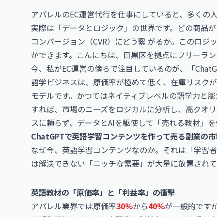
アパレルのEC運営代行を仕事にしていると、多くの
実際は「データとロジック」の世界です。どの商品が
コンバージョン（CVR）にどう繋 がるか。このロジ
ができます。こんにちは、目黒区を拠点にフリーラン
今、私がEC運営の傍らで注目しているのが、「
Chat
語学ビジネスは、原価率が極めて低く、在庫リスクが
モデルです。かつてはネイティブレベルの語学力と膨
すれば、市場のニーズをロジカルに分析し、高クオリ
スに頼らず、データとAIを駆使して「売れる教材」を
ChatGPTで英語学習コンテンツを作って売る副業の
なぜ今、英語学習コンテンツなのか。それは「学習者
は解決できない「ニッチな需要」が大量に放置されて
英語教材の「原価率」と「利益率」の衝撃
アパレル業界では原価率
30%
から
40%
が一般的ですが