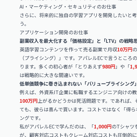
AI・マーケティング・セキュリティのお仕事
さらに、将来的に独自の学習アプリを開発したいと考
う。
アプリケーション開発のお仕事
副業収入を最大化する「価格設定」と「LTV」の戦略
英語学習コンテンツを作って売る副業で月収
10万円
（プライシング）」です。アパレルECで言うところ
ります。多くの初心者が「とりあえず
980円
」や「
1,
は戦略的に大きな間違いです。
低単価競争に巻き込まれない「バリュープライシング
例えば、外資系IT企業に転職するエンジニア向けの
100万円
上がるかどうかは死活問題です。であれば、
ても、彼らは喜んで買います。コストではなく「得ら
ングです。
私がアパレルECで学んだのは、「
1,000円
のTシャツ
が、顧客対応コストもクレーム対応コストも圧倒的に