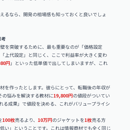
えるなら、開発の相場感も知っておくと良いでしょ
思考
の壁を突破するために、最も重要なのが「価格設定
の「上代設定」と同じく、ここで利益率が大きく変わ
980円
」といった低単価で出してしまいますが、これ
」
教材を作ったとします。彼らにとって、転職後の年収が
その悩みを解決する教材に
19,800円
の値段がついてい
れる成果」で値段を決める、これがバリュープライシ
を
100枚
売るより、
10万円
のジャケットを
1枚
売る方
低い」ということです。これは情報商材でも全く同じ