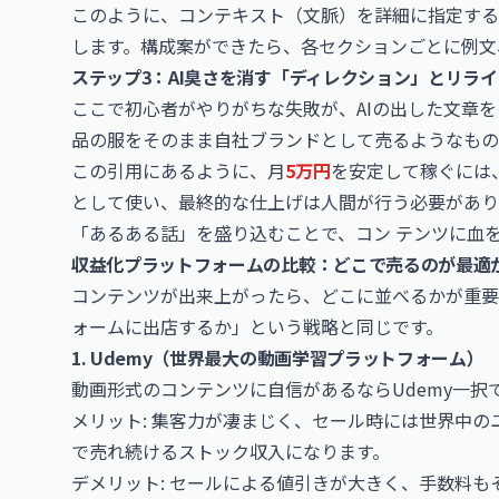
このように、コンテキスト（文脈）を詳細に指定する
します。構成案ができたら、各セクションごとに例文
ステップ3：AI臭さを消す「ディレクション」とリライ
ここで初心者がやりがちな失敗が、AIの出した文章
品の服をそのまま自社ブランドとして売るようなもの
この引用にあるように、月
5万円
を安定して稼ぐには
として使い、最終的な仕上げは人間が行う必要があり
「あるある話」を盛り込むことで、コン テンツに血
収益化プラットフォームの比較：どこで売るのが最適
コンテンツが出来上がったら、どこに並べるかが重要
ォームに出店するか」という戦略と同じです。
1. Udemy（世界最大の動画学習プラットフォーム）
動画形式のコンテンツに自信があるならUdemy一択
メリット: 集客力が凄まじく、セール時には世界中
で売れ続けるストック収入になります。
デメリット: セールによる値引きが大きく、手数料も