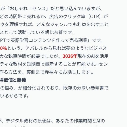
人が「おしゃれ＝センス」だと思い込んでいますが、
どの時間帯に売れるか、広告のクリック率（CTR）が
ックを理解すれば、どんなジャンルでも利益を出すこと
スとして活動している朝比奈蒼です。
GPT
で英語学習コンテンツを作って売る副業」です。
0%
という、アパレルから見れば夢のようなビジネス
大な執筆時間が必要でしたが、
2026年
現在のAIを活用
ティな教材を短期間で量産することが可能です。セン
作る方法を、裏側まで赤裸々にお話しします 。
市場価値と勝機
の悩み」が細分化されており、既存の分厚い参考書で
いるからです。
、デジタル教材の原価は、あなたの作業時間とAIの