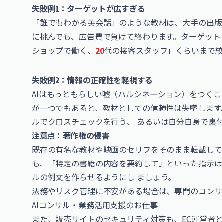
失敗例1：ターゲットが広すぎる
「誰でもわかる英会話」のような教材は、大手の出版
に挑んでも、広告費で負けて終わります。ターゲット
ショップで働く、
20
代の接客スタッフ」くらいまで
失敗例2：情報の正確性を軽視する
AIはもっともらしい嘘（ハルシネーション）をつく
が一つでもあると、教材としての信頼性は失墜します
ルでクロスチェックを行う、 あるいは自分自身で裏
注意点：著作権の侵害
既存の有名な教材や映画のセリフをそのまま転載して
も、「特定の書籍の内容を要約して」といった指示は
ルの例文を作らせるようにし ましょう。
法務やリスク管理に不安がある場合は、専門のコンサ
AIコンサル・業務活用支援のお仕事
また、販売サイトのセキュリティ対策も、EC運営者