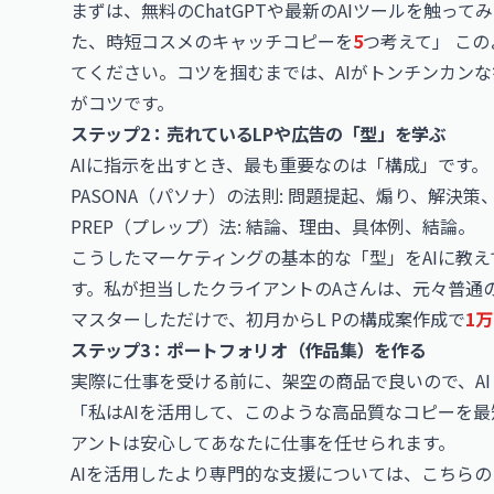
まずは、無料の
ChatGPT
や最新のAIツールを触って
た、時短コスメのキャッチコピーを
5
つ考えて」 こ
てください。コツを掴むまでは、AIがトンチンカン
がコツです。
ステップ2：売れているLPや広告の「型」を学ぶ
AIに指示を出すとき、最も重要なのは「構成」です。
PASONA（パソナ）の法則: 問題提起、煽り、解決
PREP（プレップ）法: 結論、理由、具体例、結論。
こうしたマーケティングの基本的な「型」をAIに教
す。私が担当したクライアントのAさんは、元々普通
マスターしただけで、初月からL Pの構成案作成で
1
ステップ3：ポートフォリオ（作品集）を作る
実際に仕事を受ける前に、架空の商品で良いので、AI
「私はAIを活用して、このような高品質なコピーを最
アントは安心してあなたに仕事を任せられます。
AIを活用したより専門的な支援については、こちら