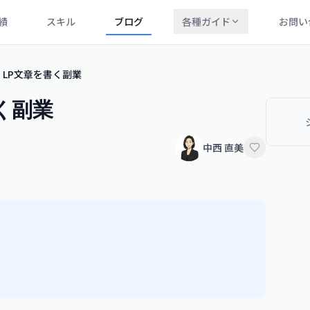
績
スキル
ブログ
各種ガイド
お問い
 LP文章を書く副業
く副業
中西 直美