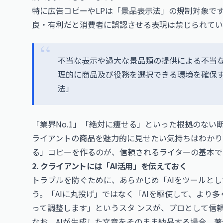
特に広告コピーやLPは「景品表示法」の規制対象で
良・有利だと消費者に誤認させる表現は禁じられてい
不当な表示や過大な景品類の提供による不当
理的に商品及び役務を選択できる環境を確保
法」
「業界No.1」「絶対に痩せる」といった根拠のな
ライアントの商品を魅力的に見せたい気持ちはわかり
る」コピーを作るのが、信頼されるライターの基本で
2. クライアントには「AI活用」を伝えておく
トラブルを防ぐために、あらかじめ「AIをツールと
う。「AIに丸投げ」ではなく「AIを駆使して、より
って調整します」というスタ ンスが、プロとして信
なお、AIが生成した文章をそのまま納品する場合、