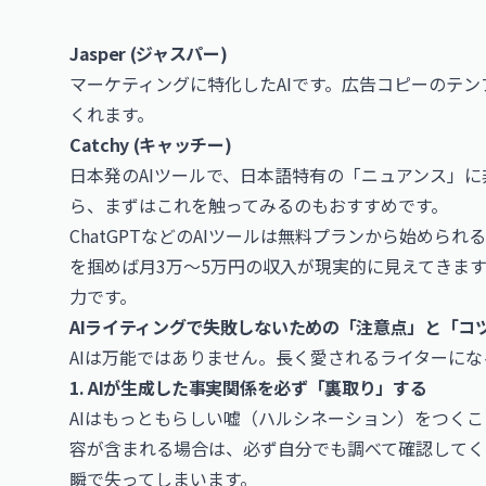
Jasper
(ジャスパー)
マーケティングに特化したAIです。広告コピーのテ
くれます。
Catchy
(キャッチー)
日本発のAIツールで、日本語特有の「ニュアンス」
ら、まずはこれを触ってみるのもおすすめです。
ChatGPTなどのAIツールは無料プランから始めら
を掴めば月3万〜5万円の収入が現実的に見えてきま
力です。
AIライティングで失敗しないための「注意点」と「コ
AIは万能ではありません。長く愛されるライターに
1. AIが生成した事実関係を必ず「裏取り」する
AIはもっともらしい嘘（ハルシネーション）をつく
容が含まれる場合は、必ず自分でも調べて確認してく
瞬で失ってしまいます。