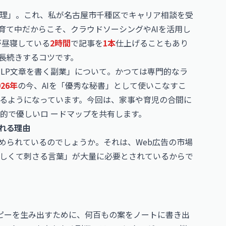
理」。これ、私が名古屋市千種区でキャリア相談を受
育て中だからこそ、クラウドソーシングやAIを活用し
が昼寝している
2時間
で記事を
1本
仕上げることもあり
長続きするコツです。
 LP文章を書く副業」について。かつては専門的なラ
026年
の今、AIを「優秀な秘書」として使いこなすこ
るようになっています。今回は、家事や育児の合間に
的で優しいロ ードマップを共有します。
される理由
められているのでしょうか。それは、Web広告の市場
しくて刺さる言葉」が大量に必要とされているからで
ピーを生み出すために、何百もの案をノートに書き出