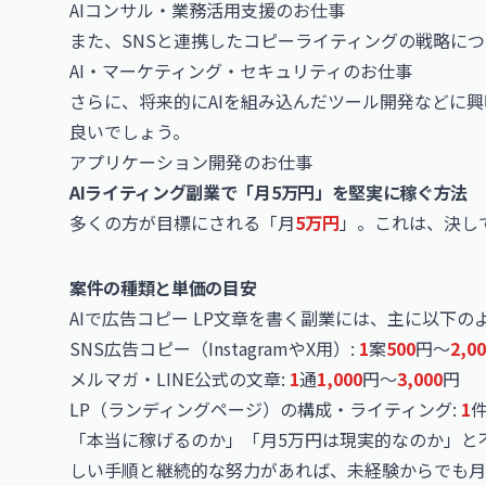
AIコンサル・業務活用支援のお仕事
また、SNSと連携したコピーライティングの戦略に
AI・マーケティング・セキュリティのお仕事
さらに、将来的にAIを組み込んだツール開発などに
良いでしょう。
アプリケーション開発のお仕事
AIライティング副業で「月5万円」を堅実に稼ぐ方法
多くの方が目標にされる「月
5万円
」。これは、決し
案件の種類と単価の目安
AIで広告コピー LP文章を書く副業には、主に以下
SNS広告コピー（
Instagram
やX用）:
1
案
500
円〜
2,0
メルマガ・LINE公式の文章:
1
通
1,000
円〜
3,000
円
LP（ランディングページ）の構成・ライティング:
1
「本当に稼げるのか」「月5万円は現実的なのか」と
しい手順と継続的な努力があれば、未経験からでも月