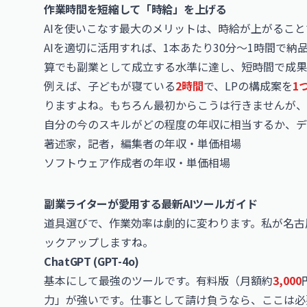
作業時間を短縮して「時給」を上げる
AIを使いこなす最大のメリットは、時給が上がること
AIを適切に活用すれば、1本あたり30分〜1時間で
算でも副業として成立する水準に達し、短時間で成果
例えば、子どもが寝ている
2時間
で、LPの構成案を
1
りますよね。もちろん最初からこうは行きませんが、
自分の今のスキルがどの程度の年収に相当するか、デ
著述家，記者，編集者の年収・単価相場
ソフトウェア作成者の年収・単価相場
副業ライターが愛用する最新AIツールガイド
道具選びで、作業効率は劇的に変わります。私が名古
ックアップしますね。
ChatGPT (GPT-4o)
基本にして最強のツールです。有料版（月額約
3,000
力」が強いです。仕事として請け負うなら、ここは必