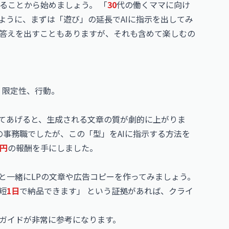
みることから始めましょう。 「
30
代の働くママに向け
のように、まずは「遊び」の延長でAIに指示を出してみ
な答えを出すこともありますが、それも含めて楽しむの
策、限定性、行動。
えてあげると、生成される文章の質が劇的に上がりま
の事務職でしたが、この「型」をAIに指示する方法を
万円
の報酬を手にしました。
と一緒にLPの文章や広告コピーを作ってみましょう。
短
1日
で納品できます」 という証拠があれば、クライ
のガイドが非常に参考になります。