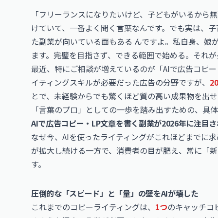
「フリーランスになりたいけど、子どもがいるから無
けていて、一番よく聞く言葉なんです。でも実は、子
た副業が向いている面もある んですよ。私自身、娘
ます。完璧を目指さず、できる範囲で始める。それが
最近、特にご相談が増えているのが「AIで広告コピー
イティングスキルが必要だった広告の分野ですが、
2
とで、未経験からでも驚くほど質の高い成果物を出せ
「言葉のプロ」としての一歩を踏み出すための、具体
AIで広告コピー・LP文章を書く副業が2026年に注目
なぜ今、AIを使ったライティングがこれほどまでに求
が拡大し続ける一方で、消費者の目が肥え、常に「新
す。
圧倒的な「スピード」と「量」の壁をAIが壊した
これまでのコピーライティングは、
1つ
のキャッチコ