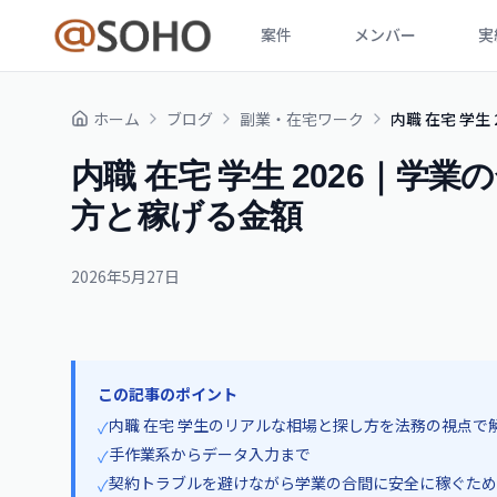
案件
メンバー
実
ホーム
ブログ
副業・在宅ワーク
内職 在宅 学
内職 在宅 学生 2026｜学
方と稼げる金額
2026年5月27日
この記事のポイント
内職 在宅 学生のリアルな相場と探し方を法務の視点で
✓
手作業系からデータ入力まで
✓
契約トラブルを避けながら学業の合間に安全に稼ぐため
✓