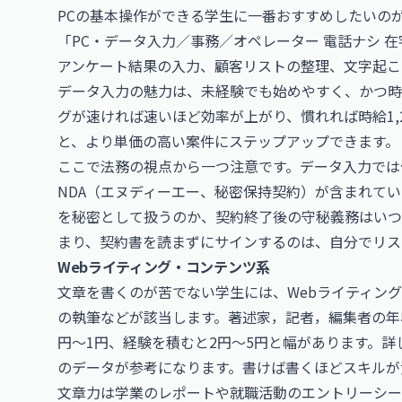
PCの基本操作ができる学生に一番おすすめしたいの
「PC・データ入力／事務／オペレーター 電話ナシ 
アンケート結果の入力、顧客リストの整理、文字起こ
データ入力の魅力は、未経験でも始めやすく、かつ時
グが速ければ速いほど効率が上がり、慣れれば時給1,2
と、より単価の高い案件にステップアップできます。
ここで法務の視点から一つ注意です。データ入力では
NDA（エヌディーエー、秘密保持契約）が含まれて
を秘密として扱うのか、契約終了後の守秘義務はいつ
まり、契約書を読まずにサインするのは、自分でリス
Webライティング・コンテンツ系
文章を書くのが苦でない学生には、Webライティン
の執筆などが該当します。著述家，記者，編集者の年収
円〜1円、経験を積むと2円〜5円と幅があります。詳
のデータが参考になります。書けば書くほどスキルが
文章力は学業のレポートや就職活動のエントリーシー