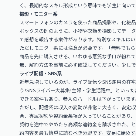
く、長期的なスキル形成という意味でも学生に向いて
撮影・モニター系
スマートフォンのカメラを使った商品撮影や、化粧品
ボックスの例のように、小物や衣類を撮影してデータ
て感想を報告する案件があります。特別なスキルはい
ただしモニター系には注意が必要です。「無料でもら
商品を先に購入させる、いわゆる悪質な手口が紛れて
無、解約方法を事前に必ず確認してください。少しで
ライブ配信・SNS系
近年急増しているのが、ライブ配信やSNS運用の在
う!SNSライバー大募集!主婦・学生活躍中」といっ
できる案件もあり、参入のハードルは下がっています
ただし、配信系は収入の変動が非常に大きく、安定収
合、専属契約や違約金条項が入っていることがあり、
契約を途中でやめたら高額な違約金を請求された、と
約内容を最も慎重に読むべき分野です。安易に始めず