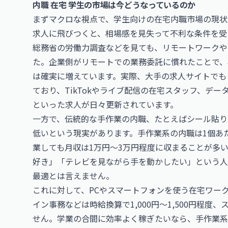
内職 在宅 学生の市場は今どうなっているのか
まずマクロな視点で、学生向けの在宅内職市場の現状
求人に飛びつくと、相場感を見失って不利な条件を受
総務省の労働力調査などを見ても、リモートワークや
た。企業側がリモートでの業務委託に慣れたことで、
は確実に増えています。実際、大手の求人サイトでも
ており、TikTokやライブ配信の在宅スタッフ、デ
といった求人が日々更新されています。
一方で、伝統的な手作業の内職、たとえばシール貼り
低いという現実があります。手作業系の内職は1個あた
業しても月収は1万円〜3万円程度に収まることが多
好き」「テレビを見ながら手を動かしたい」という人
最適とは言えません。
これに対して、PCやスマートフォンを使う在宅ワー
イン事務などは時給換算で1,000円〜1,500円程度
せん。学業の合間に効率よく稼ぎたいなら、手作業系