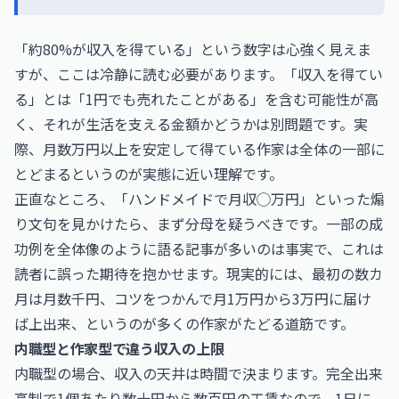
「約80%が収入を得ている」という数字は心強く見えま
すが、ここは冷静に読む必要があります。「収入を得てい
る」とは「1円でも売れたことがある」を含む可能性が高
く、それが生活を支える金額かどうかは別問題です。実
際、月数万円以上を安定して得ている作家は全体の一部に
とどまるというのが実態に近い理解です。
正直なところ、「ハンドメイドで月収◯万円」といった煽
り文句を見かけたら、まず分母を疑うべきです。一部の成
功例を全体像のように語る記事が多いのは事実で、これは
読者に誤った期待を抱かせます。現実的には、最初の数カ
月は月数千円、コツをつかんで月1万円から3万円に届け
ば上出来、というのが多くの作家がたどる道筋です。
内職型と作家型で違う収入の上限
内職型の場合、収入の天井は時間で決まります。完全出来
高制で1個あたり数十円から数百円の工賃なので、1日に