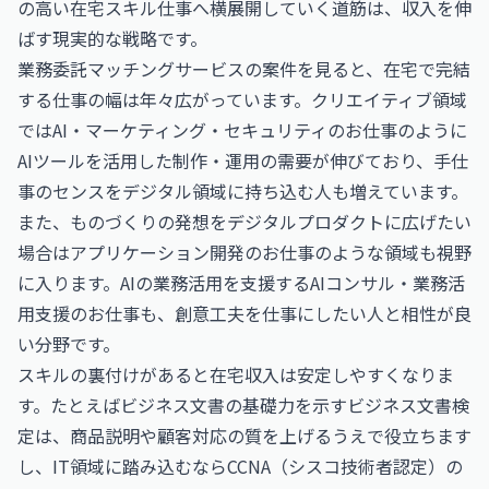
の高い在宅スキル仕事へ横展開していく道筋は、収入を伸
ばす現実的な戦略です。
業務委託マッチングサービスの案件を見ると、在宅で完結
する仕事の幅は年々広がっています。クリエイティブ領域
では
AI・マーケティング・セキュリティのお仕事
のように
AIツールを活用した制作・運用の需要が伸びており、手仕
事のセンスをデジタル領域に持ち込む人も増えています。
また、ものづくりの発想をデジタルプロダクトに広げたい
場合は
アプリケーション開発のお仕事
のような領域も視野
に入ります。AIの業務活用を支援する
AIコンサル・業務活
用支援のお仕事
も、創意工夫を仕事にしたい人と相性が良
い分野です。
スキルの裏付けがあると在宅収入は安定しやすくなりま
す。たとえばビジネス文書の基礎力を示す
ビジネス文書検
定
は、商品説明や顧客対応の質を上げるうえで役立ちます
し、IT領域に踏み込むなら
CCNA（シスコ技術者認定）
の