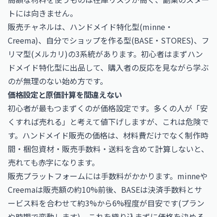
トには向きません。
販売チャネルは、ハンドメイド特化型(minne・
Creema)、自分でショップを作る型(BASE・STORES)、フ
リマ型(メルカリ)の3系統があります。初心者はまずハン
ドメイド特化型に出品して、購入者の反応を見ながら学ぶ
のが無理のない始め方です。
価格設定と原価計算を間違えない
初心者が最もつまずくのが価格設定です。多くの人が「安
くすれば売れる」と考えて値下げしますが、これは危険で
す。ハンドメイド販売の価格は、材料費だけでなく制作時
間・梱包資材・販売手数料・送料を含めて計算しないと、
売れても赤字になります。
販売プラットフォームには手数料がかかります。minneや
Creemaは販売額の約10%前後、BASEは決済手数料とサ
ービス料を合わせて約3%から6%程度が目安です(プラン
や時期で変動します)。これを織り込まずに価格を決める