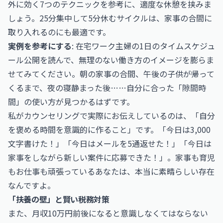
外に効く7つのテクニック
を参考に、適度な休憩を挟みま
しょう。25分集中して5分休むサイクルは、家事の合間に
取り入れるのにも最適です。
実例を参考にする
:
在宅ワーク主婦の1日のタイムスケジュ
ール公開
を読んで、無理のない働き方のイメージを膨らま
せてみてください。朝の家事の合間、午後の子供が帰って
くるまで、夜の寝静まった後……自分に合った「隙間時
間」の使い方が見つかるはずです。
私がカウンセリングで実際にお伝えしているのは、「自分
を褒める時間を意識的に作ること」です。「今日は3,000
文字書けた！」「今日はメールを5通返せた！」「今日は
家事をしながら新しい案件に応募できた！」。家事も育児
もお仕事も頑張っているあなたは、本当に素晴らしい存在
なんですよ。
「扶養の壁」と賢い税務対策
また、月収10万円前後になると意識しなくてはならない