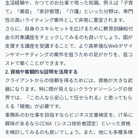
生活経験や、かつてのお仕事で培った知識、例えば「子育
て」「美容」「家計管理」「介護」といった分野は、専門
性の高いライティング案件として非常に重宝されます。
さらに、自身のスキルセットを広げるために
教育訓練給付
金の対象講座
をチェックしてみるのも良いでしょう。国が
支援する講座を受講することで、より高単価なWebデザイ
ンやマーケティングの案件を狙うための足がかりを、低コ
ストで築くことができます。
2. 資格や客観的な証明を活用する
クライアントからの信頼を得るためには、資格が大きな武
器になります。特に顔が見えないクラウドソーシングの世
界では、「この人なら安心して任せられる」と思ってもら
える「根拠」が必要です。
事務系のお仕事を目指すなら
ビジネス文書検定
を、IT系に
興味があるなら
CCNA（シスコ技術者認定）
といった資格
を検討してみるのも良いでしょう。また、他にも多種多様