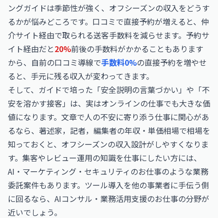
ングガイドは季節性が強く、オフシーズンの収入をどうす
るかが悩みどころです。口コミで直接予約が増えると、仲
介サイト経由で取られる送客手数料を減らせます。予約サ
イト経由だと
20%
前後の手数料がかかることもあります
から、自前の口コミ導線で
手数料0%
の直接予約を増やせ
ると、手元に残る収入が変わってきます。
そして、ガイドで培った「安全説明の言葉づかい」や「不
安を溶かす接客」は、実はオンラインの仕事でも大きな価
値になります。文章で人の不安に寄り添う仕事に関心があ
るなら、
著述家，記者，編集者の年収・単価相場
で相場を
知っておくと、オフシーズンの収入設計がしやすくなりま
す。集客やレビュー運用の知識を仕事にしたい方には、
AI・マーケティング・セキュリティのお仕事
のような業務
委託案件もあります。ツール導入を他の事業者に手伝う側
に回るなら、
AIコンサル・業務活用支援のお仕事
の分野が
近いでしょう。