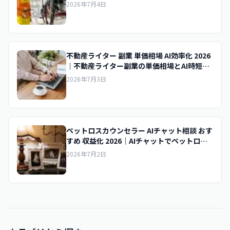
収入を底上げする実践術
2026年7月4日
不動産ライター 副業 単価相場 AI効率化 2026
｜不動産ライター副業の単価相場とAI時短で
時給を上げるコツ
2026年7月3日
ペットロスカウンセラー AIチャット相談 おす
すめ 収益化 2026｜AIチャットでペットロス
相談を収益化
2026年7月2日