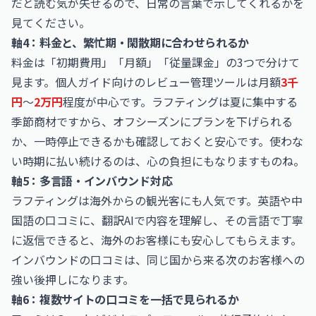
だと読む気が失せるので、日常の言葉で示してくれるかを
見てください。
軸4：料金と、繁忙期・閑散期に合わせられるか
料金は「初期費用」「月額」「従量課金」の3つで分けて
見ます。個人ガイド向けのレビュー管理ツールは月額
3千
円
〜
2万円
程度が中心です。ラフティングは夏に集中する
季節商材ですから、オフシーズンにプランを下げられる
か、一時停止できるかも確認しておくと安心です。使わな
い時期に払い続けるのは、心の負担にもなりますものね。
軸5：多言語・インバウンド対応
ラフティングは海外からの観光客にも人気です。英語や中
国語の口コミに、翻訳AIで内容を理解し、その言語で丁寧
に返信できると、海外のお客様にも安心してもらえます。
インバウンドの口コミは、同じ国から来る次のお客様への
強い後押しになります。
軸6：複数サイトの口コミを一括で見られるか