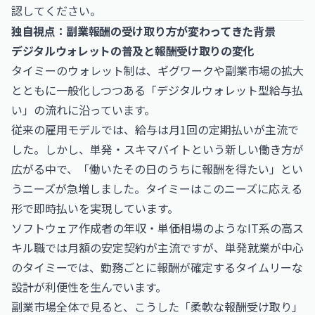
認してください。
独自視点：副業報酬の受け取り方が変わってきた背景
デジタルウォレットの普及と報酬受け取りの変化
タイミーのウォレット制は、ギグワークや副業市場の拡大
とともに一般化しつつある「デジタルウォレット型給与払
い」の流れに沿っています。
従来の雇用モデルでは、給与は月1回の定期払いが主流で
した。しかし、単発・スキマバイトという新しい働き方が
広がる中で、「働いたその日のうちに報酬を得たい」とい
うニーズが急増しました。タイミーはこのニーズに応える
形で即時払いを実現しています。
ソフトウェア作成者の年収・単価相場
のようなIT系の高ス
キル職では月額の安定契約が主流ですが、単発就業が中心
のタイミーでは、勤務ごとに報酬が確定するタイムリーな
設計が利便性を生んでいます。
副業市場全体で見ると、こうした「柔軟な報酬受け取り」