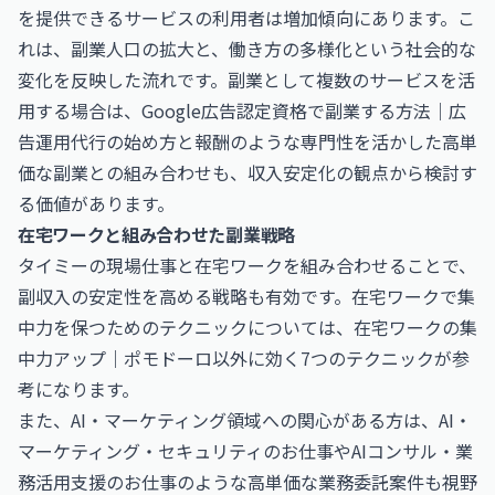
を提供できるサービスの利用者は増加傾向にあります。こ
れは、副業人口の拡大と、働き方の多様化という社会的な
変化を反映した流れです。副業として複数のサービスを活
用する場合は、
Google広告認定資格で副業する方法｜広
告運用代行の始め方と報酬
のような専門性を活かした高単
価な副業との組み合わせも、収入安定化の観点から検討す
る価値があります。
在宅ワークと組み合わせた副業戦略
タイミーの現場仕事と在宅ワークを組み合わせることで、
副収入の安定性を高める戦略も有効です。在宅ワークで集
中力を保つためのテクニックについては、
在宅ワークの集
中力アップ｜ポモドーロ以外に効く7つのテクニック
が参
考になります。
また、AI・マーケティング領域への関心がある方は、
AI・
マーケティング・セキュリティのお仕事
や
AIコンサル・業
務活用支援のお仕事
のような高単価な業務委託案件も視野