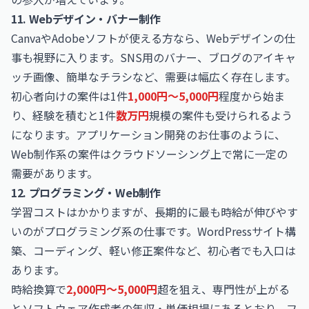
11. Webデザイン・バナー制作
CanvaやAdobeソフトが使える方なら、Webデザインの仕
事も視野に入ります。SNS用のバナー、ブログのアイキャ
ッチ画像、簡単なチラシなど、需要は幅広く存在します。
初心者向けの案件は1件
1,000円〜5,000円
程度から始ま
り、経験を積むと1件
数万円
規模の案件も受けられるよう
になります。
アプリケーション開発のお仕事
のように、
Web制作系の案件はクラウドソーシング上で常に一定の
需要があります。
12. プログラミング・Web制作
学習コストはかかりますが、長期的に最も時給が伸びやす
いのがプログラミング系の仕事です。WordPressサイト構
築、コーディング、軽い修正案件など、初心者でも入口は
あります。
時給換算で
2,000円〜5,000円
超を狙え、専門性が上がる
と
ソフトウェア作成者の年収・単価相場
にあるとおり、フ