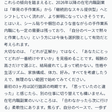
これらの傾向を踏まえると、2026年以降の在宅内職副業
は「単発の手作業系」から「継続的なスキル提供型」へと
シフトしていく流れが、より鮮明になっていきそうです。
とはいえ、シール貼りや梱包のような昔ながらの手作業系
内職にも一定の需要は残っており、「自分のペースで黙々
と作業したい」という方には今後も選択肢として有効だと
考えられます。
大切なのは、「どれが正解か」ではなく、「あなたにとっ
てどれが一番続けやすいか」を見極めることです。報酬の
高さだけで選ぶと、結局疲れてしまって続かない。性格や
生活リズム、家族構成、体力、好み。すべてを考慮したう
えで、無理のない範囲で始めてみてください。
最初の3ヶ月は試行錯誤の時期です。「思っていたのと違
った」と感じたら、別の仕事に切り替えても構いません。
在宅内職副業のいいところは、「合わなかったら次に行け
る」柔軟性にあります。焦らず、自分のペースで、一歩ず