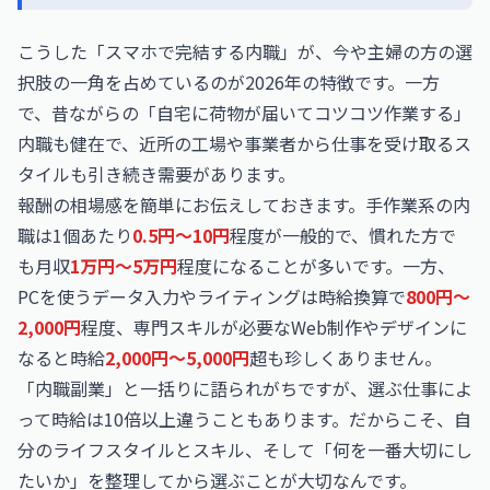
こうした「スマホで完結する内職」が、今や主婦の方の選
択肢の一角を占めているのが2026年の特徴です。一方
で、昔ながらの「自宅に荷物が届いてコツコツ作業する」
内職も健在で、近所の工場や事業者から仕事を受け取るス
タイルも引き続き需要があります。
報酬の相場感を簡単にお伝えしておきます。手作業系の内
職は1個あたり
0.5円〜10円
程度が一般的で、慣れた方で
も月収
1万円〜5万円
程度になることが多いです。一方、
PCを使うデータ入力やライティングは時給換算で
800円〜
2,000円
程度、専門スキルが必要なWeb制作やデザインに
なると時給
2,000円〜5,000円
超も珍しくありません。
「内職副業」と一括りに語られがちですが、選ぶ仕事によ
って時給は10倍以上違うこともあります。だからこそ、自
分のライフスタイルとスキル、そして「何を一番大切にし
たいか」を整理してから選ぶことが大切なんです。