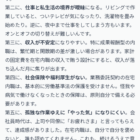
第二に、
仕事と私生活の境界が曖昧
になる。リビングで作
業していると、ついテレビが気になったり、洗濯物を畳み
始めたり。逆に、夜中まで仕事をしてしまう方もいます。
オンとオフの切り替えが難しいんです。
第三に、
収入が不安定
になりやすい。特に成果報酬型の内
職は、繁忙期と閑散期の差が激しい場合があります。家計
の固定費を在宅内職の収入で賄う設計にすると、収入が落
ち込んだ月に焦りが出ます。
第四に、
社会保険や福利厚生がない
。業務委託契約の在宅
内職は、基本的に労働基準法の保護を受けません。怪我や
病気で働けなくなったときの保障は、原則自分で備える必
要があります。
第五に、
孤独な作業ゆえに「やった気」になりにくい
。会
社員時代は、上司や同僚に「お疲れさま」と言ってもらえ
て、達成感がありました。在宅内職は、自分で自分を褒め
ないと、誰も認めてくれません。これも、続けるうえで意