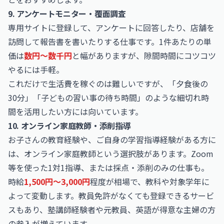
9. アンケートモニター・覆面調査
専用サイトに登録して、アンケートに回答したり、店舗を
訪問して報告書を書いたりする仕事です。1件あたりの単
価は
数円〜数千円
と幅がありますが、隙間時間にコツコツ
やるには手軽。
これだけで生活費を稼ぐのは難しいですが、「夕食後の
30分」「子どもの習い事の待ち時間」のような細切れ時
間を活用したい方には向いています。
10. オンライン家庭教師・添削指導
お子さんの教育経験や、ご自身の学習指導経験がある方に
は、オンライン家庭教師という選択肢があります。Zoom
等を使った1対1指導、または採点・添削のみの仕事も。
時給
1,500円〜3,000円
程度が相場で、教科や対象学年に
よって変動します。教員免許がなくても登録できるサービ
スもあり、塾講師経験者や元教員、英語が得意な主婦の方
の参入が増えています。