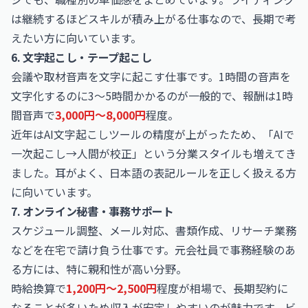
は継続するほどスキルが積み上がる仕事なので、長期で考
えたい方に向いています。
6. 文字起こし・テープ起こし
会議や取材音声を文字に起こす仕事です。1時間の音声を
文字化するのに3〜5時間かかるのが一般的で、報酬は1時
間音声で
3,000円〜8,000円
程度。
近年はAI文字起こしツールの精度が上がったため、「AIで
一次起こし→人間が校正」という分業スタイルも増えてき
ました。耳がよく、日本語の表記ルールを正しく扱える方
に向いています。
7. オンライン秘書・事務サポート
スケジュール調整、メール対応、書類作成、リサーチ業務
などを在宅で請け負う仕事です。元会社員で事務経験のあ
る方には、特に親和性が高い分野。
時給換算で
1,200円〜2,500円
程度が相場で、長期契約に
なることが多いため収入が安定しやすいのが魅力です。ビ