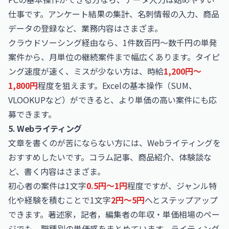
仕事です。アンケート結果の集計、名刺情報の入力、商品
データの登録など、業務内容はさまざま。
クラウドソーシング経由なら、1件数百円〜数千円の単発
案件から、月単位の継続案件まで幅広くあります。タイピ
ング速度が速く、ミスが少ない方は、時給
1,200円〜
1,800円
程度を狙えます。Excelの基本操作（SUM、
VLOOKUPなど）ができると、より単価の高い案件にも応
募できます。
5. Webライティング
文章を書くのが苦にならない方には、Webライティングを
おすすめしたいです。コラム記事、商品紹介、体験談な
ど、書く内容はさまざま。
初心者の案件は1文字
0.5円〜1円
程度ですが、ジャンル特
化や経験を積むことで1文字
2円〜5円
へとステップアップ
できます。
著述家，記者，編集者の年収・単価相場
のペー
ジでも、職種別の単価感をまとめています。ライティング