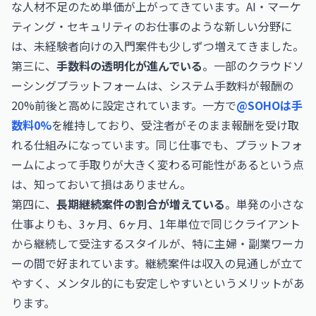
な人材不足のため単価が上がってきています。
AI・マーケ
ティング・セキュリティのお仕事
のような新しい分野に
は、未経験者向けの入門案件も少しずつ増えてきました。
第三に、
手数料の透明化が進んでいる
。一部のクラウドソ
ーシングプラットフォームは、システム手数料が報酬の
20%前後と高めに設定されています。一方で
@SOHOは手
数料0%
を維持しており、受注者がそのまま報酬を受け取
れる仕組みになっています。同じ仕事でも、プラットフォ
ームによって手取りが大きく変わる可能性があるという点
は、知っておいて損はありません。
第四に、
長期継続案件の割合が増えている
。単発の小さな
仕事よりも、3ヶ月、6ヶ月、1年単位で同じクライアント
から継続して受注するスタイルが、特に主婦・副業ワーカ
ーの間で好まれています。継続案件は収入の見通しが立て
やすく、メンタル的にも安定しやすいというメリットがあ
ります。