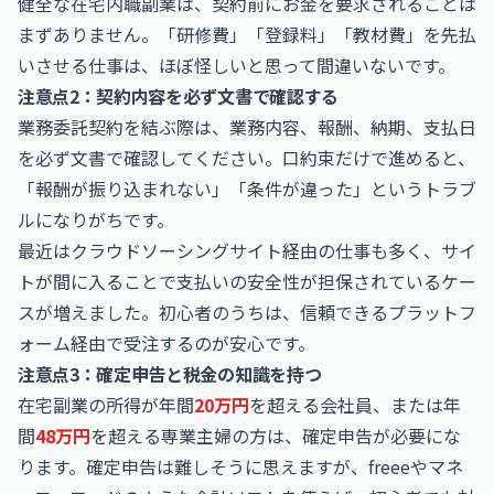
健全な在宅内職副業は、契約前にお金を要求されることは
まずありません。「研修費」「登録料」「教材費」を先払
いさせる仕事は、ほぼ怪しいと思って間違いないです。
注意点2：契約内容を必ず文書で確認する
業務委託契約を結ぶ際は、業務内容、報酬、納期、支払日
を必ず文書で確認してください。口約束だけで進めると、
「報酬が振り込まれない」「条件が違った」というトラブ
ルになりがちです。
最近はクラウドソーシングサイト経由の仕事も多く、サイ
トが間に入ることで支払いの安全性が担保されているケー
スが増えました。初心者のうちは、信頼できるプラットフ
ォーム経由で受注するのが安心です。
注意点3：確定申告と税金の知識を持つ
在宅副業の所得が年間
20万円
を超える会社員、または年
間
48万円
を超える専業主婦の方は、確定申告が必要にな
ります。確定申告は難しそうに思えますが、freeeやマネ