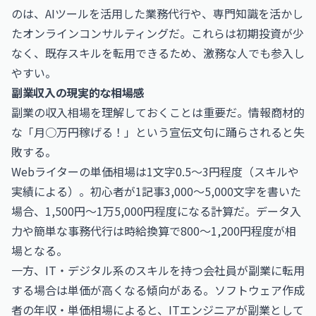
のは、AIツールを活用した業務代行や、専門知識を活かし
たオンラインコンサルティングだ。これらは初期投資が少
なく、既存スキルを転用できるため、激務な人でも参入し
やすい。
副業収入の現実的な相場感
副業の収入相場を理解しておくことは重要だ。情報商材的
な「月○万円稼げる！」という宣伝文句に踊らされると失
敗する。
Webライターの単価相場は1文字0.5〜3円程度（スキルや
実績による）。初心者が1記事3,000〜5,000文字を書いた
場合、1,500円〜1万5,000円程度になる計算だ。データ入
力や簡単な事務代行は時給換算で800〜1,200円程度が相
場となる。
一方、IT・デジタル系のスキルを持つ会社員が副業に転用
する場合は単価が高くなる傾向がある。
ソフトウェア作成
者の年収・単価相場
によると、ITエンジニアが副業として