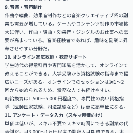
9. 音楽・音声制作
作曲や編曲、効果音制作などの音楽クリエイティブ系の副
業も需要が増している。ゲームやコンテンツ制作の市場拡
大に伴い、
作曲・編曲・効果音・ジングルのお仕事
への需
要が高まっている。音楽経験者であれば、趣味を副業に昇
華させやすい分野だ。
10. オンライン家庭教師・教育サポート
学生時代の得意科目や専門知識を活かして、オンラインで
教えることができる。大学受験から資格試験の指導まで幅
広いニーズがある。オンラインでのセッションは週1〜2
回から始められるため、激務な人でも続けやすい。
時給換算は1,500〜5,000円程度で、専門性の高い資格指
導（医師国家試験、司法試験など）は更に高単価になる。
11. アンケート・データ入力（スキマ時間向け）
単価は低いが、スキル不要でスキマ時間にできる副業の代
表例だ。月3,000〜1万円程度の副収入は期待できる。本