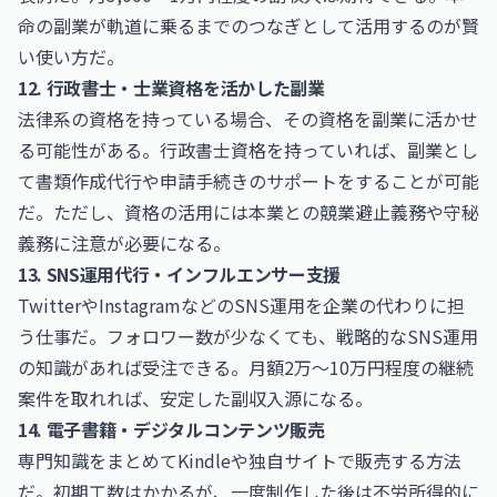
命の副業が軌道に乗るまでのつなぎとして活用するのが賢
い使い方だ。
12. 行政書士・士業資格を活かした副業
法律系の資格を持っている場合、その資格を副業に活かせ
る可能性がある。
行政書士
資格を持っていれば、副業とし
て書類作成代行や申請手続きのサポートをすることが可能
だ。ただし、資格の活用には本業との競業避止義務や守秘
義務に注意が必要になる。
13. SNS運用代行・インフルエンサー支援
TwitterやInstagramなどのSNS運用を企業の代わりに担
う仕事だ。フォロワー数が少なくても、戦略的なSNS運用
の知識があれば受注できる。月額2万〜10万円程度の継続
案件を取れれば、安定した副収入源になる。
14. 電子書籍・デジタルコンテンツ販売
専門知識をまとめてKindleや独自サイトで販売する方法
だ。初期工数はかかるが、一度制作した後は不労所得的に