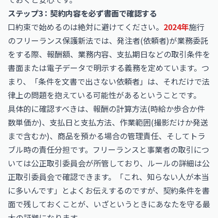
ステップ3：契約内容を必ず書面で確認する
口約束で始めるのは絶対に避けてください。
2024年
施行
のフリーランス保護新法では、発注者(依頼者)が業務委託
をする際、報酬額、業務内容、支払期日などの取引条件を
書面または電子データで明示する義務を定めています。つ
まり、「条件を文書で出さない依頼者」は、それだけで法
律上の問題を抱えている可能性があるということです。
具体的に確認すべきは、報酬の計算方法(時給か歩合か件
数単価か)、支払日と支払方法、作業範囲(撮影だけか発送
まで含むか)、商品を預かる場合の管理責任、そしてトラ
ブル時の責任分担です。フリーランスと事業者の取引につ
いては公正取引委員会が所管しており、ルールの詳細は
公
正取引委員会
で確認できます。「これ、知らない人が本当
に多いんです」とよくお伝えするのですが、契約条件を書
面で残しておくことが、いざというときにあなたを守る最
大の証拠になります。