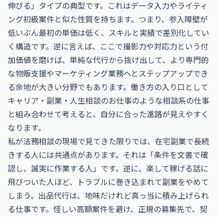
伸びる」タイプの典型です。これはデータ入力やライティ
ング初級案件と似た性質を持ちます。つまり、参入障壁が
低いぶん最初の単価は低く、スキルと実績で差別化してい
く構造です。逆に言えば、ここで撮影力や対応力という付
加価値を磨けば、単純な代行から抜け出して、より専門的
な物販支援やマーケティング業務へとステップアップでき
る余地が大きい分野でもあります。働き方の入り口として
キャリア・副業・人生相談のお仕事
のような相談系の仕事
と組み合わせて考えると、自分に合った進路が見えやすく
なります。
私が法務相談の現場で見てきた限りでは、在宅副業で長続
きする人には共通点があります。それは「条件を文書で確
認し、誠実に作業する人」です。逆に、楽して稼げる話に
飛びついた人ほど、トラブルに巻き込まれて副業をやめて
しまう。出品代行は、地味だけれど真っ当に積み上げられ
る仕事です。怪しい高額案件を避け、正規の募集先で、契