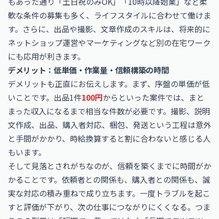
もあった通り「土日祝のみOK」「10時以降始業」など柔
軟な条件の募集も多く、ライフスタイルに合わせて働けま
す。さらに、出品や撮影、文章作成のスキルは、将来的に
ネットショップ運営やマーケティングなど別の在宅ワーク
にも応用が利きます。
デメリット：低単価・作業量・信頼構築の時間
デメリットも正直にお伝えします。まず、序盤の単価が低
いことです。出品1件
100円
からといった案件では、まと
まった収入になるまで相当な件数が必要です。撮影、説明
文作成、出品、購入者対応、梱包、発送という工程は意外
と手間がかかり、時給換算すると割に合わないと感じる人
もいます。
そして見落とされがちなのが、信頼を築くまでに時間がか
かることです。依頼者との関係も、購入者との関係も、誠
実な対応の積み重ねで成り立ちます。一度トラブルを起こ
すと評価が下がり、次の仕事につながりにくくなる。つま