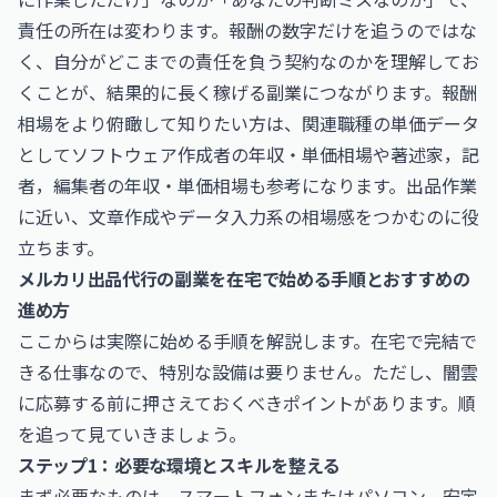
責任の所在は変わります。報酬の数字だけを追うのではな
く、自分がどこまでの責任を負う契約なのかを理解してお
くことが、結果的に長く稼げる副業につながります。報酬
相場をより俯瞰して知りたい方は、関連職種の単価データ
として
ソフトウェア作成者の年収・単価相場
や
著述家，記
者，編集者の年収・単価相場
も参考になります。出品作業
に近い、文章作成やデータ入力系の相場感をつかむのに役
立ちます。
メルカリ出品代行の副業を在宅で始める手順とおすすめの
進め方
ここからは実際に始める手順を解説します。在宅で完結で
きる仕事なので、特別な設備は要りません。ただし、闇雲
に応募する前に押さえておくべきポイントがあります。順
を追って見ていきましょう。
ステップ1：必要な環境とスキルを整える
まず必要なものは、スマートフォンまたはパソコン、安定