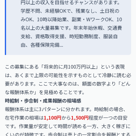
円以上の収入を目指せるチャンスがあります。
学歴不問、未経験OKで、残業なし、土日祝の
みOK、10時以降始業、副業・WワークOK、10
名以上の大量募集です。年末年始休暇、交通費
支給、資格取得支援、時短勤務制度、服装自
由、各種保険完備...
この募集にある「将来的に月100万円以上」という表現
は、あくまで上限の可能性を示すものとして冷静に読む必
要があります。ここで大事なのは、額面の数字より「どん
な報酬体系か」を見極めることです。
時給制・歩合制・成果報酬の相場感
報酬体系は主に3パターンに分かれます。時給制の場合、
在宅作業の相場は
1,100円
から
1,500円
程度が一つの目安
です。作業量が安定して時間が読める一方、大きく稼ぎに
くいのが特徴です。歩合制は売上の一定割合を報酬とする