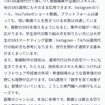
TikTok運用代行で身につく動画編集や企画のスキルは、
他のSNS運用にもそのまま応用できます。Instagramのリ
ール、YouTubeのショート動画。プラットフォームは違
っても、短い動画で人を惹きつける本質は共通していま
す。複数のSNSを扱えるようになると、案件の幅が一気に
広がります。学生世代の取り組み方を知りたい方には
大学
生のSNSマーケティング副業｜Instagram・TikTok運用代
行の始め方
も参考になります。世代を問わず通用する基本
がまとまっています。
また、動画制作の技術は、運用代行以外の在宅ワークにも
生きてきます。たとえば、技術系のスキルを身につければ
ソフトウェア作成者の年収・単価相場
のような高単価の分
野にも視野が広がります。SNS運用で「数字を見て改善す
る」習慣がついていると、こうした専門職への移行もスム
ーズです。
副業のジャンルは、本当に多様です。動画とは異なる切り