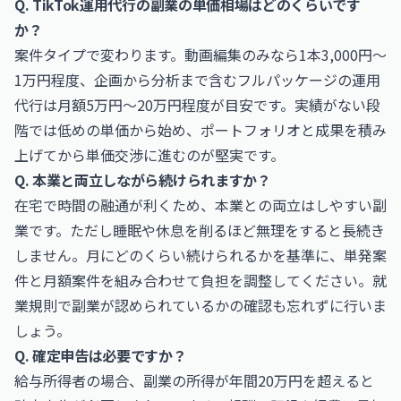
Q. TikTok運用代行の副業の単価相場はどのくらいです
か？
案件タイプで変わります。動画編集のみなら1本3,000円〜
1万円程度、企画から分析まで含むフルパッケージの運用
代行は月額5万円〜20万円程度が目安です。実績がない段
階では低めの単価から始め、ポートフォリオと成果を積み
上げてから単価交渉に進むのが堅実です。
Q. 本業と両立しながら続けられますか？
在宅で時間の融通が利くため、本業との両立はしやすい副
業です。ただし睡眠や休息を削るほど無理をすると長続き
しません。月にどのくらい続けられるかを基準に、単発案
件と月額案件を組み合わせて負担を調整してください。就
業規則で副業が認められているかの確認も忘れずに行いま
しょう。
Q. 確定申告は必要ですか？
給与所得者の場合、副業の所得が年間20万円を超えると