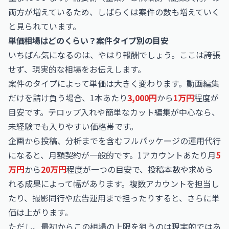
両方が増えているため、しばらくは案件の数も増えていく
と見られています。
単価相場はどのくらい？案件タイプ別の目安
いちばん気になるのは、やはり報酬でしょう。ここは誇張
せず、現実的な相場をお伝えします。
案件のタイプによって単価は大きく変わります。動画編集
だけを請け負う場合、1本あたり
3,000円
から
1万円
程度が
目安です。テロップ入れや簡単なカット編集が中心なら、
未経験でも入りやすい価格帯です。
企画から投稿、分析までを含むフルパッケージの運用代行
になると、月額契約が一般的です。1アカウントあたり月
5
万円
から
20万円
程度が一つの目安で、投稿本数や求めら
れる成果によって幅があります。複数アカウントを担当し
たり、撮影同行や広告運用まで担ったりすると、さらに単
価は上がります。
ただし、最初からこの相場の上限を狙うのは現実的ではあ