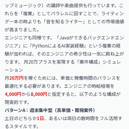
ップミュージック）の講師や楽曲提供も行っています。こ
れらを「複業」としてパラレルに回すことで、ライティン
グ一本の時よりも「音を知るライター」としての市場価値
が高まりました。
エンジニアも同様です。「Javaができるバックエンドエン
ジニア」に「PythonによるAI実装経験」という複業の経
験が加われば、そのエンジニアの希少性は一気に跳ね上が
ります。 月20万プラスを実現する「案件構成」シミュレ
ーション
月
20万円
を稼ぐためには、単価と稼働時間のバランスを
最適化する必要があります。エンジニアの時給相場を
4,000円
から
8,000円
と仮定すると、以下のような構成が
現実的です。
パターンA：週末集中型（高単価・開発案件）
土日のどちらか
1日
、あるいは両日の数時間をフル活用す
るスタイルです。