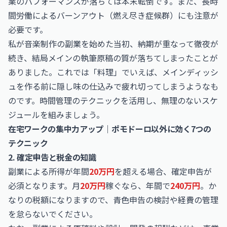
業のパフォーマンスが落ちては本末転倒です。また、長時
間労働によるバーンアウト（燃え尽き症候群）にも注意が
必要です。
私が音楽制作の副業を始めた当初、納期が重なって徹夜が
続き、結局メインの執筆原稿の質が落ちてしまったことが
ありました。これでは「料理」でいえば、メインディッシ
ュを作る前に隠し味の仕込みで疲れ切ってしまうようなも
のです。時間管理のテクニックを活用し、無理のないスケ
ジュールを組みましょう。
在宅ワークの集中力アップ｜ポモドーロ以外に効く7つの
テクニック
2. 確定申告と税金の知識
副業による所得が年間
20万円
を超える場合、確定申告が
必須となります。月
20万円
稼ぐなら、年間で
240万円
。か
なりの税額になりますので、青色申告の検討や経費の管理
を怠らないでください。