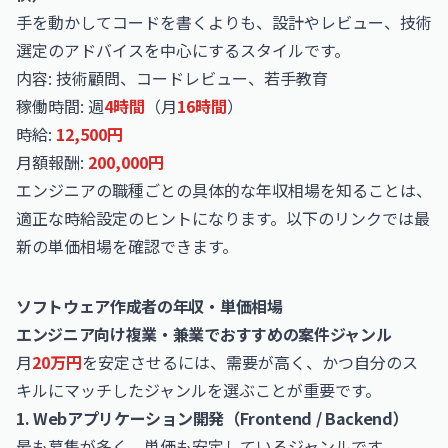
手を動かしてコードを書くよりも、設計やレビュー、技術
選定のアドバイスを中心にするスタイルです。
内容: 技術顧問、コードレビュー、若手教育
稼働時間: 週
4時間
（月
16時間
）
時給:
12,500円
月額報酬:
200,000円
エンジニアの職種ごとの具体的な年収相場を知ることは、
適正な時給設定のヒントになります。以下のリンクでは最
新の単価相場を確認できます。
ソフトウェア作成者の年収・単価相場
エンジニア向け複業・兼業でおすすめの案件ジャンル
月
20万円
を安定させるには、需要が高く、かつ自分のス
キルにマッチしたジャンルを選ぶことが重要です。
1. Webアプリケーション開発（Frontend / Backend）
最も募集が多く、単価も安定しているジャンルです。