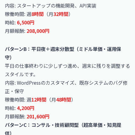
内容: スタートアップの機能開発、API実装
稼働時間: 週
8時間
（月
32時間
）
時給:
6,500円
月額報酬:
208,000円
パターンB：平日夜＋週末分散型（ミドル単価・運用保
守）
平日の仕事終わりに少しずつ進め、週末に残りを調整する
スタイルです。
内容:
WordPress
のカスタマイズ、既存システムのバグ修
正・保守
稼働時間: 週
12時間
（月
48時間
）
時給:
4,200円
月額報酬:
201,600円
パターンC：コンサル・技術顧問型（超高単価・知見提
供）