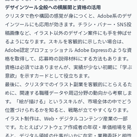
デザインツール全般への横展開と資格の活用
クリスタで色や構図の感覚が身につくと、Adobe系のデザ
インツールにも応用が効きます。チラシ・バナー・SNS投
稿画像など、イラスト以外のデザイン案件にも手を伸ばせ
るようになります。スキルを客観的に示したい場合は、
Adobe認定プロフェッショナル Adobe Express
のような資
格を取得して、応募時の説得材料にする方法もあります。
資格は必須ではありませんが、実績が少ない初期に「学ぶ
意欲」を示すカードとして役立ちます。
最後に、クリスタでのイラスト副業を客観的にとらえるた
めに、関連する職種データや周辺分野の動向から考察しま
す。「絵が描ける」というスキルが、市場全体の中でどう
位置づけられるかを知ると、戦略が立てやすくなります。
イラスト制作は、Web・デジタルコンテンツ産業の一部
です。たとえば
ソフトウェア作成者の年収・単価相場
を見
ると、デジタル領域の仕事がいかに在宅・業務委託と相性