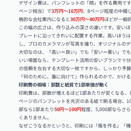
デザイン費は、パンフレットの「顔」を作る費用です
ページ相当）で
3万円〜10万円
、8ページ程度の中綴
格的な会社案内になると
30万円〜80万円
ほどが一般
この幅の広さは、作り込みの深さの違いです。安いほ
プレートに沿ってきれいに配置する作業。高いほうは
し、プロのカメラマンが写真を撮り、オリジナルのデ
大切なのは、「高い＝良い」でも「安い＝悪い」でも
いい場面なら、テンプレート活用の安いプランで十分
の信頼を左右する大切な一枚ですから、しっかり予算
「何のために、誰に向けて」作られるのかで、かける
印刷費の相場：部数と紙質で1部単価が動く
印刷費は、部数が増えるほど1部あたりが安くなる、
ページのパンフレットを光沢のある紙で刷る場合、10
部なら1部あたり
50円〜100円
程度、5,000部ならさ
くありません。
なぜこうなるかというと、印刷には「版を作る」「機