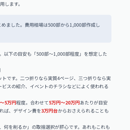
用します。
ました。費用相場は500部から1,000部作成し
下の目安も「500部〜1,000部程度」を想定した
円
ットです。二つ折りなら実質4ページ、三つ折りなら実
ービスの紹介、イベントのチラシなどによく使われる
〜5万円
程度。合わせて
5万円〜20万円
あたりが目安
れば、デザイン費を
3万円台
からおさえられることも
、何を削るか」の取捨選択が肝心です。あれもこれも