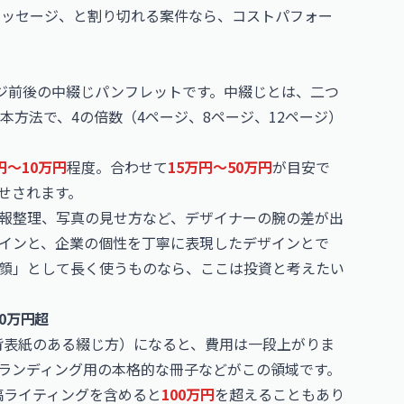
メッセージ、と割り切れる案件なら、コストパフォー
ジ前後の中綴じパンフレットです。中綴じとは、二つ
方法で、4の倍数（4ページ、8ページ、12ページ）
円〜10万円
程度。合わせて
15万円〜50万円
が目安で
せされます。
報整理、写真の見せ方など、デザイナーの腕の差が出
インと、企業の個性を丁寧に表現したデザインとで
顔」として長く使うものなら、ここは投資と考えたい
0万円超
（背表紙のある綴じ方）になると、費用は一段上がりま
ランディング用の本格的な冊子などがこの領域です。
稿ライティングを含めると
100万円
を超えることもあり