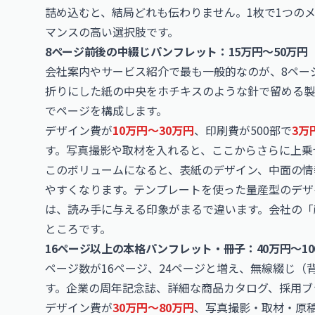
詰め込むと、結局どれも伝わりません。1枚で1つの
マンスの高い選択肢です。
8ページ前後の中綴じパンフレット：15万円〜50万円
会社案内やサービス紹介で最も一般的なのが、8ペー
折りにした紙の中央をホチキスのような針で留める製本
でページを構成します。
デザイン費が
10万円〜30万円
、印刷費が500部で
3万
す。写真撮影や取材を入れると、ここからさらに上乗
このボリュームになると、表紙のデザイン、中面の情
やすくなります。テンプレートを使った量産型のデザ
は、読み手に与える印象がまるで違います。会社の「
ところです。
16ページ以上の本格パンフレット・冊子：40万円〜10
ページ数が16ページ、24ページと増え、無線綴じ
す。企業の周年記念誌、詳細な商品カタログ、採用ブ
デザイン費が
30万円〜80万円
、写真撮影・取材・原