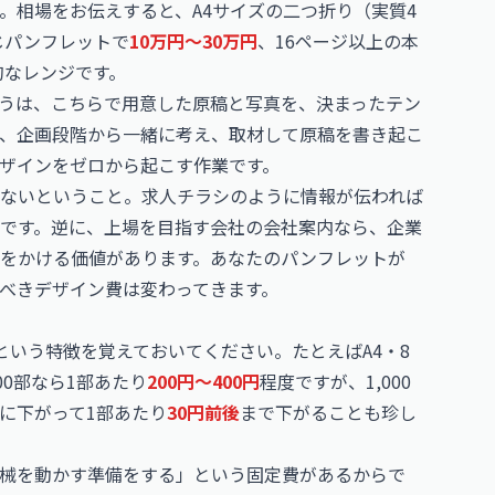
。相場をお伝えすると、A4サイズの二つ折り（実質4
じパンフレットで
10万円〜30万円
、16ページ以上の本
的なレンジです。
うは、こちらで用意した原稿と写真を、決まったテン
、企画段階から一緒に考え、取材して原稿を書き起こ
ザインをゼロから起こす作業です。
ないということ。求人チラシのように情報が伝われば
です。逆に、上場を目指す会社の会社案内なら、企業
をかける価値があります。あなたのパンフレットが
べきデザイン費は変わってきます。
という特徴を覚えておいてください。たとえばA4・8
0部なら1部あたり
200円〜400円
程度ですが、1,000
らに下がって1部あたり
30円前後
まで下がることも珍し
械を動かす準備をする」という固定費があるからで