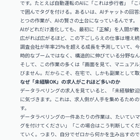
です。たとえば自動運転のAIに「これは歩行者」「
で囲んでタグを付ける。あるいは、AIチャットの回
とつの作業が、AIの賢さの土台になっているんです。
AIがどれだけ進化しても、最初に「正解」を人間が教
広がれば広がるほど、この下ごしらえの仕事は増え続
調査会社が年率25%を超える成長を予測していて、
時的なブームではなく、構造的に伸びている分野なん
そして、この作業の多くは「画面を見て、マニュアル
びません。だからこそ、在宅で、しかも副業として取
なぜ「未経験OK」の求人がこれほど多いのか
データラベリングの求人を見ていると、「未経験歓迎
に気づきます。これは、求人側が人手を集めるための
す。
データラベリングの一件あたりの作業は、たいていマ
グを付けてください」「この場合はこう判断してくだ
ていく。つまり、自分でゼロから何かを生み出すので