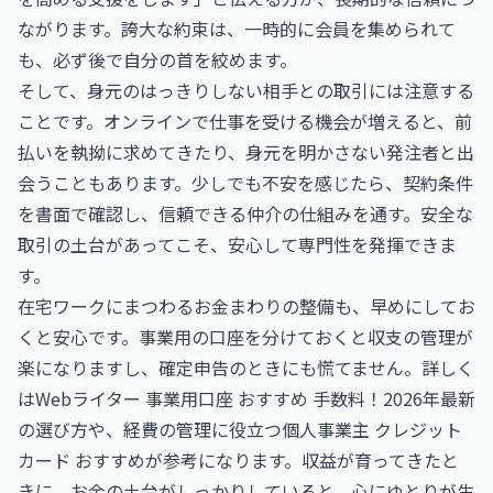
ながります。誇大な約束は、一時的に会員を集められて
も、必ず後で自分の首を絞めます。
そして、身元のはっきりしない相手との取引には注意する
ことです。オンラインで仕事を受ける機会が増えると、前
払いを執拗に求めてきたり、身元を明かさない発注者と出
会うこともあります。少しでも不安を感じたら、契約条件
を書面で確認し、信頼できる仲介の仕組みを通す。安全な
取引の土台があってこそ、安心して専門性を発揮できま
す。
在宅ワークにまつわるお金まわりの整備も、早めにしてお
くと安心です。事業用の口座を分けておくと収支の管理が
楽になりますし、確定申告のときにも慌てません。詳しく
は
Webライター 事業用口座 おすすめ 手数料！2026年最新
の選び方
や、経費の管理に役立つ
個人事業主 クレジット
カード おすすめ
が参考になります。収益が育ってきたと
きに、お金の土台がしっかりしていると、心にゆとりが生