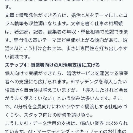
す。
文章で情報発信ができる方は、婚活とAIをテーマにしたコ
ラム執筆も収益源になります。文章を書く仕事の相場観
は、
著述家，記者，編集者の年収・単価相場
で確認できま
す。専門性の高いテーマほど単価が上がる傾向があり、婚
活×AIという掛け合わせは、まさに専門性を打ち出しやす
い領域です。
ステップ4：事業者向けのAI活用支援に広げる
個人向けで実績ができたら、婚活サービスを運営する事業
者への支援にも広げられます。AIマッチングを導入したい
相談所や自治体は増えていますが、「導入したけれど会員
がうまく使えていない」という悩みは多いんです。そこ
で、AI分析を会員向けにわかりやすく橋渡しする仕組みづ
くりや、スタッフ向けの研修を請け負う。
こうしたAI・データ活用の支援は、幅広い業界で求められ
ています。
AI・マーケティング・セキュリティのお仕事
の