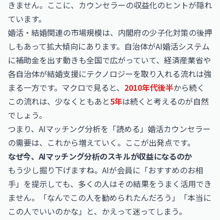
きません。ここに、カウンセラーの収益化のヒントが隠れ
ています。
婚活・結婚関連の市場規模は、内閣府の少子化対策の後押
しもあって拡大傾向にあります。自治体がAI婚活システム
に補助金を出す動きも全国で広がっていて、経済産業省や
各自治体が結婚支援にテクノロジーを取り入れる流れは強
まる一方です。マクロで見ると、
2010年代後半
から続く
この流れは、少なくともあと
5年
は続くと考えるのが自然
でしょう。
つまり、AIマッチング分析を「読める」婚活カウンセラー
の需要は、これから増えていく。ここが出発点です。
なぜ今、AIマッチング分析のスキルが収益になるのか
もう少し掘り下げますね。AIが会員に「おすすめのお相
手」を提示しても、多くの人はその結果をうまく活用でき
ません。「なんでこの人を勧められたんだろう」「本当に
この人でいいのかな」と、かえって迷ってしまう。