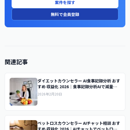
案件を探す
無料で会員登録
関連記事
ダイエットカウンセラー AI食事記録分析 おす
すめ 収益化 2026｜食事記録分析AIで減量指
導を収益化
2026年2月20日
ペットロスカウンセラー AIチャット相談 おす
すめ 収益化 2026｜AIチャットでペットロス