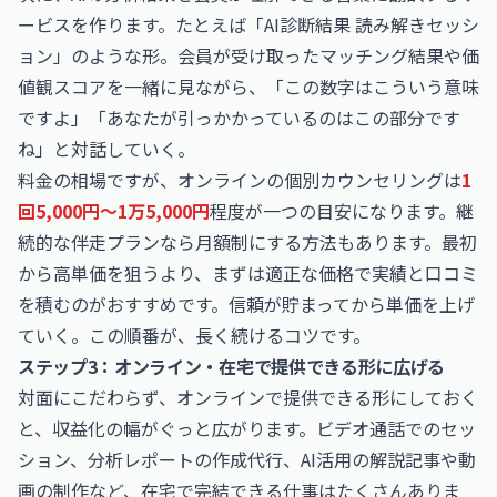
ービスを作ります。たとえば「AI診断結果 読み解きセッシ
ョン」のような形。会員が受け取ったマッチング結果や価
値観スコアを一緒に見ながら、「この数字はこういう意味
ですよ」「あなたが引っかかっているのはこの部分です
ね」と対話していく。
料金の相場ですが、オンラインの個別カウンセリングは
1
回5,000円〜1万5,000円
程度が一つの目安になります。継
続的な伴走プランなら月額制にする方法もあります。最初
から高単価を狙うより、まずは適正な価格で実績と口コミ
を積むのがおすすめです。信頼が貯まってから単価を上げ
ていく。この順番が、長く続けるコツです。
ステップ3：オンライン・在宅で提供できる形に広げる
対面にこだわらず、オンラインで提供できる形にしておく
と、収益化の幅がぐっと広がります。ビデオ通話でのセッ
ション、分析レポートの作成代行、AI活用の解説記事や動
画の制作など、在宅で完結できる仕事はたくさんありま