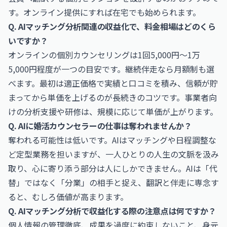
す。オンライン提供にすれば在宅でも始められます。
Q. AIマッチング分析関連の収益化で、料金相場はどのくら
いですか？
オンラインの個別カウンセリングは1回5,000円〜1万
5,000円程度が一つの目安です。継続伴走なら月額制も選
べます。最初は適正価格で実績と口コミを積み、信頼が貯
まってから単価を上げるのが長続きのコツです。事業者向
けの分析支援や研修は、規模に応じて単価が上がります。
Q. AIに婚活カウンセラーの仕事は奪われませんか？
奪われる可能性は低いです。AIはマッチングや日程調整な
ど定型業務を担いますが、一人ひとりの人生の文脈を汲み
取り、心に寄り添う部分は人にしかできません。AIは「代
替」ではなく「分業」の相手と捉え、翻訳と伴走に専念す
ると、むしろ価値が高まります。
Q. AIマッチング分析で収益化する際の注意点は何ですか？
個人情報の管理徹底、成果を過度に約束しないこと、身元