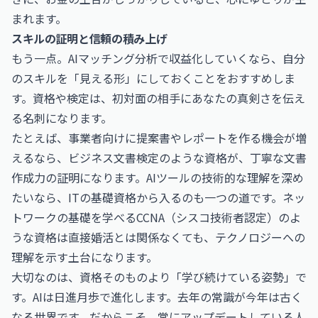
まれます。
スキルの証明と信頼の積み上げ
もう一点。AIマッチング分析で収益化していくなら、自分
のスキルを「見える形」にしておくことをおすすめしま
す。資格や検定は、初対面の相手にあなたの真剣さを伝え
る名刺になります。
たとえば、事業者向けに提案書やレポートを作る機会が増
えるなら、
ビジネス文書検定
のような資格が、丁寧な文書
作成力の証明になります。AIツールの技術的な理解を深め
たいなら、ITの基礎資格から入るのも一つの道です。ネッ
トワークの基礎を学べる
CCNA（シスコ技術者認定）
のよ
うな資格は直接婚活とは関係なくても、テクノロジーへの
理解を示す土台になります。
大切なのは、資格そのものより「学び続けている姿勢」で
す。AIは日進月歩で進化します。去年の常識が今年は古く
なる世界です。だからこそ、常にアップデートしている人