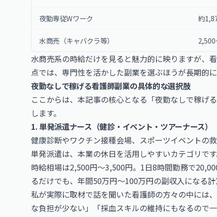
夜勤専従Wワーク
約1,
水商売（キャバクラ等）
2,50
水商売系の時給だけを見ると魅力的に映りますが、看
点では、専門性を活かした副業を選ぶほうが長期的に
夜勤なしで稼げる看護師副業の具体的な選択肢
ここからは、本記事の核心となる「夜勤なしで稼げる
します。
1. 単発派遣ナース（健診・イベント・ツアーナース）
健康診断やワクチン接種会場、スポーツイベントの救
単発派遣は、本業の休日を活用しやすいカテゴリです
時給相場は2,500円〜3,500円。1日8時間勤務で20,
るだけでも、年間50万円〜100万円の副収入になる計
私が実際に取材で話を聞いた看護師の方々の中には、
な負担が少ない」「採血スキルの維持にもなるので一