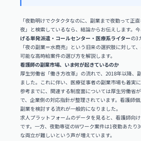
「夜勤明けでクタクタなのに、副業まで夜勤って正直
夜」と検索しているなら、結論からお伝えします。今
げる単発派遣・コールセンター・医療系ライター
の3
「夜の副業＝水商売」という旧来の選択肢に対して、
可能な高時給案件の選び方を解説します。
看護師の副業市場、いま何が起きているのか
厚生労働省「働き方改革」の流れで、2018年以降
ました。これに伴い、医療従事者の副業市場も着実に
参考までに、関連する制度面については
厚生労働省
が
で、企業側の対応指針が整理されています。看護師個
副業を検討する流れが一般的になりました。
求人プラットフォームのデータを見ると、看護師向けの副
です。一方、夜勤専従のWワーク案件は1夜勤あたり30,
な両立が難しいという声が増えています。