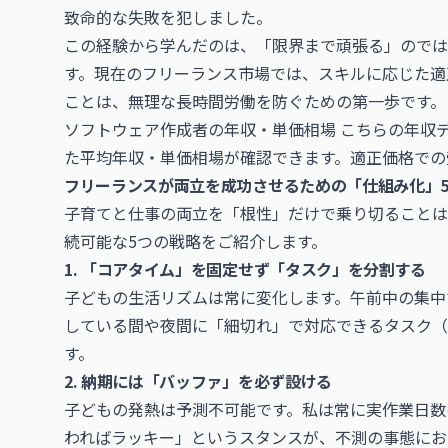
致命的な失敗を犯しました。
この経験から学んだのは、「限界まで頑張る」ので
す。現在のフリーランス市場では、スキルに応じた適
ことは、無理な長時間労働を防ぐための第一歩です。
ソフトウェア作成者の年収・単価相場
こちらの年収
た平均年収・単価相場が確認できます。適正価格での
フリーランスが両立を成功させるための「仕組み化」
子育てと仕事の両立を「根性」だけで乗り切ることは
続可能な5つの戦略をご紹介します。
1. 「コアタイム」を固定せず「タスク」を分割する
子どもの生活リズムは常に変化します。午前中の集中
している間や夜間に「細切れ」で対応できるタスク（
す。
2. 納期には「バッファ」を必ず設ける
子どもの発熱は予測不可能です。私は常に実作業日数
わればラッキー」というスタンスが、不測の事態にお