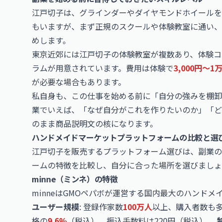
江戸切子は、グラインダーやダイヤモンドホイールを
もいますが、まず正規のスクールや体験教室に通い、
めします。
東京近郊には江戸切子の体験教室が複数あり、体験コ
ラムが用意されています。費用は体験で
3,000円〜1
が必要な場合もあります。
私自身も、この仕事を始める前に「自分の強みを棚卸
業でいえば、「なぜ自分がこれを作りたいのか」「ど
のまま商品説明文の核になります。
ハンドメイドマーケットプラットフォームの比較と選
江戸切子を販売するプラットフォーム選びは、副業の
ームの特徴を比較し、自分に合った場所を選びましょ
minne（ミンネ）の特徴
minneはGMOペパボが運営する国内最大のハンド
ユーザー規模
: 登録作家数
100万人
以上、購入者数も
格の
9.6%
（税込）。振込手数料は220円（税込）。