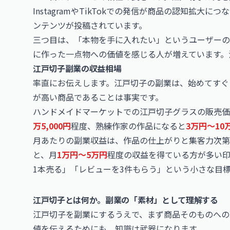
InstagramやTikTokでの発信が商品の認知拡
ンテンツが投稿されています。
三つ目は、「本物を手に入れたい」というユーザーの
に作った一点物への価値を感じる人が増えています。
江戸切子副業の収益相場
率直にお伝えします。江戸切子の副業は、始めてすぐ
が高い商品であることは事実です。
ハンドメイドマーケットでの江戸切子グラスの販売価
万5,000円
程度、熟練作家の作品になると
3万円〜10
月あたりの副業収益は、作品の仕上がりと集客力次
と、月
1万円〜5万円
程度の収益を得ている方が多い印
1本売る」「レビューを3件もらう」という小さな目
江戸切子とは何か。副業の「素材」として理解する
江戸切子を副業にするうえで、まず商品そのものへの
値を伝えるためにも、知識は武器になります。