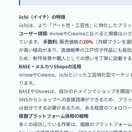
iichi（イイチ）の特徴
iichiは、より「アート性・工芸性」に特化したプラ
ユーザー規模
: minneやCreemaと比べると規
ています。
手数料
: 販売価格の
20%
（月額プランを選
が高い傾向があり、高価格帯の江戸切子作品にも抵抗
ため、制作背景や職人としての想いを丁寧に記載する
BASE・メルカリShopsの活用
minneやCreema、iichiといった工芸特化型
ります。
BASEやStoresは、自分のドメインでショップを
SNSからショップへの直接誘導ができるため、プラ
は自分でする必要があるため、ある程度のフォロワー
複数プラットフォーム併用の戦略
多くの成功している作家は、複数のプラットフォームに