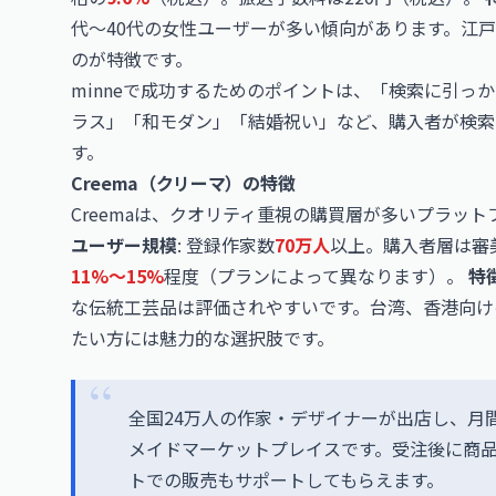
代〜40代の女性ユーザーが多い傾向があります。江
のが特徴です。
minneで成功するためのポイントは、「検索に引っ
ラス」「和モダン」「結婚祝い」など、購入者が検索
す。
Creema（クリーマ）の特徴
Creemaは、クオリティ重視の購買層が多いプラット
ユーザー規模
: 登録作家数
70万人
以上。購入者層は審
11%〜15%
程度（プランによって異なります）。
特
な伝統工芸品は評価されやすいです。台湾、香港向け
たい方には魅力的な選択肢です。
全国24万人の作家・デザイナーが出店し、月間
メイドマーケットプレイスです。受注後に商
トでの販売もサポートしてもらえます。