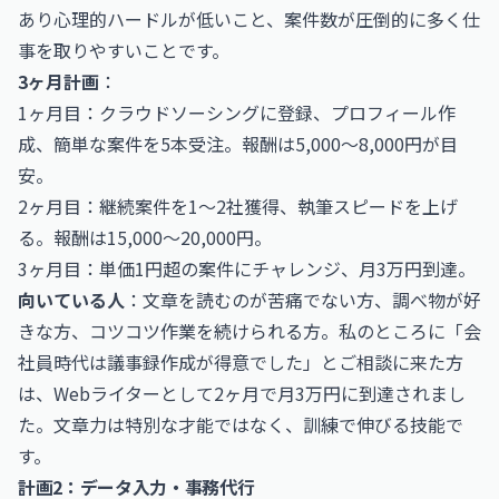
あり心理的ハードルが低いこと、案件数が圧倒的に多く仕
事を取りやすいことです。
3ヶ月計画
：
1ヶ月目：クラウドソーシングに登録、プロフィール作
成、簡単な案件を5本受注。報酬は5,000〜8,000円が目
安。
2ヶ月目：継続案件を1〜2社獲得、執筆スピードを上げ
る。報酬は15,000〜20,000円。
3ヶ月目：単価1円超の案件にチャレンジ、月3万円到達。
向いている人
：文章を読むのが苦痛でない方、調べ物が好
きな方、コツコツ作業を続けられる方。私のところに「会
社員時代は議事録作成が得意でした」とご相談に来た方
は、Webライターとして2ヶ月で月3万円に到達されまし
た。文章力は特別な才能ではなく、訓練で伸びる技能で
す。
計画2：データ入力・事務代行