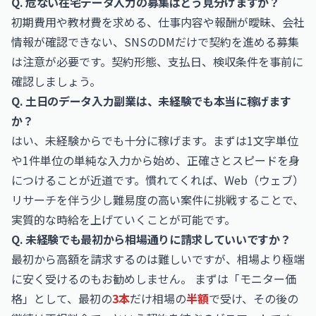
Q. 危ない在宅データ入力の募集はどう見分けますか？
初期費用や教材費を求める、仕事内容や報酬が曖昧、会社
情報が確認できない、SNSのDMだけで契約を進める募集
は注意が必要です。契約形態、支払日、検収条件を事前に
確認しましょう。
Q. 土日のデータ入力副業は、未経験でも本当に稼げます
か？
はい、未経験からでも十分に稼げます。まずは1文字単位
や1件単位の単純な入力から始め、正確さとスピードを身
につけることが近道です。慣れてくれば、Web（ウェブ）
リサーチを伴う少し難易度の高い案件に挑戦することで、
実質的な時給を上げていくことが可能です。
Q. 未経験でも最初から相場通りに請求していいですか？
最初から高額を請求するのは難しいですが、相場より極端
に安く受けるのもお勧めしません。 まずは「モニター価
格」として、最初の
3本
だけ相場の
半額
で受け、その後の