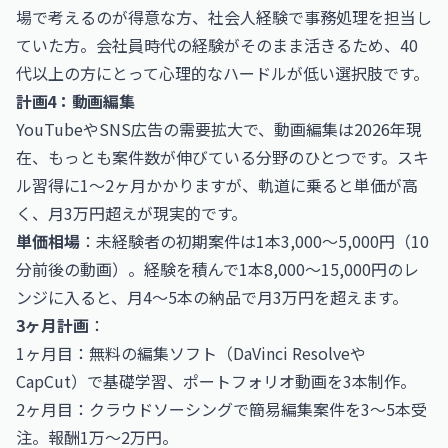
場で考えるのが得意な方、社会人経験で事務処理を担当し
ていた方。会社員時代の経験がそのまま活きるため、40
代以上の方にとって心理的なハードルが低い選択肢です。
計画4：動画編集
YouTubeやSNS広告の需要拡大で、動画編集は2026年現
在、もっとも案件数が伸びている分野のひとつです。スキ
ル習得に1〜2ヶ月かかりますが、軌道に乗ると単価が高
く、月3万円超えが現実的です。
単価相場
：未経験者の初期案件は1本3,000〜5,000円（10
分前後の動画）。経験を積んで1本8,000〜15,000円のレ
ンジに入ると、月4〜5本の納品で月3万円を超えます。
3ヶ月計画
：
1ヶ月目：無料の編集ソフト（DaVinci Resolveや
CapCut）で基礎学習、ポートフォリオ動画を3本制作。
2ヶ月目：クラウドソーシングで簡易編集案件を3〜5本受
注。報酬1万〜2万円。