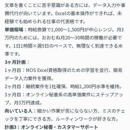
文章を書くことに苦手意識がある方には、データ入力や事
務代行が向いています。Excelの基本操作ができれば、未
経験でも始められる仕事の代表格です。
単価相場
：時給換算で1,000〜1,500円が中心レンジ。月3
万円のためには、おおむね月20〜30時間の稼働が必要で
す。1日1時間×週5日のペースで、無理なく到達できる水
準です。
3ヶ月計画
：
1ヶ月目：MOS Excel資格取得のための学習を並行、簡易
データ入力案件を獲得。
2ヶ月目：継続案件を1社確保、時給1,200円水準を維持。
3ヶ月目：オンライン秘書系の高単価案件にステップアッ
プ、月3万円達成。
向いている人
：細かい作業が苦にならない方、ミスのチェ
ックを丁寧にできる方、ルーティンワークが好きな方。
計画3：オンライン秘書・カスタマーサポート