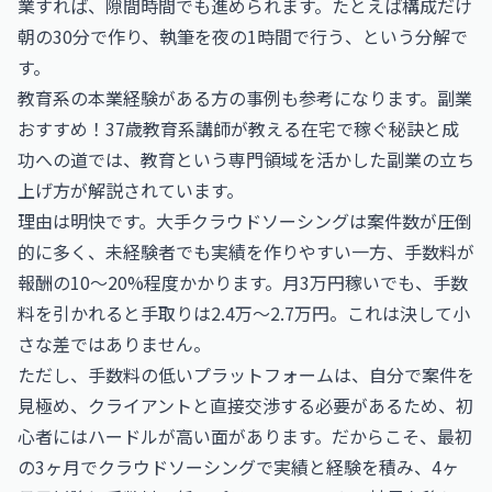
業すれば、隙間時間でも進められます。たとえば構成だけ
朝の30分で作り、執筆を夜の1時間で行う、という分解で
す。
教育系の本業経験がある方の事例も参考になります。
副業
おすすめ！37歳教育系講師が教える在宅で稼ぐ秘訣と成
功への道
では、教育という専門領域を活かした副業の立ち
上げ方が解説されています。
理由は明快です。大手クラウドソーシングは案件数が圧倒
的に多く、未経験者でも実績を作りやすい一方、手数料が
報酬の10〜20%程度かかります。月3万円稼いでも、手数
料を引かれると手取りは2.4万〜2.7万円。これは決して小
さな差ではありません。
ただし、手数料の低いプラットフォームは、自分で案件を
見極め、クライアントと直接交渉する必要があるため、初
心者にはハードルが高い面があります。だからこそ、最初
の3ヶ月でクラウドソーシングで実績と経験を積み、4ヶ