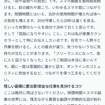
次に「目や姿勢への負担」です。スマホ画面を長時間見続
けると、目の疲れや肩こり、いわゆるスマホ首につながり
ます。隙間時間とはいえ、合計の使用時間が増えれば体へ
の負担も増えます。20分作業したら20秒は遠くを見る、
といった休憩のルールを自分で決めておくと安心です。
そして「孤独になりやすい」こと。これは私が産業カウン
セラーとして特にお伝えしたい点です。在宅で一人黙々と
作業を続けると、人との接点が減り、気づかないうちに気
持ちが沈むことがあります。「フリーランスになって、急
に人と話さなくなった」というご相談は本当に多いんで
す。週に一度は意識的に誰かと話す、オンラインのコミュ
ニティに参加するなど、つながりを保つ工夫をしてくださ
い。
怪しい副業に要注意!安全な仕事を見分けるコツ
ここは絶対に飛ばさないでください。隙間時間×スマホ副
業の世界には、残念ながら悪質な勧誘や詐欺的な話が紛れ