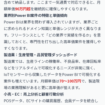
含めて納品します。ここまで一気通貫で対応できると、月
額単価
90万円超
を継続的に確保しやすくなります。
業界別Power BI案件の特徴と単価傾向
Power BIは業界を問わず導入されていますが、業界ごと
に求められるドメイン知識と単価レンジが大きく異なりま
す。フリーランスとして「どの業界で実績を作るか」を意
識しておくと、専門性を打ち出した高単価案件を獲得しや
すくなります。
製造業：生産管理・品質管理ダッシュボード
製造業では、生産ラインの稼働率、不良品率、在庫回転率
などをリアルタイムで可視化するニーズが非常に強く、
IoTセンサーから収集したデータをPower BIで可視化する
案件も増えています。月額単価は
70〜100万円
で、製造現
場の業務理解があると更に高単価が狙えます。
小売・EC：売上分析と顧客行動分析
POSデータ、ECサイトの購買履歴、会員データを統合し