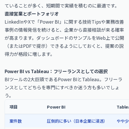
ていることが多く、短期間で実績を積むのに最適です。
直接営業とポートフォリオ
LinkedIn
やXで「Power BI」に関する技術Tipsや業務改善
事例の情報発信を続けると、企業から直接相談が来る確率
が高まります。ダッシュボードのサンプルをWeb上で公開
（またはPDFで提示）できるようにしておくと、提案の説
得力が格段に増します。
Power BI vs Tableau：フリーランスとしての選択
BIツールの2大巨頭であるPower BIとTableau。フリーラ
ンスとしてどちらを専門にすべきか迷う方も多いでしょ
う。
項目
Power BI
Table
案件数
圧倒的に多い（日本企業に浸透）
やや少