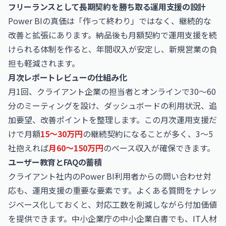
フリーランスとして長期契約を勝ち取る運用支援の設計
Power BIの真価は「作って終わり」ではなく、継続的な
改善と拡張にあります。納品後も月額契約で運用支援を続
けられる体制を作ると、年間収入が安定し、新規営業の負
担も軽減されます。
月次レポートレビューの仕組み化
月1回、クライアント企業の担当者とオンラインで30〜60
分のミーティングを設け、ダッシュボードの利用状況、追
加要望、改善ポイントを整理します。この月次運用支援だ
けで月額
15〜30万円
の継続契約になることが多く、3〜5
社抱えれば
月60〜150万円
のベース収入が確保できます。
ユーザー教育とFAQの蓄積
クライアント社内のPower BI利用者からの問い合わせ対
応も、運用支援の重要な要素です。よくある質問をナレッ
ジベース化しておくと、対応工数を削減しながら付加価値
を提供できます。中小企業庁の中小企業白書でも、IT人材