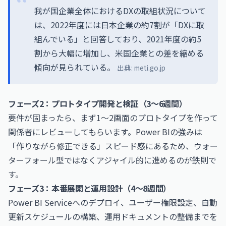
我が国企業全体におけるDXの取組状況について
は、2022年度には日本企業の約7割が「DXに取
組んでいる」と回答しており、2021年度の約5
割から大幅に増加し、米国企業との差を縮める
傾向が見られている。
出典:
meti.go.jp
フェーズ2：プロトタイプ開発と検証（3〜6週間）
要件が固まったら、まず1〜2画面のプロトタイプを作って
関係者にレビューしてもらいます。Power BIの強みは
「作りながら修正できる」スピード感にあるため、ウォー
ターフォール型ではなくアジャイル的に進めるのが鉄則で
す。
フェーズ3：本番展開と運用設計（4〜8週間）
Power BI Serviceへのデプロイ、ユーザー権限設定、自動
更新スケジュールの構築、運用ドキュメントの整備までを