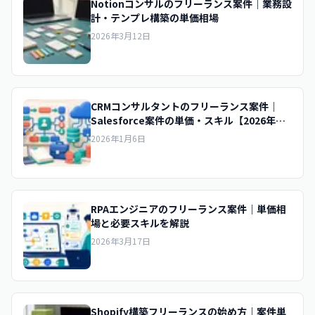
Notionコンサルのフリーランス案件｜業務設
計・テンプレ構築の単価相場
2026年3月12日
CRMコンサルタントのフリーランス案件｜
Salesforce案件の単価・スキル【2026年
版】
2026年1月6日
RPAエンジニアのフリーランス案件｜単価相
場と必要スキルを解説
2026年3月17日
Shopify構築フリーランスの始め方｜案件単