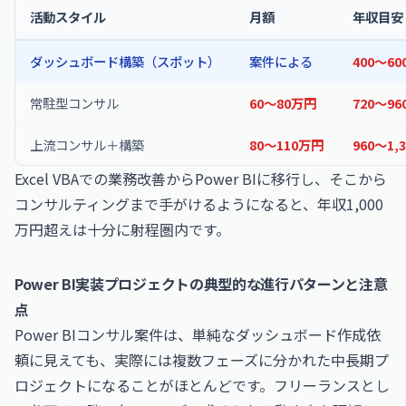
活動スタイル
月額
年収目安
ダッシュボード構築（スポット）
案件による
400〜6
常駐型コンサル
60〜80万円
720〜9
上流コンサル＋構築
80〜110万円
960〜1,
Excel VBAでの業務改善からPower BIに移行し、そこから
コンサルティングまで手がけるようになると、年収1,000
万円超えは十分に射程圏内です。
Power BI実装プロジェクトの典型的な進行パターンと注意
点
Power BIコンサル案件は、単純なダッシュボード作成依
頼に見えても、実際には複数フェーズに分かれた中長期プ
ロジェクトになることがほとんどです。フリーランスとし