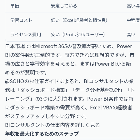
単価
安定している
高い場
学習コスト
低い（Excel経験者と相性良）
中程度
ライセンス費用
安い（Proは$10/ユーザー）
高い
日本市場ではMicrosoft 365の普及率が高いため、Power
BIの案件数が圧倒的です。両方できれば理想的ですが、市
場の広さと学習効率を考えると、まずはPower BIから始
めるのが賢明です。
@SOHOのお仕事ガイドによると、BIコンサルタントの業
務は「ダッシュボード構築」「データ分析基盤設計」「ト
レーニング」の3つに大別されます。Power BI案件では特
にダッシュボード構築の需要が高く、Excel VBAの経験者
がステップアップしやすい分野です。
BIコンサルタントの仕事内容を詳しく見る
年収を最大化するためのステップ