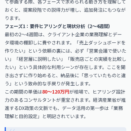
て参画する際、各フェーズで求められる動き方を理解して
おくと、提案段階での説得力が増し、追加発注にもつなが
ります。
フェーズ1：要件ヒアリングと現状分析（2〜4週間）
最初の2〜4週間は、クライアント企業の業務理解とデー
タ環境の棚卸しに費やされます。「売上ダッシュボードを
作りたい」という依頼の裏には、必ず「営業会議で使いた
い」「経営層に説明したい」「販売店ごとの実績を比較し
たい」という具体的な利用シーンが存在します。ここを聞
き出さずに作り始めると、納品後に「思っていたものと違
う」という致命的な手戻りが発生します。
この期間の単価は
80〜120万円
が相場で、ヒアリング設計
力のあるコンサルタントが重宝されます。経済産業省が推
進するDX政策の文脈でも、データ活用の第一歩は「業務
理解と目的設定」と明記されています。