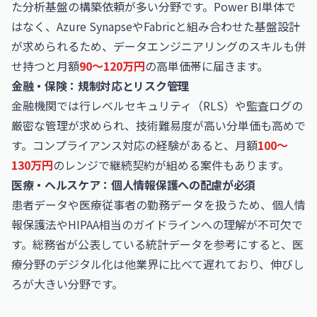
た分析基盤の構築依頼が多い分野です。Power BI単体で
はなく、Azure SynapseやFabricと組み合わせた基盤設計
が求められるため、データエンジニアリングのスキルも併
せ持つと月額
90〜120万円
の高単価帯に届きます。
金融・保険：規制対応とリスク管理
金融機関では行レベルセキュリティ（RLS）や監査ログの
厳密な管理が求められ、技術難易度が高い分単価も高めで
す。コンプライアンス対応の経験があると、月額
100〜
130万円
のレンジで継続契約が組める案件もあります。
医療・ヘルスケア：個人情報保護への配慮が必須
患者データや医療従事者の勤務データを扱うため、個人情
報保護法やHIPAA相当のガイドラインへの理解が不可欠で
す。総務省が公表している統計データを参考にすると、医
療分野のデジタル化は他業界に比べて遅れており、伸びし
ろが大きい分野です。