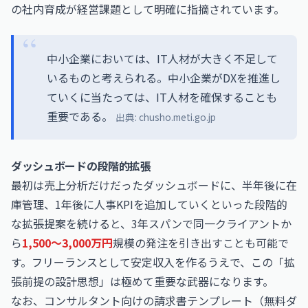
の社内育成が経営課題として明確に指摘されています。
中小企業においては、IT人材が大きく不足して
いるものと考えられる。中小企業がDXを推進し
ていくに当たっては、IT人材を確保することも
重要である。
出典:
chusho.meti.go.jp
ダッシュボードの段階的拡張
最初は売上分析だけだったダッシュボードに、半年後に在
庫管理、1年後に人事KPIを追加していくといった段階的
な拡張提案を続けると、3年スパンで同一クライアントか
ら
1,500〜3,000万円
規模の発注を引き出すことも可能で
す。フリーランスとして安定収入を作るうえで、この「拡
張前提の設計思想」は極めて重要な武器になります。
なお、
コンサルタント向けの請求書テンプレート（無料ダ