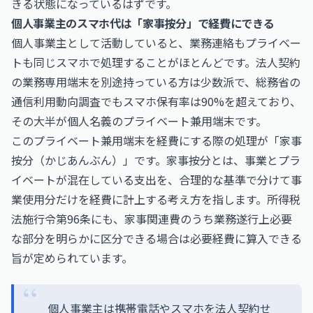
きる状態になっているはずです。
個人事業主のスマホ代は「家事按分」で経費にできる
個人事業主として活動していると、業務連絡もプライベー
トも同じスマホで処理することがほとんどです。法人契約
の業務専用端末を別途持っている方は少数派で、総務省の
通信利用動向調査でもスマホ保有率は90%を超えており、
その大半が個人名義のプライベート兼用端末です。
このプライベート兼用端末を経費にする際の処理が「家事
按分（かじあんぶん）」です。家事按分とは、事業とプラ
イベートが混在している支出を、合理的な基準で分けて事
業使用分だけを経費に計上する考え方を指します。所得税
法施行令第96条にも、家事関連費のうち業務遂行上必要
な部分を明らかに区分できる場合は必要経費に算入できる
旨が定められています。
個人事業主は携帯電話やスマホを法人契約せ