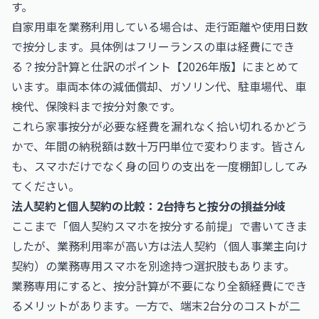
す。
自家用車を業務利用している場合は、走行距離や使用日数
で按分します。具体例は
フリーランスの車は経費にでき
る？按分計算と仕訳のポイント【2026年版】
にまとめて
います。車両本体の減価償却、ガソリン代、駐車場代、車
検代、保険料まで按分対象です。
これら家事按分が必要な経費を漏れなく拾い切れるかどう
かで、年間の納税額は数十万円単位で変わります。皆さん
も、スマホだけでなく身の回りの支出を一度棚卸ししてみ
てください。
法人契約と個人契約の比較：2台持ちと按分の損益分岐
ここまで「個人契約スマホを按分する前提」で書いてきま
したが、業務利用率が高い方は法人契約（個人事業主向け
契約）の業務専用スマホを別途持つ選択肢もあります。
業務専用にすると、按分計算が不要になり全額経費にでき
るメリットがあります。一方で、端末2台分のコストが二