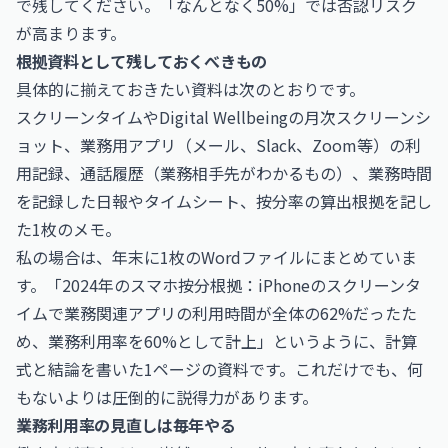
で残してください。「なんとなく50%」では否認リスク
が高まります。
根拠資料として残しておくべきもの
具体的に揃えておきたい資料は次のとおりです。
スクリーンタイムやDigital Wellbeingの月次スクリーンシ
ョット、業務用アプリ（メール、Slack、Zoom等）の利
用記録、通話履歴（業務相手先がわかるもの）、業務時間
を記録した日報やタイムシート、按分率の算出根拠を記し
た1枚のメモ。
私の場合は、年末に1枚のWordファイルにまとめていま
す。「2024年のスマホ按分根拠：iPhoneのスクリーンタ
イムで業務関連アプリの利用時間が全体の62%だったた
め、業務利用率を60%として計上」というように、計算
式と結論を書いた1ページの資料です。これだけでも、何
もないよりは圧倒的に説得力があります。
業務利用率の見直しは毎年やる