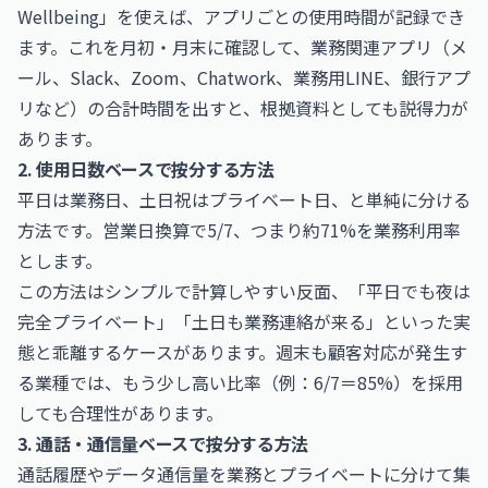
Wellbeing」を使えば、アプリごとの使用時間が記録でき
ます。これを月初・月末に確認して、業務関連アプリ（メ
ール、Slack、Zoom、Chatwork、業務用LINE、銀行アプ
リなど）の合計時間を出すと、根拠資料としても説得力が
あります。
2. 使用日数ベースで按分する方法
平日は業務日、土日祝はプライベート日、と単純に分ける
方法です。営業日換算で5/7、つまり約71%を業務利用率
とします。
この方法はシンプルで計算しやすい反面、「平日でも夜は
完全プライベート」「土日も業務連絡が来る」といった実
態と乖離するケースがあります。週末も顧客対応が発生す
る業種では、もう少し高い比率（例：6/7＝85%）を採用
しても合理性があります。
3. 通話・通信量ベースで按分する方法
通話履歴やデータ通信量を業務とプライベートに分けて集