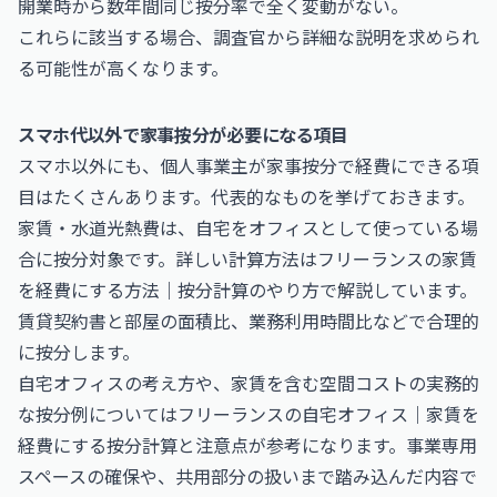
開業時から数年間同じ按分率で全く変動がない。
これらに該当する場合、調査官から詳細な説明を求められ
る可能性が高くなります。
スマホ代以外で家事按分が必要になる項目
スマホ以外にも、個人事業主が家事按分で経費にできる項
目はたくさんあります。代表的なものを挙げておきます。
家賃・水道光熱費は、自宅をオフィスとして使っている場
合に按分対象です。詳しい計算方法は
フリーランスの家賃
を経費にする方法｜按分計算のやり方
で解説しています。
賃貸契約書と部屋の面積比、業務利用時間比などで合理的
に按分します。
自宅オフィスの考え方や、家賃を含む空間コストの実務的
な按分例については
フリーランスの自宅オフィス｜家賃を
経費にする按分計算と注意点
が参考になります。事業専用
スペースの確保や、共用部分の扱いまで踏み込んだ内容で