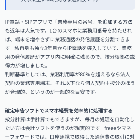
IP電話・SIPアプリで「業務専用の番号」を追加する方法
も近年は人気です。1台のスマホに業務用番号を持たせれ
ば、端末を増やさずに業務通話の発信履歴を分離できま
す。私自身も独立3年目からIP電話を導入していて、業務
用の発信履歴がアプリ内に明確に残るので、按分根拠の説
得力が増しました。
判断基準としては、業務利用率が80%を超えるなら法人
契約の業務専用端末、それ以下なら個人契約＋按分のほう
が合理的、というのが一般的な目安です。
確定申告ソフトでスマホ経費を効率的に処理する
按分計算は手計算でもできますが、毎月の処理を自動化し
たい方は会計ソフトを使うのが現実的です。
freee
や
マネ
ーフォワード
では、口座連携で取得した通信費の取引に対