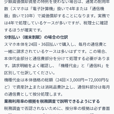
少額減価償却資産の特例を使わない場合は、通常の耐用年
数（スマホは「電子計算機」扱いで4年または「通信機
器」扱いで10年）で減価償却することになります。実務で
は4年で処理しているケースが多いですが、税理士に確認
するほうが確実です。
分割払い（端末割賦）の場合の仕訳
スマホ本体を24回・36回払いで購入し、毎月の通信費と
一緒に請求されているケースは多いはずです。この場合、
本体代金部分と通信費部分を分けて処理する必要がありま
す。請求明細をよく確認し、「機種代金」と「通信料」を
区別して仕訳してください。
機種代金は本体価格の総額（24回×3,000円＝72,000円な
ど）で資産計上または消耗品費計上し、通信料部分は毎月
の通信費として按分処理します。
業務利用率の根拠を税務調査で説明できるようにする
税務調査で否認されないために、按分率の根拠は必ず書面