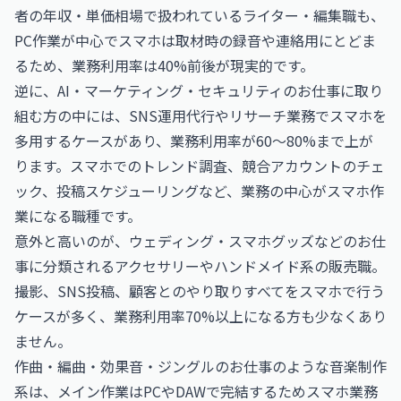
者の年収・単価相場
で扱われているライター・編集職も、
PC作業が中心でスマホは取材時の録音や連絡用にとどま
るため、業務利用率は40%前後が現実的です。
逆に、
AI・マーケティング・セキュリティのお仕事
に取り
組む方の中には、SNS運用代行やリサーチ業務でスマホを
多用するケースがあり、業務利用率が60〜80%まで上が
ります。スマホでのトレンド調査、競合アカウントのチェ
ック、投稿スケジューリングなど、業務の中心がスマホ作
業になる職種です。
意外と高いのが、
ウェディング・スマホグッズなどのお仕
事
に分類されるアクセサリーやハンドメイド系の販売職。
撮影、SNS投稿、顧客とのやり取りすべてをスマホで行う
ケースが多く、業務利用率70%以上になる方も少なくあり
ません。
作曲・編曲・効果音・ジングルのお仕事
のような音楽制作
系は、メイン作業はPCやDAWで完結するためスマホ業務