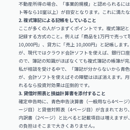
不動産所得の場合、「事業的規模」と認められるには
ト等なら10室以上）が目安となります。これに満た
2. 複式簿記による記帳をしていること
ここが多くの人がつまずくポイントです。複式簿記と
記録する方式のこと。例えば「商品を1万円で売って
10,000円」、貸方に「売上 10,000円」と記帳
が、現代ではクラウド会計ソフトを使えば、銀行口座
ので、簿記の知識がほぼなくても複式簿記の帳簿が完
私が相談を受ける中で、「簿記が分からないから青色
が、会計ソフトを使えばその障壁はほぼ消えます。月額1,
れるなら投資対効果は圧倒的です。
3. 貸借対照表と損益計算書を添付すること
確定申告時に、青色申告決算書（一般用なら4ページ
ージ目）と貸借対照表（4ページ目）が含まれており
内訳書（2ページ）と比べると記載項目は増えますが
の負担はそこまで大きくありません。