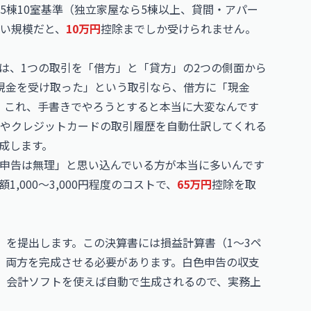
5棟10室基準（独立家屋なら5棟以上、貸間・アパー
ない規模だと、
10万円
控除までしか受けられません。
は、1つの取引を「借方」と「貸方」の2つの側面から
現金を受け取った」という取引なら、借方に「現金
します。これ、手書きでやろうとすると本当に大変なんです
やクレジットカードの取引履歴を自動仕訳してくれる
成します。
申告は無理」と思い込んでいる方が本当に多いんです
000〜3,000円程度のコストで、
65万円
控除を取
）を提出します。この決算書には損益計算書（1〜3ペ
、両方を完成させる必要があります。白色申告の収支
、会計ソフトを使えば自動で生成されるので、実務上