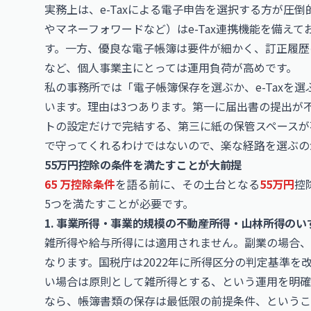
実務上は、e-Taxによる電子申告を選択する方が圧倒
やマネーフォワードなど）はe-Tax連携機能を備え
す。一方、優良な電子帳簿は要件が細かく、訂正履歴
など、個人事業主にとっては運用負荷が高めです。
私の事務所では「電子帳簿保存を選ぶか、e-Taxを選
います。理由は3つあります。第一に届出書の提出が
トの設定だけで完結する、第三に紙の保管スペースが
で守ってくれるわけではないので、楽な経路を選ぶの
55万円控除の条件を満たすことが大前提
65 万控除条件
を語る前に、その土台となる
55万円
控
5つを満たすことが必要です。
1. 事業所得・事業的規模の不動産所得・山林所得の
雑所得や給与所得には適用されません。副業の場合、
なります。国税庁は2022年に所得区分の判定基準を
い場合は原則として雑所得とする、という運用を明確
なら、帳簿書類の保存は最低限の前提条件、というこ