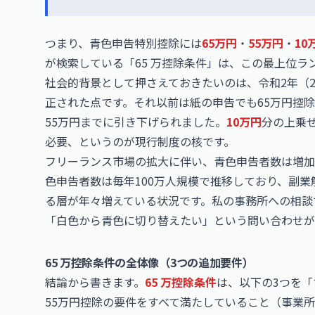
つまり、青色申告特別控除には
65万円
・
55万円
・
10
が検索している「65 万控除条件」は、この最上位
社会的背景として押さえておきたいのは、令和2年（2
正された点です。それ以前は紙の申告でも65万円控
55万円までに引き下げられました。
10万円
分の上乗せ
必要、というのが現行制度の核です。
フリーランス市場の拡大に伴い、青色申告者数は増加
色申告者数は毎年100万人規模で推移しており、副
る層が年々増えている状況です。私の事務所への相談
「白色から青色に切り替えたい」という問い合わせが
65 万控除条件の全体像（3つの追加要件）
結論から書きます。
65 万控除条件
は、以下の3つを「
55万円控除の要件をすべて満たしていること（事業