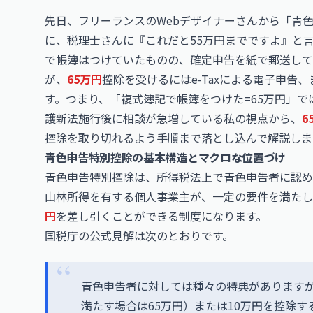
先日、フリーランスのWebデザイナーさんから「青
に、税理士さんに『これだと55万円までですよ』と
で帳簿はつけていたものの、確定申告を紙で郵送して
が、
65万円
控除を受けるにはe-Taxによる電子申告
す。つまり、「複式簿記で帳簿をつけた=65万円」
護新法施行後に相談が急増している私の視点から、
6
控除を取り切れるよう手順まで落とし込んで解説しま
青色申告特別控除の基本構造とマクロな位置づけ
青色申告特別控除は、所得税法上で青色申告者に認め
山林所得を有する個人事業主が、一定の要件を満たし
円
を差し引くことができる制度になります。
国税庁の公式見解は次のとおりです。
青色申告者に対しては種々の特典がありますが
満たす場合は65万円）または10万円を控除