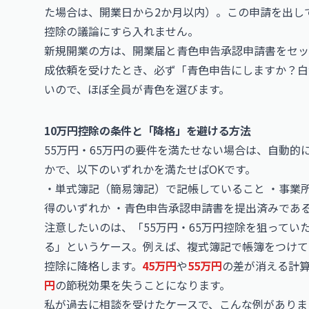
た場合は、開業日から2か月以内）。この申請を出し
控除の議論にすら入れません。
新規開業の方は、開業届と青色申告承認申請書をセッ
成依頼を受けたとき、必ず「青色申告にしますか？白
いので、ほぼ全員が青色を選びます。
10万円控除の条件と「降格」を避ける方法
55万円・65万円の要件を満たせない場合は、自動的
かで、以下のいずれかを満たせばOKです。
・単式簿記（簡易簿記）で記帳していること ・事業
得のいずれか ・青色申告承認申請書を提出済みであ
注意したいのは、「55万円・65万円控除を狙ってい
る」というケース。例えば、複式簿記で帳簿をつけて
控除に降格します。
45万円
や
55万円
の差が消える計算
円
の節税効果を失うことになります。
私が過去に相談を受けたケースで、こんな例がありま