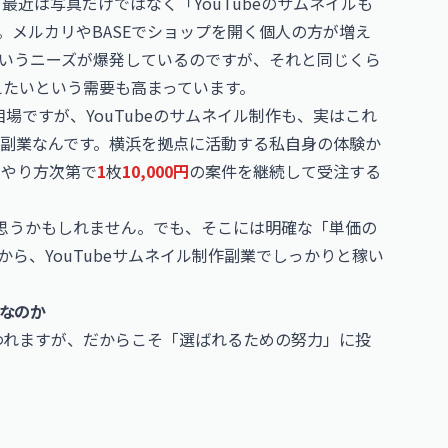
、最近は写真だけではなく「
YouTube
のサムネイルも
。メルカリや
BASE
でショップを開く個人の方が増え
いうニーズが爆発しているのですが、それと同じくら
整えたいという需要も高まっています。
相場ですが、YouTubeのサムネイル制作も、実はこれ
副業なんです。横浜を拠点に活動する私自身の体験か
、やり方次第で
1
枚
10,000円
の案件を継続して受注する
思うかもしれません。でも、そこには明確な「単価の
ら、YouTubeサムネイル制作副業でしっかりと稼い
」なのか
言われますが、だからこそ「選ばれるための努力」に投