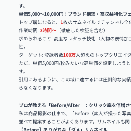
す。
単価5,000〜10,000円：ブランド構築・高収益特化フ
トップ層になると、
1
枚のサムネイルでチャンネル全
作業時間:
3時間〜
（徹底した検証を含む）
求められること: 高度なレタッチ技術（人物の表情
性。
ターゲット: 登録者数
100万
人超えのトップクリエイ
ただ、単価5,000円/枚みたいな高単価を設定しよ
す。
引用にあるように、この域に達するには圧倒的な実績
らなくなります。
プロが教える「Before/After」：クリック率を倍増
私は商品撮影の仕事で、「Before（素人が撮った写
並べて提案することがよくあります。サムネイルも同
【Before】ありがちな「ダメ」サムネイル