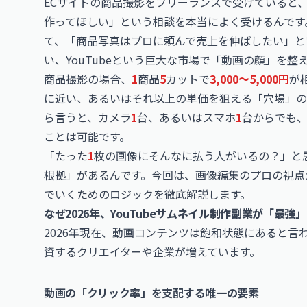
ECサイトの商品撮影をフリーランスで受けていると
作ってほしい」という相談を本当によく受けるんです
て、「商品写真はプロに頼んで売上を伸ばしたい」と
い、YouTubeという巨大な市場で「動画の顔」を
商品撮影の場合、
1
商品
5
カットで
3,000〜5,000円
が
に近い、あるいはそれ以上の単価を狙える「穴場」の
ら言うと、カメラ
1
台、あるいはスマホ
1
台からでも
ことは可能です。
「たった
1
枚の画像にそんなに払う人がいるの？」と
根拠」があるんです。今回は、画像編集のプロの視点か
でいくためのロジックを徹底解説します。
なぜ2026年、YouTubeサムネイル制作副業が「最強
2026年現在、動画コンテンツは飽和状態にあると
資するクリエイターや企業が増えています。
動画の「クリック率」を支配する唯一の要素