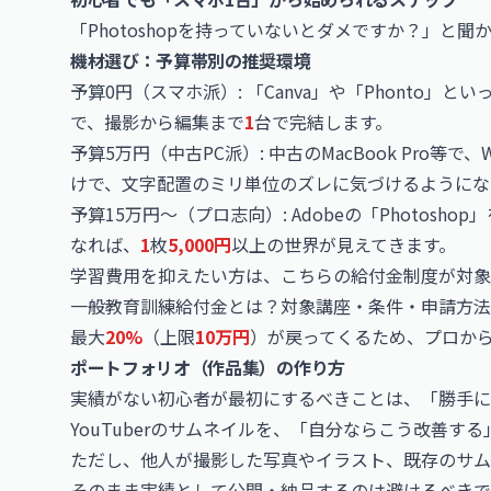
「
Photoshop
を持っていないとダメですか？」と聞
機材選び：予算帯別の推奨環境
予算0円（スマホ派）: 「
Canva
」や「Phonto」と
で、撮影から編集まで
1
台で完結します。
予算5万円（中古PC派）: 中古のMacBook Pro等で
けで、文字配置のミリ単位のズレに気づけるようにな
予算15万円〜（プロ志向）: Adobeの「Photos
なれば、
1
枚
5,000円
以上の世界が見えてきます。
学習費用を抑えたい方は、こちらの給付金制度が対象
一般教育訓練給付金とは？対象講座・条件・申請方法を
最大
20%
（上限
10万円
）が戻ってくるため、プロか
ポートフォリオ（作品集）の作り方
実績がない初心者が最初にするべきことは、「勝手に
YouTuberのサムネイルを、「自分ならこう改善す
ただし、他人が撮影した写真やイラスト、既存のサム
そのまま実績として公開・納品するのは避けるべきで