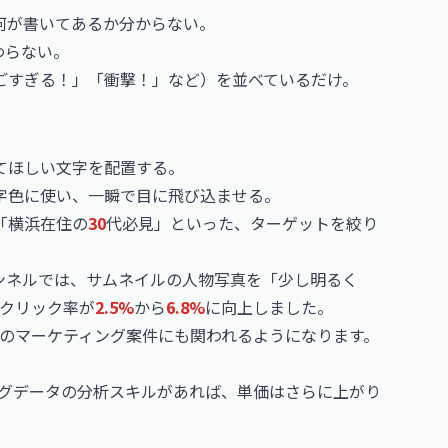
何が書いてあるか分からない。
わらない。
すごすぎる！」「衝撃！」など）を並べているだけ。
てほしい文字を配置する。
文字色に使い、一瞬で目に飛び込ませる。
「横浜在住の
30
代必見」といった、ターゲットを絞り
チャンネルでは、サムネイルの人物写真を「少し明るく
クリック率が
2.5%
から
6.8%
に向上しました。
のマーケティング案件にも関われるようになります。
ングデータの分析スキルがあれば、単価はさらに上がり