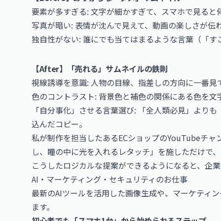
要素が多すぎる: 文字が細かすぎて、スマホで見ると
写真が暗い: 表情が沈んで見えて、動画の楽しさが伝
独自性がない: 誰にでも当てはまるような言葉（「
【After】「売れる」サムネイルの鉄則
視線誘導を意識: 人物の目線、指差しの方向に一番見
色のコントラスト: 背景色と補色の関係にある色を
「自分事化」させる言葉選び: 「全人類必見」よりも
込んだコピー。
私が制作を担当したあるECショップのYouTube
し、瞳の中に光を入れるレタッチ」を施しただけで、
こうしたロジカルな提案ができるようになると、企業
AI・マーケティング・セキュリティのお仕事
最新のAIツールを活用した画像生成や、マーケティ
ます。
初心者でも「スマホ1台」から始められるステップ