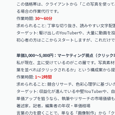
この価格帯は、クライアントから「この写真を使って
る場合の作業代行です。
作業時間:
30〜60分
求められること: 丁寧な切り抜き、読みやすい文字配
ターゲット: 駆け出しのYouTuberや、大量に動画
初心者の方はここからスタートしますが、これだけで
単価3,000〜5,000円：マーケティング視点（クリッ
私が現在、主に受けているのがこの層です。写真素材
葉を並べればクリックされるか」という構成案から提
作業時間:
1〜2時間
求められること: 競合リサーチ、色彩心理学に基づい
ターゲット: 収益化が進んでいる中堅YouTuberや
単価アップを狙うなら、執筆やリサーチの市場価値も
著述家，記者，編集者の年収・単価相場
言葉の力を磨くことで、単なる「画像制作」から「ク