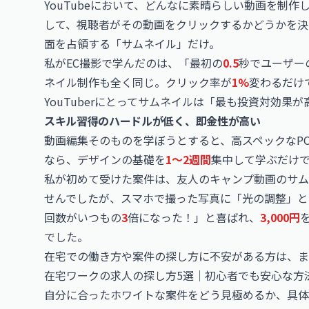
YouTubeにおいて、どんなに素晴らしい動画を制
して、視聴者がその動画をクリックするかどうかを決
面を占領する「サムネイル」だけ。
私がEC撮影で学んだのは、「最初の
0.5
秒でユーザー
ネイル制作も全く同じ。クリック率が
1%
変わるだけ
YouTuberにとってサムネイルは「最も投資対効果
スキル習得のハードルが低く、即金性が高い
動画編集そのものを学ぼうとすると、高スペックなP
なら、デザインの基礎を
1〜2週間
集中して学ぶだけ
私が初めて受けた案件は、友人のキャンプ動画のサム
せんでしたが、スマホで撮った写真に「光の調整」と
回数がいつもの
3
倍になった！」と喜ばれ、
3,000円
でした。
在宅での働き方や案件の探し方に不安がある方は、
在宅ワークの求人の探し方5選｜初心者でも安心な方
自分に合ったホワイトな案件をどう見極めるか、具体