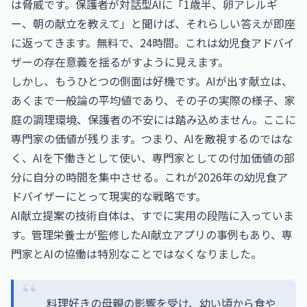
は脅威です。保護者が対話型AIに「1歳半、卵アレルギ
ー、朝の献立を教えて」と聞けば、それらしい答えが即座
に返ってきます。無料で、24時間。これは幼児食アドバイ
ザーの存在意義を揺るがすように見えます。
しかし、もうひとつの側面は好機です。AIが出す献立は、
あくまで一般論の平均値であり、その子の実際の様子、家
庭の調理環境、保護者の不安には踏み込めません。ここに
専門家の価値が残ります。つまり、AIを敵視するのではな
く、AIを下働きとして使い、専門家としての付加価値の部
分に自分の時間を集中させる。これが2026年の幼児食ア
ドバイザーにとって現実的な戦略です。
AI献立提案の技術自体は、すでに実用の段階に入っていま
す。管理栄養士が監修したAI献立アプリの事例もあり、専
門家とAIの協働は特別なことではなくなりました。
料理好きの母親の影響を受け、幼い頃から食や