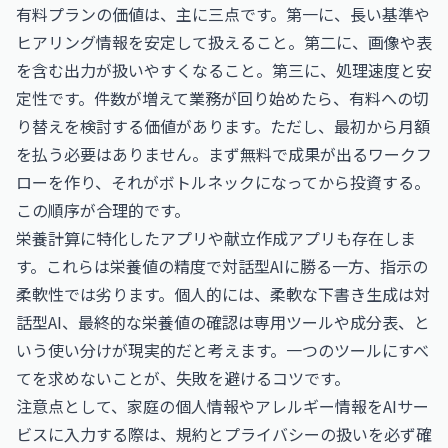
有料プランの価値は、主に三点です。第一に、長い基準や
ヒアリング情報を安定して扱えること。第二に、画像や表
を含む出力が扱いやすくなること。第三に、処理速度と安
定性です。件数が増えて業務が回り始めたら、有料への切
り替えを検討する価値があります。ただし、最初から月額
を払う必要はありません。まず無料で成果が出るワークフ
ローを作り、それがボトルネックになってから投資する。
この順序が合理的です。
栄養計算に特化したアプリや献立作成アプリも存在しま
す。これらは栄養値の精度で対話型AIに勝る一方、指示の
柔軟性では劣ります。個人的には、柔軟な下書き生成は対
話型AI、最終的な栄養値の確認は専用ツールや成分表、と
いう使い分けが現実的だと考えます。一つのツールにすべ
てを求めないことが、失敗を避けるコツです。
注意点として、家庭の個人情報やアレルギー情報をAIサー
ビスに入力する際は、規約とプライバシーの扱いを必ず確