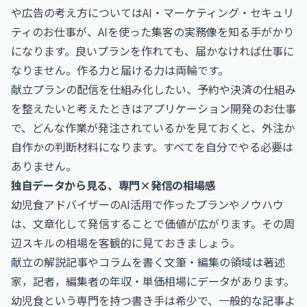
や広告の考え方については
AI・マーケティング・セキュリ
ティのお仕事
が、AIを使った集客の実務像を知る手がかり
になります。良いプランを作れても、届かなければ仕事に
なりません。作る力と届ける力は両輪です。
献立プランの配信を仕組み化したい、予約や決済の仕組み
を整えたいと考えたときは
アプリケーション開発のお仕事
で、どんな作業が発注されているかを見ておくと、外注か
自作かの判断材料になります。すべてを自分でやる必要は
ありません。
独自データから見る、専門×発信の相場感
幼児食アドバイザーのAI活用で作ったプランやノウハウ
は、文章化して発信することで価値が広がります。その周
辺スキルの相場を客観的に見ておきましょう。
献立の解説記事やコラムを書く文筆・編集の領域は
著述
家，記者，編集者の年収・単価相場
にデータがあります。
幼児食という専門を持つ書き手は希少で、一般的な記事よ