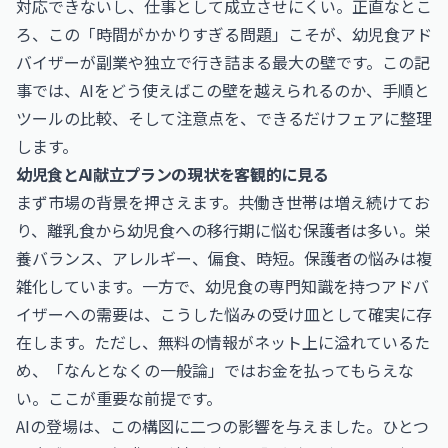
対応できないし、仕事として成立させにくい。正直なとこ
ろ、この「時間がかかりすぎる問題」こそが、幼児食アド
バイザーが副業や独立で行き詰まる最大の壁です。この記
事では、AIをどう使えばこの壁を越えられるのか、手順と
ツールの比較、そして注意点を、できるだけフェアに整理
します。
幼児食とAI献立プランの現状を客観的に見る
まず市場の背景を押さえます。共働き世帯は増え続けてお
り、離乳食から幼児食への移行期に悩む保護者は多い。栄
養バランス、アレルギー、偏食、時短。保護者の悩みは複
雑化しています。一方で、幼児食の専門知識を持つアドバ
イザーへの需要は、こうした悩みの受け皿として確実に存
在します。ただし、無料の情報がネット上に溢れているた
め、「なんとなくの一般論」ではお金を払ってもらえな
い。ここが重要な前提です。
AIの登場は、この構図に二つの影響を与えました。ひとつ