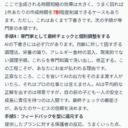
ここで生成される時間短縮の効果は大きく、うまく回れば
1件あたりの作成時間を
7割
程度削減できるケースもあり
ます。ただし、これはあくまで下書きです。次の手順が専
門家の本領です。
手順4：専門家として最終チェックと個別調整をする
AIの下書きには必ず穴があります。月齢に対して固すぎる
調理法、栄養の偏り、アレルギー食材の混入、現実的でな
い調理手順。これらを専門知識で洗い出し、修正する。こ
の工程こそが、あなたにお金が払われる理由です。
正直なところ、ここを省いてAIの出力をそのまま渡す人が
いたら、それはプロの仕事とは言えません。AIは平均的な
正解を出すのは得意ですが、目の前の子ども一人の安全と
成長に責任を持つのは人間です。最終チェックの厳密さ
が、あなたのサービスの信頼を決めます。
手順5：フィードバックを型に還元する
提供したプランに対する保護者の反応、うまくいった点、