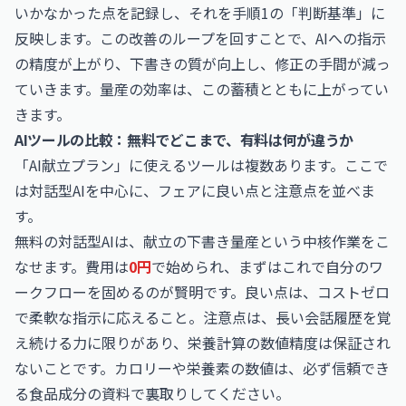
いかなかった点を記録し、それを手順1の「判断基準」に
反映します。この改善のループを回すことで、AIへの指示
の精度が上がり、下書きの質が向上し、修正の手間が減っ
ていきます。量産の効率は、この蓄積とともに上がってい
きます。
AIツールの比較：無料でどこまで、有料は何が違うか
「AI献立プラン」に使えるツールは複数あります。ここで
は対話型AIを中心に、フェアに良い点と注意点を並べま
す。
無料の対話型AIは、献立の下書き量産という中核作業をこ
なせます。費用は
0円
で始められ、まずはこれで自分のワ
ークフローを固めるのが賢明です。良い点は、コストゼロ
で柔軟な指示に応えること。注意点は、長い会話履歴を覚
え続ける力に限りがあり、栄養計算の数値精度は保証され
ないことです。カロリーや栄養素の数値は、必ず信頼でき
る食品成分の資料で裏取りしてください。