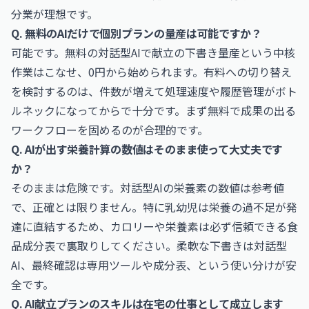
分業が理想です。
Q. 無料のAIだけで個別プランの量産は可能ですか？
可能です。無料の対話型AIで献立の下書き量産という中核
作業はこなせ、0円から始められます。有料への切り替え
を検討するのは、件数が増えて処理速度や履歴管理がボト
ルネックになってからで十分です。まず無料で成果の出る
ワークフローを固めるのが合理的です。
Q. AIが出す栄養計算の数値はそのまま使って大丈夫です
か？
そのままは危険です。対話型AIの栄養素の数値は参考値
で、正確とは限りません。特に乳幼児は栄養の過不足が発
達に直結するため、カロリーや栄養素は必ず信頼できる食
品成分表で裏取りしてください。柔軟な下書きは対話型
AI、最終確認は専用ツールや成分表、という使い分けが安
全です。
Q. AI献立プランのスキルは在宅の仕事として成立します