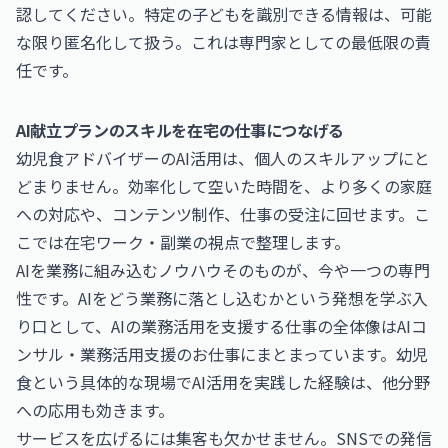
認してください。特定の子どもを識別できる情報は、可能
な限り匿名化して扱う。これは専門家としての最低限の責
任です。
AI献立プランのスキルを在宅の仕事につなげる
幼児食アドバイザーのAI活用は、個人のスキルアップにと
どまりません。効率化して空いた時間を、より多くの家庭
への対応や、コンテンツ制作、仕事の受注に回せます。こ
こでは在宅ワーク・副業の視点で整理します。
AIを業務に組み込むノウハウそのものが、今や一つの専門
性です。AIをどう業務に落とし込むかという発想を学ぶ入
り口として、AIの業務活用を支援する仕事の全体像は
AIコ
ンサル・業務活用支援のお仕事
にまとまっています。幼児
食という具体的な現場でAI活用を実践した経験は、他分野
への応用も効きます。
サービスを広げるには集客も欠かせません。SNSでの発信