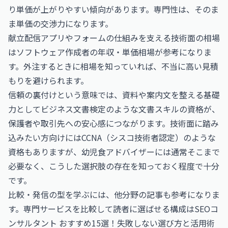
り単価が上がりやすい傾向があります。専門性は、そのま
ま単価の交渉力になります。
献立配信アプリやフォームの仕組みを支える技術面の相場
は
ソフトウェア作成者の年収・単価相場
が参考になりま
す。外注するときに相場を知っていれば、不当に高い見積
もりを避けられます。
信頼の裏付けという意味では、資料や案内文を整える基礎
力として
ビジネス文書検定
のような文書スキルの資格が、
保護者や取引先への安心感につながります。技術面に踏み
込みたい方向けには
CCNA（シスコ技術者認定）
のような
資格もありますが、幼児食アドバイザーには通常そこまで
必要なく、こうした選択肢の存在を知っておく程度で十分
です。
比較・発信の型を学ぶには、他分野の記事も参考になりま
す。専門サービスを比較して読者に選ばせる構成は
SEOコ
ンサルタント おすすめ15選！失敗しない選び方と活用術