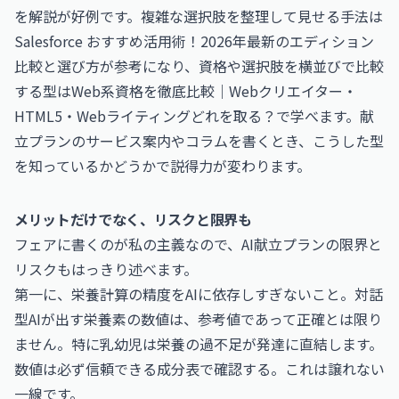
を解説
が好例です。複雑な選択肢を整理して見せる手法は
Salesforce おすすめ活用術！2026年最新のエディション
比較と選び方
が参考になり、資格や選択肢を横並びで比較
する型は
Web系資格を徹底比較｜Webクリエイター・
HTML5・Webライティングどれを取る？
で学べます。献
立プランのサービス案内やコラムを書くとき、こうした型
を知っているかどうかで説得力が変わります。
メリットだけでなく、リスクと限界も
フェアに書くのが私の主義なので、AI献立プランの限界と
リスクもはっきり述べます。
第一に、栄養計算の精度をAIに依存しすぎないこと。対話
型AIが出す栄養素の数値は、参考値であって正確とは限り
ません。特に乳幼児は栄養の過不足が発達に直結します。
数値は必ず信頼できる成分表で確認する。これは譲れない
一線です。