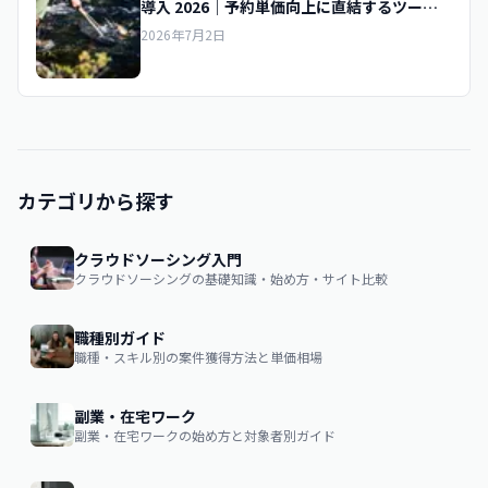
導入 2026｜予約単価向上に直結するツール
の選定基準
2026年7月2日
カテゴリから探す
クラウドソーシング入門
クラウドソーシングの基礎知識・始め方・サイト比較
職種別ガイド
職種・スキル別の案件獲得方法と単価相場
副業・在宅ワーク
副業・在宅ワークの始め方と対象者別ガイド