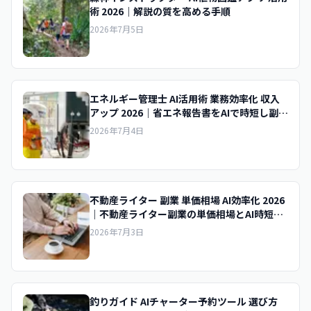
術 2026｜解説の質を高める手順
2026年7月5日
エネルギー管理士 AI活用術 業務効率化 収入
アップ 2026｜省エネ報告書をAIで時短し副業
収入を底上げする実践術
2026年7月4日
不動産ライター 副業 単価相場 AI効率化 2026
｜不動産ライター副業の単価相場とAI時短で
時給を上げるコツ
2026年7月3日
釣りガイド AIチャーター予約ツール 選び方