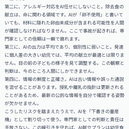
第二に、アレルギー対応をAI任せにしないこと。除去食の
献立は、命に関わる領域です。AIが「卵不使用」と書いて
いても、材料に隠れた卵由来成分が含まれる可能性を人間
が確認しなければなりません。ここで事故が起きれば、専
門家としての信頼は一瞬で崩れます。
第三に、AIの出力は平均であり、個別性に弱いこと。発達
に個人差の大きい幼児では、平均の献立が最適とは限りま
せん。目の前の子どもの様子を見て調整する。この観察と
判断は、今のところ人間にしかできません。
第四に、情報の鮮度と正確さ。AIは古い情報や誤った通説
を混ぜることがあります。授乳や離乳の指針は更新される
ことがあるため、最新の公的な情報を自分で確認する姿勢
が欠かせません。
こうしたリスクを踏まえたうえで、AIを「下書きの量産
機」として割り切って使う。専門家としての判断と責任は
手放さない。この線引きを守れば、AI献立プランは幼児食