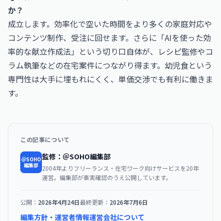
か？
成立します。効率化で空いた時間をより多くの家庭対応や
コンテンツ制作、受注に回せます。さらに「AIを使った効
率的な献立作成法」という切り口自体が、レシピ監修やコ
ラム執筆などの在宅案件につながり得ます。幼児食という
専門性は大手に埋もれにくく、単価交渉でも有利に働きま
す。
この記事について
監修：＠SOHO編集部
＠SOHO
編集部
2004年よりフリーランス・在宅ワーク向けサービスを20年
運営。編集部が事実確認のうえ公開しています。
公開：
2026年4月24日
最終更新：
2026年7月6日
編集方針・運営者情報
運営会社について