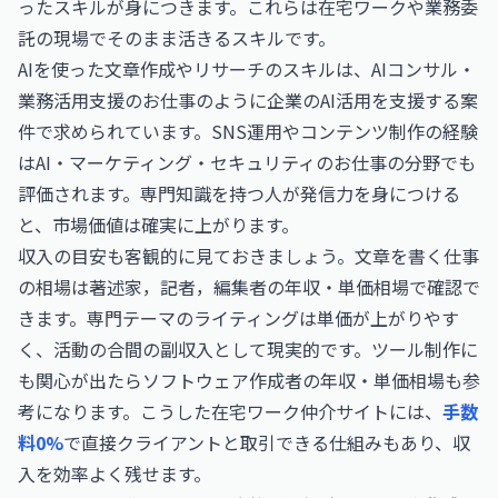
ったスキルが身につきます。これらは在宅ワークや業務委
託の現場でそのまま活きるスキルです。
AIを使った文章作成やリサーチのスキルは、
AIコンサル・
業務活用支援のお仕事
のように企業のAI活用を支援する案
件で求められています。SNS運用やコンテンツ制作の経験
は
AI・マーケティング・セキュリティのお仕事
の分野でも
評価されます。専門知識を持つ人が発信力を身につける
と、市場価値は確実に上がります。
収入の目安も客観的に見ておきましょう。文章を書く仕事
の相場は
著述家，記者，編集者の年収・単価相場
で確認で
きます。専門テーマのライティングは単価が上がりやす
く、活動の合間の副収入として現実的です。ツール制作に
も関心が出たら
ソフトウェア作成者の年収・単価相場
も参
考になります。こうした在宅ワーク仲介サイトには、
手数
料0%
で直接クライアントと取引できる仕組みもあり、収
入を効率よく残せます。