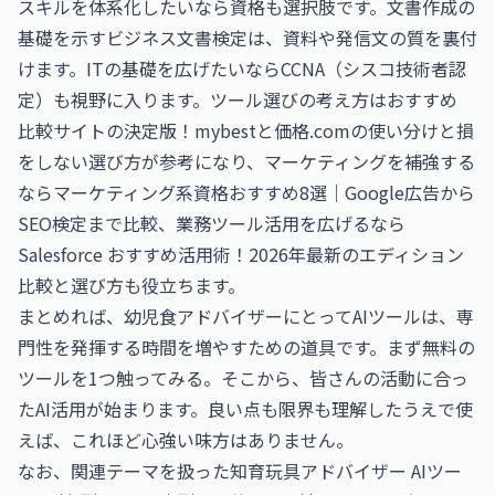
スキルを体系化したいなら資格も選択肢です。文書作成の
基礎を示す
ビジネス文書検定
は、資料や発信文の質を裏付
けます。ITの基礎を広げたいなら
CCNA（シスコ技術者認
定）
も視野に入ります。ツール選びの考え方は
おすすめ
比較サイトの決定版！mybestと価格.comの使い分けと損
をしない選び方
が参考になり、マーケティングを補強する
なら
マーケティング系資格おすすめ8選｜Google広告から
SEO検定まで比較
、業務ツール活用を広げるなら
Salesforce おすすめ活用術！2026年最新のエディション
比較と選び方
も役立ちます。
まとめれば、幼児食アドバイザーにとってAIツールは、専
門性を発揮する時間を増やすための道具です。まず無料の
ツールを1つ触ってみる。そこから、皆さんの活動に合っ
たAI活用が始まります。良い点も限界も理解したうえで使
えば、これほど心強い味方はありません。
なお、関連テーマを扱った
知育玩具アドバイザー AIツー