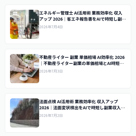
エネルギー管理士 AI活用術 業務効率化 収入
アップ 2026｜省エネ報告書をAIで時短し副業
収入を底上げする実践術
2026年7月4日
不動産ライター 副業 単価相場 AI効率化 2026
｜不動産ライター副業の単価相場とAI時短で
時給を上げるコツ
2026年7月3日
法面点検 AI活用術 業務効率化 収入アップ
2026｜法面変状検出をAIで時短し副業収入を
底上げする実践術
2026年7月2日