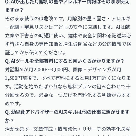
Q. AIが出した月齢別の量やアレルギー情報はそのまま使え
ますか？
そのまま使うのは危険です。月齢別の量・固さ・アレルギ
ー配慮・窒息リスクは子どもの安全に直結します。AIは献
立案や下書きの時短に使い、健康や安全に関わる記述は必
ず皆さん自身の専門知識と厚生労働省などの公的情報で検
証してから伝えてください。
Q. AIツールを全部有料にすると月いくらかかりますか？
対話型AIが月2,000〜3,000円、画像・デザイン系が月
1,500円前後で、すべて有料にすると月1万円近くになりま
す。活動を始めたばかりなら無料プランの組み合わせで十
分回せるので、必要な一つだけを有料化する判断がおすす
めです。
Q. 幼児食アドバイザーのAIスキルは他の仕事に活かせます
か？
活かせます。文章作成・情報発信・リサーチの効率化スキ