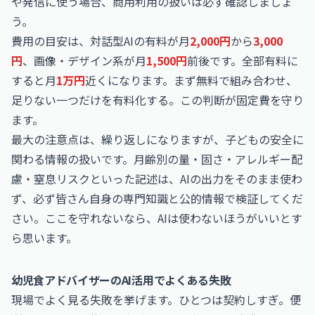
や発信に使う場合、商用利用の扱いは必ず確認しましょ
う。
費用の目安は、対話型AIの有料が月
2,000円
から
3,000
円
、画像・デザイン系が月
1,500円
前後です。全部有料に
すると月
1万円
近くになります。まず無料で組み合わせ、
足りない一つだけを有料化する。この判断が固定費を守り
ます。
最大の注意点は、繰り返しになりますが、子どもの安全に
関わる情報の扱いです。月齢別の量・固さ・アレルギー配
慮・窒息リスクといった記述は、AIの出力をそのまま使わ
ず、必ず皆さん自身の専門知識と公的情報で検証してくだ
さい。ここを守れないなら、AIは使わないほうがいいとす
ら思います。
幼児食アドバイザーのAI活用でよくある失敗
現場でよく見る失敗を挙げます。ひとつは契約しすぎ。便