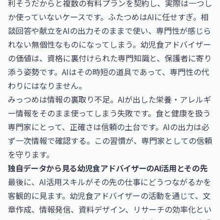
利そうだからと複数の有料プランを契約し、実際は一つし
か使っていないケースです。ふたつめはAIに任せすぎ。相
談回答や献立をAIの出力そのままで使い、専門性が感じら
れない無個性なものになってしまう。幼児食アドバイザー
の価値は、資格に裏付けられた専門知識と、保護者に寄り
添う姿勢です。AIはその時短の道具であって、専門性の代
わりにはなりません。
みっつめは情報の裏取り不足。AIが出した栄養・アレルギ
ー情報をそのまま使ってしまう失敗です。食と健康を扱う
専門家にとって、正確さは信頼の土台です。AIの出力は必
ず一次情報で確認する。この習慣が、専門家としての信頼
を守ります。
独自データから見る幼児食アドバイザーのAI活用とその先
最後に、AI活用スキルがその先の仕事にどうつながるかを
客観的に見ます。幼児食アドバイザーの活動を通じて、文
章作成、情報発信、資料デザイン、リサーチの効率化とい