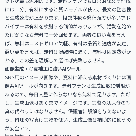
ットが最も汎用的です。無料プランでも日常的な文章作成
には十分。有料にすると賢いモデルが使え、長文の整合性
と生成速度が上がります。相談件数や発信頻度が多いアド
バイザーは有料を検討する価値がありますが、活動を始め
たばかりなら無料で十分回せます。両者の良い点を言え
ば、無料はコストゼロで気軽、有料は品質と速度が安定。
悪い点を言えば、無料は混雑時に遅く、有料は固定費がか
かる。この差を理解して選べば失敗しません。
画像生成・写真補正に強いAIツール
SNS用のイメージ画像や、資料に添える素材づくりには画
像系AIツールが向きます。無料プランは生成回数に制限が
あるので、毎日大量に作らないなら無料で足ります。ただ
し、生成画像はあくまでイメージです。実際の幼児食の写
真の代わりにはなりません。保護者に誤解を与えないよ
う、料理の写真は実物を使い、生成画像は補助的に使うの
が安全です。