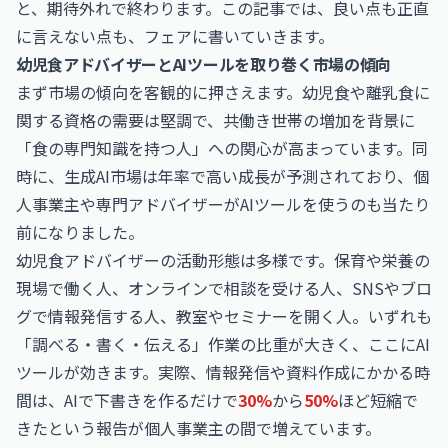
と、期待外れで終わります。この記事では、良い点も正直
に言えない点も、フェアに書いていきます。
幼児食アドバイザーとAIツールを取り巻く市場の傾向
まず市場の傾向を客観的に押さえます。幼児食や離乳食に
関する資格の需要は堅調で、共働き世帯の増加を背景に
「食の専門知識を持つ人」への関心が高まっています。同
時に、生成AI市場は年率で高い成長が予測されており、個
人事業主や専門アドバイザーがAIツールを使うのも当たり
前になりました。
幼児食アドバイザーの活動形態は多様です。保育や栄養の
現場で働く人、オンラインで相談を受ける人、SNSやブロ
グで情報発信する人、教室やセミナーを開く人。いずれも
「調べる・書く・伝える」作業の比重が大きく、ここにAI
ツールが効きます。実際、情報発信や資料作成にかかる時
間は、AIで下書きを作るだけで
30%
から
50%
ほど短縮で
きたという報告が個人事業主の間で増えています。