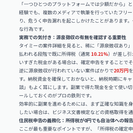
「一つひとつのプラットフォームでは少額だから」と
経験でも、複数のメディアで執筆を行っていたフリー
り、危うく申告漏れを起こしかけたことがあります。
な行為です。
実務での気付き：源泉徴収の有無を確認する重要性
タイミーの案件詳細を見ると、稀に「源泉徴収あり」
払われる段階で既に所得税（通常
10.21%
）が差し引
いすぎた税金がある場合は、確定申告をすることでそ
逆に源泉徴収が行われていない案件ばかりで
20万円
す。納税資金を確保しておかないと、納税時期にキャ
談」もよく耳にします。副業で得た現金を全て使い切
ールしておくのがプロの鉄則です。
効率的に副業を進めるためには、まず正確な知識を身
したい場合は、
ビジネス文書検定
などの資格取得を通
住民税申告の義務化：所得税が0円でも自治体への報
ここが最も重要なポイントですが、「所得税の確定申