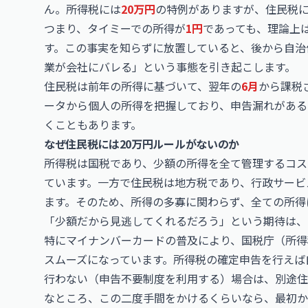
ん。所得税には
20万円
の特例がありますが、住民税
つまり、タイミーでの所得が
1円
であっても、理論上
す。この事実を知らずに放置していると、後から自治
業が会社にバレる」という事態を引き起こします。
住民税は前年の所得に基づいて、翌年の
6月
から課税
ータから個人の所得を把握しており、申告漏れがある
くこともあります。
なぜ住民税には20万円ルールがないのか
所得税は国税であり、少額の所得を全て管理するコス
ています。一方で住民税は地方税であり、行政サービ
ます。そのため、所得の多寡に関わらず、全ての所得
「少額だから見逃してくれるだろう」という期待は、
特にマイナンバーカードの普及により、国税庁（所得
スムーズになっています。所得税の確定申告を行えば
行わない（申告不要制度を利用する）場合は、別途住
なところ、この二度手間をかけるくらいなら、最初か