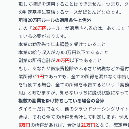
離して控除を適用することはできません。つまり、タ
の判定基準に直結するケースがほとんどなのです。
所得20万円ルールの適用条件と例外
この「
20万円
ルール」が適用されるのは、あくまで
ている必要があります。
本業の勤務先で年末調整を受けていること
本業の給与収入が2,000万円以下であること
副業の所得合計が
20万円
以下であること
もし、あなたが医療費控除やふるさと納税などの還付
業所得が
1円
であっても、全ての所得を漏れなく申告
を行使する場合、全ての所得を報告するという「義務
用」と呼びますが、知らないうちに脱税状態になって
複数の副業を掛け持ちしている場合の合算
タイミーだけでなく、他のクラウドソーシングサイト
合は、それら全ての所得を合計して判定します。例え
6万円
の所得があれば、合計は
21万円
となり、確定申