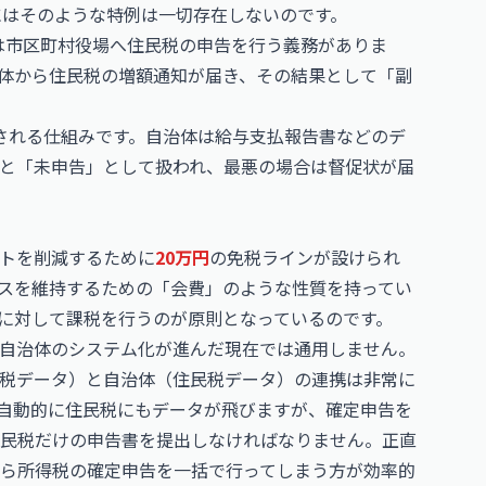
にはそのような特例は一切存在しないのです。
は市区町村役場へ住民税の申告を行う義務がありま
体から住民税の増額通知が届き、その結果として「副
される仕組みです。自治体は給与支払報告書などのデ
と「未申告」として扱われ、最悪の場合は督促状が届
トを削減するために
20万円
の免税ラインが設けられ
スを維持するための「会費」のような性質を持ってい
に対して課税を行うのが原則となっているのです。
自治体のシステム化が進んだ現在では通用しません。
税データ）と自治体（住民税データ）の連携は非常に
自動的に住民税にもデータが飛びますが、確定申告を
民税だけの申告書を提出しなければなりません。正直
ら所得税の確定申告を一括で行ってしまう方が効率的