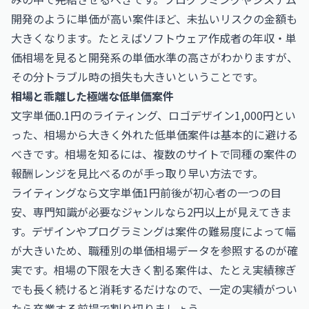
開発のように単価が高い案件ほど、未払いリスクの金額も
大きくなります。たとえば
ソフトウェア作成者の年収・単
価相場
を見ると開発系の単価水準の高さがわかりますが、
その分トラブル時の損失も大きいということです。
相場と乖離した極端な低単価案件
文字単価0.1円のライティング、ロゴデザイン1,000円とい
った、相場から大きく外れた低単価案件は基本的に避ける
べきです。相場を知るには、複数のサイトで同種の案件の
報酬レンジを見比べるのが手っ取り早い方法です。
ライティングなら文字単価1円前後が初心者の一つの目
安、専門知識が必要なジャンルなら2円以上が見えてきま
す。デザインやプログラミングは案件の難易度によって幅
が大きいため、職種別の単価相場データを参照するのが確
実です。相場の下限を大きく割る案件は、たとえ実績稼ぎ
でも長く続けると消耗するだけなので、一定の実績がつい
たら卒業する前提で割り切りましょう。