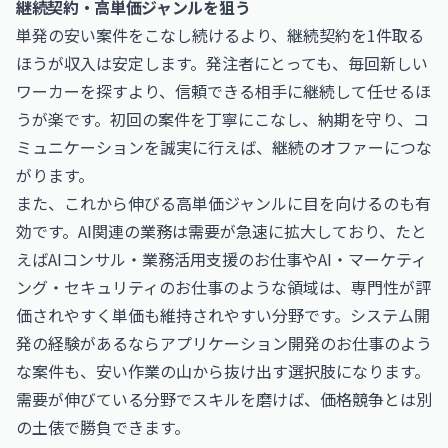
継続契約・高単価ジャンルを狙う
単発の安い案件をこなし続けるより、継続契約を1件取る
ほうが収入は安定します。発注者にとっても、毎回新しい
ワーカーを探すより、信頼できる相手に継続して任せるほ
うが楽です。初回の案件を丁寧にこなし、納期を守り、コ
ミュニケーションを誠実に行えば、継続のオファーにつな
がります。
また、これから伸びる高単価ジャンルに目を向けるのも有
効です。AI関連の業務は需要が急速に拡大しており、たと
えば
AIコンサル・業務活用支援のお仕事
や
AI・マーケティ
ング・セキュリティのお仕事
のような領域は、専門性が評
価されやすく単価も維持されやすい分野です。システム開
発の経験があるなら
アプリケーション開発のお仕事
のよう
な案件も、安い作業の山から抜け出す選択肢になります。
需要が伸びている分野でスキルを磨けば、価格競争とは別
の土俵で勝負できます。