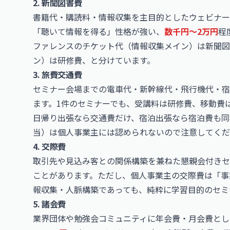
2. 新聞図書費
書籍代・購読料・情報収集を主目的としたウェビナー
「聴いて情報を得る」性格が強い、
数千円〜2万円
程
ファレンスのチケット代（情報収集メイン）は新聞
ン）は研修費、と分けています。
3. 旅費交通費
セミナー会場までの電車代・新幹線代・飛行機代・宿
ます。1件のセミナーでも、受講料は研修費、移動費
日帰り出張なら交通費だけ、宿泊出張なら宿泊費も同
当）は個人事業主には認められないので注意してくだ
4. 交際費
取引先や見込み客との関係構築を兼ねた懇親会付きセ
ことがあります。ただし、個人事業主の交際費は「事
報収集・人脈構築であっても、純粋に学習目的のセミ
5. 諸会費
業界団体や勉強会コミュニティに年会費・月会費とし