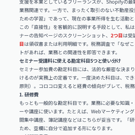
支援を本業としているフリーランスが、Shopify
業務関連です。一方で、まったく取引のない不動産投
ための学習」であって、現在の事業所得を生む活動と
この「直接性」を客観的に説明する手段として、私は
ナーの告知ページのスクリーンショット、
2つ目
は受
目
は領収書または利用明細です。税務調査で「なぜこ
トがあれば、業務との関連性を即答できます。
セミナー受講料に使える勘定科目5つと使い分け
セミナー参加費の勘定科目には、法的な厳密な決まり
けるのが実務上の定番です。一度決めた科目は、でき
原則）。コロコロ変えると経費の傾向がブレて、税務
1. 研修費
もっとも一般的な勘定科目です。業務に必要な知識・
ーや講座に使います。たとえば、Webマーケティング
間集中講座、簿記講座などはこちらが妥当です。「研
ため、空欄に自分で追加する形になります。