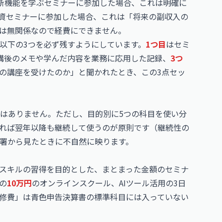
の最新機能を学ぶセミナーに参加した場合、これは明確に
資セミナーに参加した場合、これは「将来の副収入の
は無関係なので経費にできません。
以下の3つを必ず残すようにしています。
1つ目
はセミ
講後のメモや学んだ内容を業務に応用した記録、
3つ
の講座を受けたのか」と聞かれたとき、この3点セッ
はありません。ただし、目的別に5つの科目を使い分
れば翌年以降も継続して使うのが原則です（継続性の
署から見たときに不自然に映ります。
スキルの習得を目的とした、まとまった金額のセミナ
の
10万円
のオンラインスクール、AIツール活用の3日
修費」は青色申告決算書の標準科目には入っていない