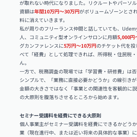
が取れない時代になりました。リクルートやパーソル
資額は
年間10万円〜30万円
がボリュームゾーンとさ
料に消えていきます。
私が周りのフリーランス仲間と話していても、Udem
人、コミュニティ型オンラインサロンに月額
5,000円
グカンファレンスに
5万円〜10万円
のチケット代を投
べて「経費」として処理できれば、所得税・住民税・
ん。
一方で、税務調査の現場では「学習費・研修費」は否
シンプルで、「業務に直接必要かどうか」の線引きが
金額の大きさではなく「事業との関連性を客観的に説
の大原則を腹落ちさせるところから始めます。
セミナー受講料を経費にできる大原則
個人事業主がセミナー受講料を経費にできるかどうか
業（現在進行中、または近い将来の具体的な事業）に