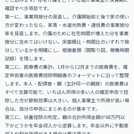
確認すべき項目です。
第一に、事業用按分の見直し。介護開始前と後で家の使い
方が変わったなら、家賃・水道光熱費・通信費の事業按分
率を見直します。介護のために在宅時間が増えた分を事業
按分に含めてはいけない。床面積比・時間比のいずれで按
分しているかを明確にし、根拠書類（間取り図、稼働時間
記録）を残します。
第二に、医療費の集計。1月から12月までの医療費を、確
定申告書の医療費控除明細書のフォーマットに沿って整理
します。本人・配偶者・親（生計同一の親族）の医療費は
すべて合算可能で、いちばん所得の多い人の確定申告で控
除した方が節税効果は大きい。個人事業主で所得が高い場
合は、自分の申告にまとめるのが基本です。
第三に、扶養控除の判定。親の合計所得金額が48万円以
下かどうかを年金収入から逆算します。年金以外に不動産
収入や配当所得がある場合は要注意です。