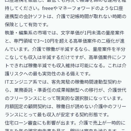
持してください。
freee
や
マネーフォワード
のような口座
連携型の会計ソフトは、介護で記帳時間が取れない時期の
保険として有効です。
執筆・編集系の市場では、文字単価が1円未満の量産案件
と、専門領域で3〜10円を超える高単価案件の二極化が進
んでいます。介護で稼働が半減するなら、量産案件を半分
こなしても収入は半減するだけですが、高単価案件にシフ
トできれば稼働半減でも収入維持は可能になる。これは介
護リスクへの最も実効性のある備えです。
ITエンジニア系では、客先常駐の稼働時間連動型契約か
ら、業務委託・準委任の成果報酬型への移行が、介護世代
のフリーランスにとって現実的な選択肢になっています。
月額固定の顧問契約は、稼働日が読めない介護中のフリー
ランスにとって最も収入が安定する契約形態です。
住宅ローン審査にも影響が出ます。介護で売上が一時的に
落ちた年の確定申告書を見て、銀行は審査を渋ります。こ