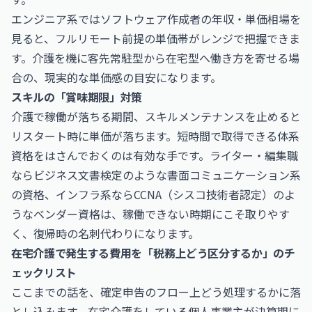
エンジニア系では
ソフトウェア作成者の年収・単価相場
を
見ると、フルリモート前提の単価帯がレンジで把握できま
す。介護を機に客先常駐型から在宅型へ働き方を寄せる場
合の、現実的な単価感の目安になります。
スキルの「賞味期限」対策
介護で稼働が落ちる期間、スキルメンテナンスを止めると
リスタート時に単価が落ちます。短時間で取得できる体系
資格をはさんでおくのは有効な手です。ライター・編集職
なら
ビジネス文書検定
のような書面コミュニケーション系
の資格、インフラ系なら
CCNA（シスコ技術者認定）
のよ
うなベンダー資格は、稼働できない時期にこそ取りやす
く、復帰時の名刺代わりになります。
在宅介護で発生する費用を「税務上どう区分するか」のチ
ェックリスト
ここまでの話を、確定申告のフロー上どう処理するかに落
とし込みます。在宅介護をしている個人事業主が決算期に