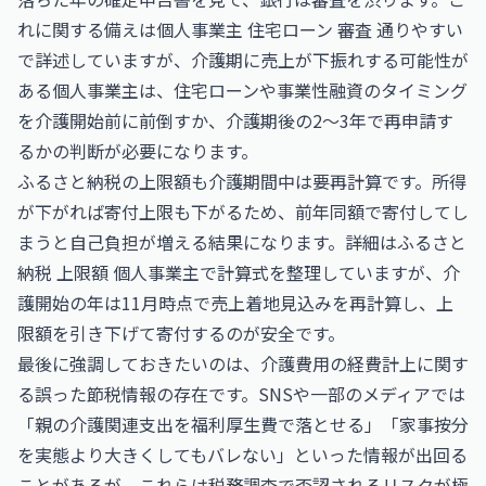
れに関する備えは
個人事業主 住宅ローン 審査 通りやすい
で詳述していますが、介護期に売上が下振れする可能性が
ある個人事業主は、住宅ローンや事業性融資のタイミング
を介護開始前に前倒すか、介護期後の2〜3年で再申請す
るかの判断が必要になります。
ふるさと納税の上限額も介護期間中は要再計算です。所得
が下がれば寄付上限も下がるため、前年同額で寄付してし
まうと自己負担が増える結果になります。詳細は
ふるさと
納税 上限額 個人事業主
で計算式を整理していますが、介
護開始の年は11月時点で売上着地見込みを再計算し、上
限額を引き下げて寄付するのが安全です。
最後に強調しておきたいのは、介護費用の経費計上に関す
る誤った節税情報の存在です。SNSや一部のメディアでは
「親の介護関連支出を福利厚生費で落とせる」「家事按分
を実態より大きくしてもバレない」といった情報が出回る
ことがあるが、これらは税務調査で否認されるリスクが極