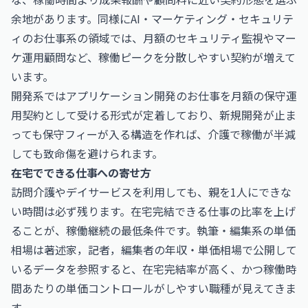
余地があります。同様に
AI・マーケティング・セキュリテ
ィのお仕事
系の領域では、月額のセキュリティ監視やマー
ケ運用顧問など、稼働ピークを分散しやすい契約が増えて
います。
開発系では
アプリケーション開発のお仕事
を月額の保守運
用契約として受ける形式が定着しており、新規開発が止ま
っても保守フィーが入る構造を作れば、介護で稼働が半減
しても致命傷を避けられます。
在宅でできる仕事への寄せ方
訪問介護やデイサービスを利用しても、親を1人にできな
い時間は必ず残ります。在宅完結できる仕事の比率を上げ
ることが、稼働継続の最低条件です。執筆・編集系の単価
相場は
著述家，記者，編集者の年収・単価相場
で公開して
いるデータを参照すると、在宅完結率が高く、かつ稼働時
間あたりの単価コントロールがしやすい職種が見えてきま
す。