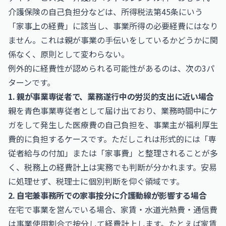
介護保険の自己負担分などは、所得税法第45条にいう
「家事上の経費」に該当し、事業所得の必要経費にはなり
ません。これは親が事業の手伝いをしているかどうかに関
係なく、原則として変わらない。
例外的に経費性が認められる可能性があるのは、次の3パ
ターンです。
1. 親が事業専従者で、業務遂行中の労災的支出に近い場合
親を青色事業専従者として届け出ており、業務時間中にケ
ガをして発生した医療費の自己負担を、事業主が福利厚生
費的に負担するケースです。ただしこれは形式的には「専
従者給与の付加」または「家事費」と整理されることが多
く、税務上の経費計上は実務でも判断が分かれます。安易
に処理せず、税理士に個別判断を仰ぐ領域です。
2. 自宅兼事務所での家事按分に介護動線が影響する場合
在宅で事業を営んでいる場合、家賃・水道光熱費・通信費
は事業使用割合で按分して経費計上します。たとえば家賃