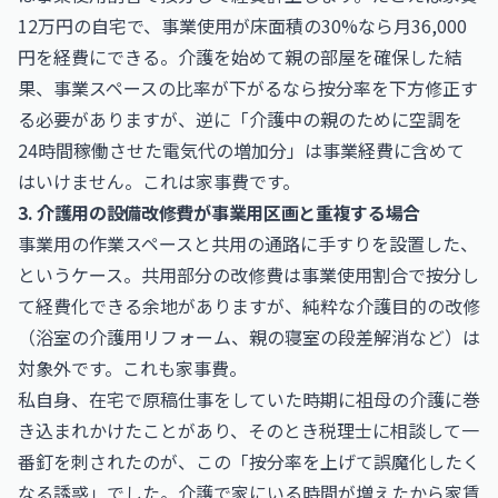
12万円の自宅で、事業使用が床面積の30%なら月36,000
円を経費にできる。介護を始めて親の部屋を確保した結
果、事業スペースの比率が下がるなら按分率を下方修正す
る必要がありますが、逆に「介護中の親のために空調を
24時間稼働させた電気代の増加分」は事業経費に含めて
はいけません。これは家事費です。
3. 介護用の設備改修費が事業用区画と重複する場合
事業用の作業スペースと共用の通路に手すりを設置した、
というケース。共用部分の改修費は事業使用割合で按分し
て経費化できる余地がありますが、純粋な介護目的の改修
（浴室の介護用リフォーム、親の寝室の段差解消など）は
対象外です。これも家事費。
私自身、在宅で原稿仕事をしていた時期に祖母の介護に巻
き込まれかけたことがあり、そのとき税理士に相談して一
番釘を刺されたのが、この「按分率を上げて誤魔化したく
なる誘惑」でした。介護で家にいる時間が増えたから家賃