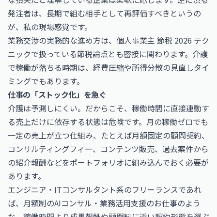
発注者は、長期で組む相手として再評価すべきというの
が、私の現場感覚です。
業務交渉の実務的な進め方は、
個人事業主 節税 2026 テク
ニック
で扱っている節税論点とも密接に関わります。介護
で稼働が落ちる時期は、経費圧縮や所得分散の見直しタイ
ミングでもあります。
仕事の「ストック化」を急ぐ
介護は予測しにくい。だからこそ、稼働時間に直接連動す
る売上だけに依存する状態は危険です。月の稼働ゼロでも
一定の売上が立つ仕組み、たとえば月額固定の顧問契約、
コンサルティングフィー、コンテンツ販売、過去案件から
の紹介報酬などをポートフォリオに組み込んでおく必要が
あります。
エンジニア・ITコンサルタント系のフリーランスであれ
ば、月額制の
AIコンサル・業務活用支援のお仕事
のよう
な、稼働時間より成果報酬や顧問料に近い契約形態を選ぶ