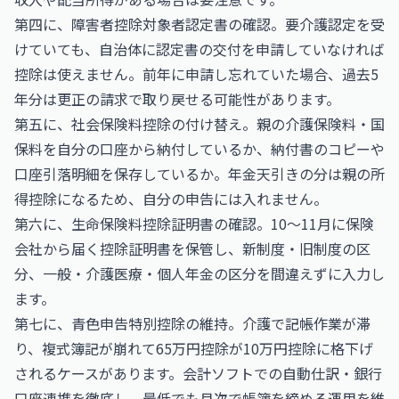
第四に、障害者控除対象者認定書の確認。要介護認定を受
けていても、自治体に認定書の交付を申請していなければ
控除は使えません。前年に申請し忘れていた場合、過去5
年分は更正の請求で取り戻せる可能性があります。
第五に、社会保険料控除の付け替え。親の介護保険料・国
保料を自分の口座から納付しているか、納付書のコピーや
口座引落明細を保存しているか。年金天引きの分は親の所
得控除になるため、自分の申告には入れません。
第六に、生命保険料控除証明書の確認。10〜11月に保険
会社から届く控除証明書を保管し、新制度・旧制度の区
分、一般・介護医療・個人年金の区分を間違えずに入力し
ます。
第七に、青色申告特別控除の維持。介護で記帳作業が滞
り、複式簿記が崩れて65万円控除が10万円控除に格下げ
されるケースがあります。会計ソフトでの自動仕訳・銀行
口座連携を徹底し、最低でも月次で帳簿を締める運用を維