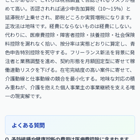
めて高い。否認されれば過少申告加算税（10〜15%）と
延滞税が上乗せされ、節税どころか実質増税になります。
正攻法は地味です。経費にならないものは経費にしない。
代わりに、医療費控除・障害者控除・扶養控除・社会保険
料控除を漏れなく拾い、按分率は実態どおりに算定し、青
色申告特別控除を死守する。フリーランス新法を背景に発
注者と業務調整を進め、契約形態を月額固定型に寄せて稼
働連動リスクを下げる。在宅完結度の高い案件に寄せて、
介護動線と仕事動線の競合を最小化する。地味な対応の積
み重ねが、介護を抱えた個人事業主の事業継続を支える唯
一の現実解です。
よくある質問
Q. 予防接種や健康診断の費用は医療費控除に含まれます