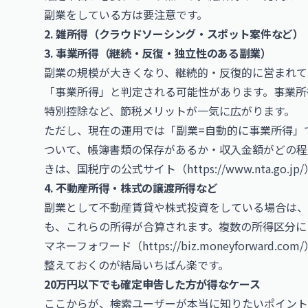
副業をしている方は要注意です。
2. 雑所得（クラウドソーシング・スポット案件など）
3. 事業所得（継続・反復・独立性のある副業）
副業の規模が大きくなり、継続的・反復的に営まれて
「事業所得」と判定される可能性があります。事業所
特別控除など、節税メリットが一気に広がります。
ただし、現在の運用では「副業=自動的に事業所得」
ついて、帳簿書類の保存があるか・収入金額がどの程
きは、国税庁の公式サイト（
https://www.nta.go.jp/
4. 不動産所得・株式の譲渡所得など
副業として不動産賃貸や株式投資をしている場合は、
も、これらの所得が合算されます。複数の所得区分にま
マネーフォワード（
https://biz.moneyforward.com/
整えておくのが結局いちばん楽です。
20万円以下でも確定申告した方が得なケース
ここからが、検索ユーザーが本当に知りたいポイント