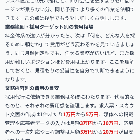
ンスへ直接この形で頼むと、仲介会社を通すよりも中間マ
ージンが乗らない分、同じ予算でより多くの作業を依頼で
きます。この点は後半でもう少し詳しくお話しします。
業務範囲・採用ターゲット別の費用相場
料金体系の違いが分かったら、次は「何を、どんな人を採
るために頼むか」で費用がどう変わるかを見ていきましょ
う。同じ月額固定型でも、任せる業務が広いほど、また採
用が難しいポジションほど費用は上がります。ここを理解
しておくと、見積もりの妥当性を自分で判断できるように
なります。
業務内容別の費用の目安
採用代行に依頼できる業務は多岐にわたります。代表的な
ものと、それぞれの費用感を整理します。求人票・スカウ
ト文面の作成は1件あたり
1万円
から
5万円
、媒体への掲載
管理や応募者データの入力は月額
3万円
から
10万円
、応募
者への一次対応や日程調整は月額
5万円
から
20万円
が目安