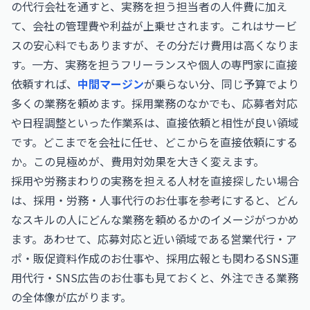
の代行会社を通すと、実務を担う担当者の人件費に加え
て、会社の管理費や利益が上乗せされます。これはサービ
スの安心料でもありますが、その分だけ費用は高くなりま
す。一方、実務を担うフリーランスや個人の専門家に直接
依頼すれば、
中間マージン
が乗らない分、同じ予算でより
多くの業務を頼めます。採用業務のなかでも、応募者対応
や日程調整といった作業系は、直接依頼と相性が良い領域
です。どこまでを会社に任せ、どこからを直接依頼にする
か。この見極めが、費用対効果を大きく変えます。
採用や労務まわりの実務を担える人材を直接探したい場合
は、
採用・労務・人事代行のお仕事
を参考にすると、どん
なスキルの人にどんな業務を頼めるかのイメージがつかめ
ます。あわせて、応募対応と近い領域である
営業代行・ア
ポ・販促資料作成のお仕事
や、採用広報とも関わる
SNS運
用代行・SNS広告のお仕事
も見ておくと、外注できる業務
の全体像が広がります。