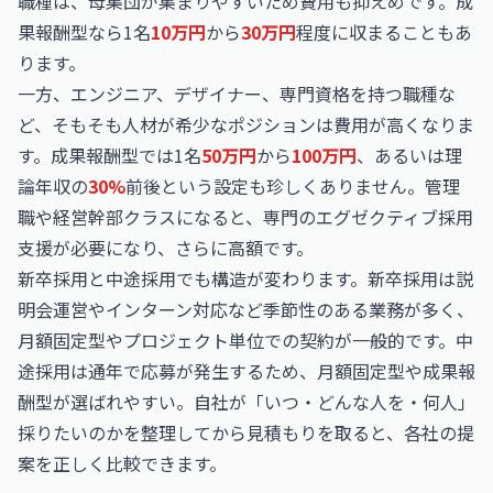
職種は、母集団が集まりやすいため費用も抑えめです。成
果報酬型なら1名
10万円
から
30万円
程度に収まることもあ
ります。
一方、エンジニア、デザイナー、専門資格を持つ職種な
ど、そもそも人材が希少なポジションは費用が高くなりま
す。成果報酬型では1名
50万円
から
100万円
、あるいは理
論年収の
30%
前後という設定も珍しくありません。管理
職や経営幹部クラスになると、専門のエグゼクティブ採用
支援が必要になり、さらに高額です。
新卒採用と中途採用でも構造が変わります。新卒採用は説
明会運営やインターン対応など季節性のある業務が多く、
月額固定型やプロジェクト単位での契約が一般的です。中
途採用は通年で応募が発生するため、月額固定型や成果報
酬型が選ばれやすい。自社が「いつ・どんな人を・何人」
採りたいのかを整理してから見積もりを取ると、各社の提
案を正しく比較できます。