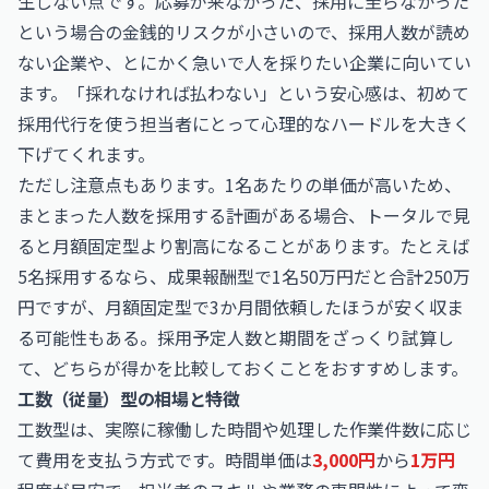
生しない点です。応募が来なかった、採用に至らなかった
という場合の金銭的リスクが小さいので、採用人数が読め
ない企業や、とにかく急いで人を採りたい企業に向いてい
ます。「採れなければ払わない」という安心感は、初めて
採用代行を使う担当者にとって心理的なハードルを大きく
下げてくれます。
ただし注意点もあります。1名あたりの単価が高いため、
まとまった人数を採用する計画がある場合、トータルで見
ると月額固定型より割高になることがあります。たとえば
5名採用するなら、成果報酬型で1名50万円だと合計250万
円ですが、月額固定型で3か月間依頼したほうが安く収ま
る可能性もある。採用予定人数と期間をざっくり試算し
て、どちらが得かを比較しておくことをおすすめします。
工数（従量）型の相場と特徴
工数型は、実際に稼働した時間や処理した作業件数に応じ
て費用を支払う方式です。時間単価は
3,000円
から
1万円