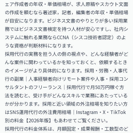
ェア作成者の年収・単価相場
が、求人原稿やスカウト文面
の作成を頼むなら
著述家，記者，編集者の年収・単価相場
が目安になります。ビジネス文書のやりとりが多い採用業
務では
ビジネス文書検定
を持つ人材が安心ですし、社内シ
ステムに触れる業務なら
CCNA（シスコ技術者認定）
のよ
うな資格が判断材料になります。
採用代行の実務を担う人の側の視点や、どんな経験者がど
んな案件に関わっているかを知っておくと、依頼するとき
のイメージがより具体的になります。
採用・労務・人事代
行の副業｜人事経験者向けリモート案件
や
人事・採用コン
サルタントのフリーランス｜採用代行で月50万円稼ぐ方
法
を読むと、受け手がどんなスキルで業務にあたっている
かが分かります。採用と近い領域の外注相場を知りたい方
は
SNS運用代行の外注費用相場｜Instagram・X・TikTok
別の料金【2026年版】
もあわせてご覧ください。
採用代行の料金体系は、月額固定・成果報酬・工数型のど