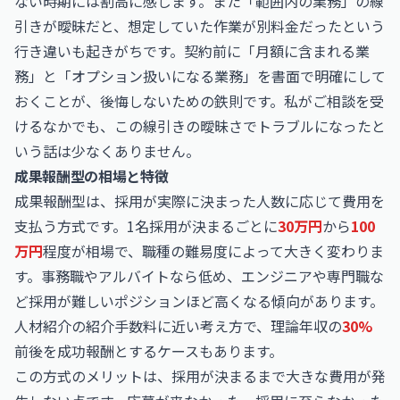
ない時期には割高に感じます。また「範囲内の業務」の線
引きが曖昧だと、想定していた作業が別料金だったという
行き違いも起きがちです。契約前に「月額に含まれる業
務」と「オプション扱いになる業務」を書面で明確にして
おくことが、後悔しないための鉄則です。私がご相談を受
けるなかでも、この線引きの曖昧さでトラブルになったと
いう話は少なくありません。
成果報酬型の相場と特徴
成果報酬型は、採用が実際に決まった人数に応じて費用を
支払う方式です。1名採用が決まるごとに
30万円
から
100
万円
程度が相場で、職種の難易度によって大きく変わりま
す。事務職やアルバイトなら低め、エンジニアや専門職な
ど採用が難しいポジションほど高くなる傾向があります。
人材紹介の紹介手数料に近い考え方で、理論年収の
30%
前後を成功報酬とするケースもあります。
この方式のメリットは、採用が決まるまで大きな費用が発