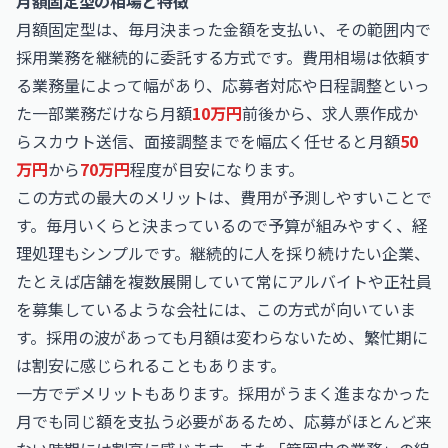
月額固定型の相場と特徴
月額固定型は、毎月決まった金額を支払い、その範囲内で
採用業務を継続的に委託する方式です。費用相場は依頼す
る業務量によって幅があり、応募者対応や日程調整といっ
た一部業務だけなら月額
10万円
前後から、求人票作成か
らスカウト送信、面接調整までを幅広く任せると月額
50
万円
から
70万円
程度が目安になります。
この方式の最大のメリットは、費用が予測しやすいことで
す。毎月いくらと決まっているので予算が組みやすく、経
理処理もシンプルです。継続的に人を採り続けたい企業、
たとえば店舗を複数展開していて常にアルバイトや正社員
を募集しているような会社には、この方式が向いていま
す。採用の波があっても月額は変わらないため、繁忙期に
は割安に感じられることもあります。
一方でデメリットもあります。採用がうまく進まなかった
月でも同じ額を支払う必要があるため、応募がほとんど来