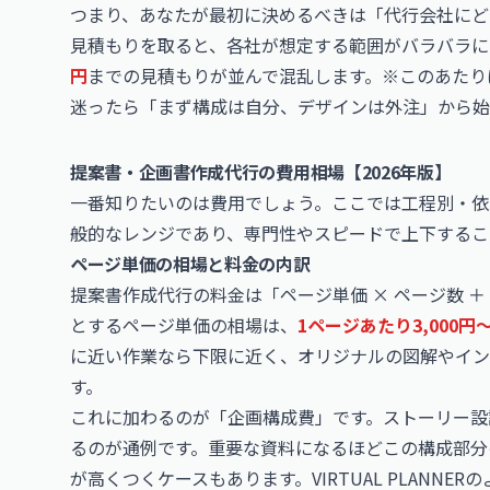
つまり、あなたが最初に決めるべきは「代行会社にど
見積もりを取ると、各社が想定する範囲がバラバラに
円
までの見積もりが並んで混乱します。※このあたり
迷ったら「まず構成は自分、デザインは外注」から始
提案書・企画書作成代行の費用相場【2026年版】
一番知りたいのは費用でしょう。ここでは工程別・依
般的なレンジであり、専門性やスピードで上下するこ
ページ単価の相場と料金の内訳
提案書作成代行の料金は「ページ単価 × ページ数 
とするページ単価の相場は、
1ページあたり3,000円〜1
に近い作業なら下限に近く、オリジナルの図解やイン
す。
これに加わるのが「企画構成費」です。ストーリー設
るのが通例です。重要な資料になるほどこの構成部分
が高くつくケースもあります。VIRTUAL PLANN