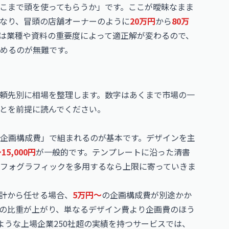
こまで頭を使ってもらうか」です。ここが曖昧なまま
なり、冒頭の店舗オーナーのように
20万円
から
80万
は業種や資料の重要度によって適正解が変わるので、
めるのが無難です。
頼先別に相場を整理します。数字はあくまで市場の一
とを前提に読んでください。
＋ 企画構成費」で組まれるのが基本です。デザインを主
5,000円
が一般的です。テンプレートに沿った清書
フォグラフィックを多用するなら上限に寄っていきま
計から任せる場合、
5万円〜
の企画構成費が別途かか
の比重が上がり、単なるデザイン費より企画費のほう
ERのような上場企業250社超の実績を持つサービスでは、