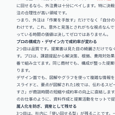
に回せるなら、外注費は十分にペイします。特に決裁
注の合理性が高い領域です。
つまり、外注は「作業を手放す」だけでなく「自分の
わけです。これ、意外と見落とされがちな視点なんで
っている時間の価値は決してゼロではありません。
プロの構成力・デザイン力で成約率が変わる
2つ目は品質です。提案書は見た目の綺麗さだけでな
す。プロは、課題提起から解決策、根拠、費用対効果
番で組み立てます。同じ商材でも、構成が整った提案
ります。
デザイン面でも、図解やグラフを使って複雑な情報を
スライドと、要点が図解された1枚では、伝わるスピ
すさ」が商談時間の短縮や成約率の向上に直結します
のお仕事
のように、資料作成と提案活動をセットで捉
属人化を防ぎ、資産として残せる
3つ目は、社内に「使い回せる型」が残ることです。