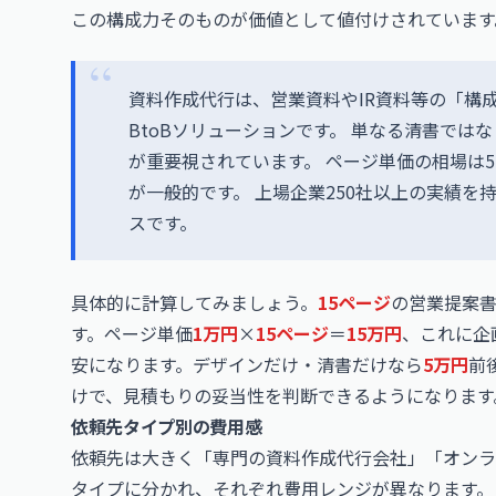
この構成力そのものが価値として値付けされています
資料作成代行は、営業資料やIR資料等の「構
BtoBソリューションです。 単なる清書で
が重要視されています。 ページ単価の相場は5,00
が一般的です。 上場企業250社以上の実績を持つ
スです。
具体的に計算してみましょう。
15ページ
の営業提案
す。ページ単価
1万円
×
15ページ
＝
15万円
、これに企
安になります。デザインだけ・清書だけなら
5万円
前
けで、見積もりの妥当性を判断できるようになります
依頼先タイプ別の費用感
依頼先は大きく「専門の資料作成代行会社」「オンラ
タイプに分かれ、それぞれ費用レンジが異なります。