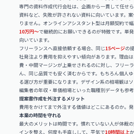
専門の資料作成代行会社は、企画から一貫して任せら
資料など、失敗が許されない資料に向いています。案
りません。オンラインアシスタント型は月額契約で幅
10万円〜
で継続的にお願いできるのが特徴です。単
向いています。
フリーランスへ直接依頼する場合、同じ
15ページ
の
社発注より費用を抑えやすい傾向があります。理由は
費・中間マージンが上乗せされるのに対し、フリーラ
ん、同じ品質でも安く済むからです。もちろん個人ゆ
る選び方が重要になります。デザイン系の相場観は
ソ
編集者の年収・単価相場
といった職種別データも参考
提案書作成を外注するメリット
費用をかけてまで外注する価値はどこにあるのか。発
本業の時間を守れる
最大のメリットは時間です。慣れていない人が体裁の
インを整え、何度も手直しして、平気で
10時間以上