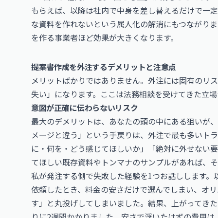
もらえば、以降は社内で中身を差し替えるだけで一定
な資料を作れないという属人化の解消にもつながりま
を作る事業者ほど効果が大きくなります。
提案書作成を外注するデメリットと注意点
メリットばかりではありません。外注には固有のリス
失い」になります。ここは法務相談を受けてきた立場
意図が正確に伝わらないリスク
最大のデメリットは、あなたの頭の中にある狙いが、
メージと違う」という手戻りは、外注で最も多いトラ
に・何を・どう感じてほしいか」「絶対に外せない要
てほしい既存資料やトンマナのサンプルがあれば、そ
私が発注する側で失敗した経験を1つお話しします。
依頼したとき、料金の安さだけで選んでしまい、オリ
す」と丸投げしてしまいました。結果、上がってきた
りに2週間かかりました。安さで浮いたはずの費用は