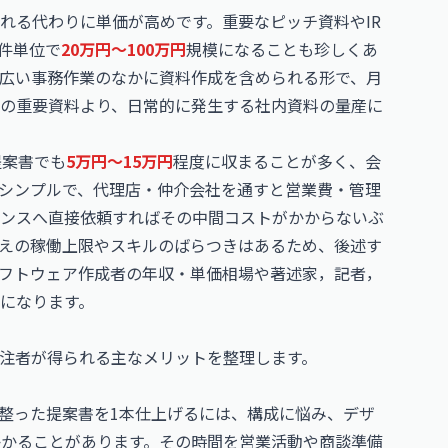
れる代わりに単価が高めです。重要なピッチ資料やIR
件単位で
20万円〜100万円
規模になることも珍しくあ
広い事務作業のなかに資料作成を含められる形で、月
発の重要資料より、日常的に発生する社内資料の量産に
提案書でも
5万円〜15万円
程度に収まることが多く、会
シンプルで、代理店・仲介会社を通すと営業費・管理
ンスへ直接依頼すればその中間コストがかからないぶ
えの稼働上限やスキルのばらつきはあるため、後述す
フトウェア作成者の年収・単価相場
や
著述家，記者，
になります。
注者が得られる主なメリットを整理します。
整った提案書を1本仕上げるには、構成に悩み、デザ
かかることがあります。その時間を営業活動や商談準備