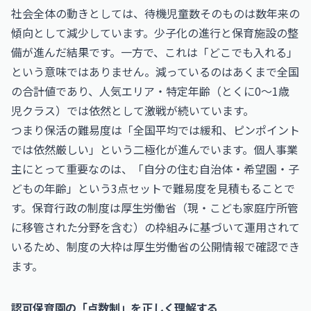
社会全体の動きとしては、待機児童数そのものは数年来の
傾向として減少しています。少子化の進行と保育施設の整
備が進んだ結果です。一方で、これは「どこでも入れる」
という意味ではありません。減っているのはあくまで全国
の合計値であり、人気エリア・特定年齢（とくに0〜1歳
児クラス）では依然として激戦が続いています。
つまり保活の難易度は「全国平均では緩和、ピンポイント
では依然厳しい」という二極化が進んでいます。個人事業
主にとって重要なのは、「自分の住む自治体・希望園・子
どもの年齢」という3点セットで難易度を見積もることで
す。保育行政の制度は厚生労働省（現・こども家庭庁所管
に移管された分野を含む）の枠組みに基づいて運用されて
いるため、制度の大枠は
厚生労働省
の公開情報で確認でき
ます。
認可保育園の「点数制」を正しく理解する