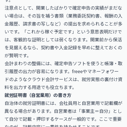
注意点として、開業したばかりで確定申告の実績がまだな
い場合は、その旨を補う書類（業務委託契約書、報酬の入
金履歴、請求書の写しなど）の提出を求められることが多
いです。「これから稼ぐ予定です」という意思表明だけで
は、客観的な証明としては弱くなります。開業前から保活
を見据えるなら、契約書や入金記録を早めに整えておくの
が賢明です。
会計まわりの整備には、確定申告ソフトを使うと帳簿・取
引履歴の出力が容易になります。
freee
や
マネーフォワー
ド
のようなクラウド会計サービスは、就労実態の裏付け資
料を出力する用途でも役立ちます。
就労証明書（自営業用）の書き方
自治体の就労証明書には、会社員用と自営業用で記載欄が
異なる場合があります。自営業者は「事業主＝自分」とし
て自分で記載・押印するケースが一般的です。ここで重要
なのが、記載内容に一貫性を持たせることです。