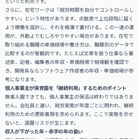
といった利点です。
さらに、在宅ワークは「就労時間を自分でコントロールし
やすい」という特性があります。点数表で上位段階に届く
よう稼働を設計し、それを帳簿で裏付ける。この一連の運
用が、外勤よりむしろやりやすい場合があります。在宅で
取り組める職種の単価相場や働き方は、職種別のデータで
比較するのが客観的です。たとえば文章を扱う仕事なら
著
述家，記者，編集者の年収・単価相場
で相場観を確認で
き、開発系なら
ソフトウェア作成者の年収・単価相場
が参
考になります。
個人事業主が保育園を「継続利用」するためのポイント
無事入園できても、個人事業主の保活は終わりではありま
せん。会社員と違い、就労実態が年度ごとに問われ、継続
利用のための更新書類を求められます。ここで実態を示せ
ないと、退園リスクが生じます。
収入が下がった年・赤字の年の扱い