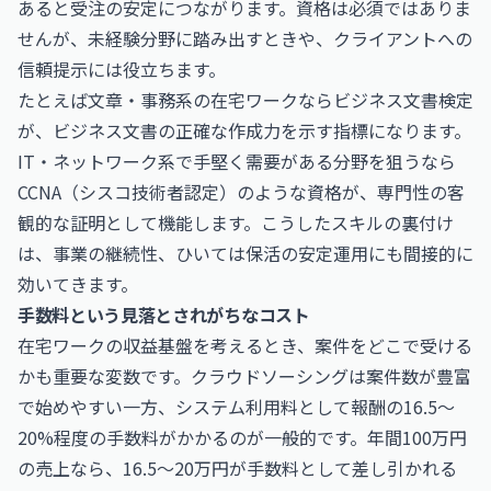
あると受注の安定につながります。資格は必須ではありま
せんが、未経験分野に踏み出すときや、クライアントへの
信頼提示には役立ちます。
たとえば文章・事務系の在宅ワークなら
ビジネス文書検定
が、ビジネス文書の正確な作成力を示す指標になります。
IT・ネットワーク系で手堅く需要がある分野を狙うなら
CCNA（シスコ技術者認定）
のような資格が、専門性の客
観的な証明として機能します。こうしたスキルの裏付け
は、事業の継続性、ひいては保活の安定運用にも間接的に
効いてきます。
手数料という見落とされがちなコスト
在宅ワークの収益基盤を考えるとき、案件をどこで受ける
かも重要な変数です。クラウドソーシングは案件数が豊富
で始めやすい一方、システム利用料として報酬の16.5〜
20%程度の手数料がかかるのが一般的です。年間100万円
の売上なら、16.5〜20万円が手数料として差し引かれる