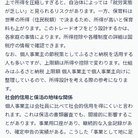
上で所得を圧縮しすぎると、自治体によっては「就労実態
が乏しい」と見られるリスクがあります。一方、保育料は
世帯の所得（住民税額）で決まるため、所得が高いと保育
料も上がります。このトレードオフをどう設計するかは、
各家庭の事情によります。所得控除や各種制度の詳細は
国
税庁
の情報で確認できます。
なお、個人事業主の節税策としてふるさと納税を活用する
人も多いですが、上限額は所得や控除で変わります。仕組
みは
ふるさと納税 上限額 個人事業主
で個人事業主向けに
整理しているので、所得設計を考える際の参考になりま
す。
社会的信用と保活の地味な関係
個人事業主は会社員に比べて社会的信用を得にくいと言わ
れます。これは保活の書類審査でも、間接的に影響するこ
とがあります。事業用口座があり、継続的な入金記録があ
り、確定申告の実績がある。こうした「事業として地に足