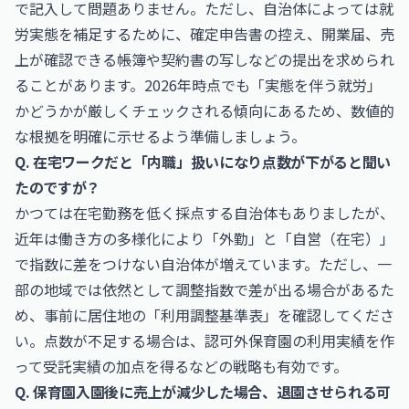
で記入して問題ありません。ただし、自治体によっては就
労実態を補足するために、確定申告書の控え、開業届、売
上が確認できる帳簿や契約書の写しなどの提出を求められ
ることがあります。2026年時点でも「実態を伴う就労」
かどうかが厳しくチェックされる傾向にあるため、数値的
な根拠を明確に示せるよう準備しましょう。
Q. 在宅ワークだと「内職」扱いになり点数が下がると聞い
たのですが？
かつては在宅勤務を低く採点する自治体もありましたが、
近年は働き方の多様化により「外勤」と「自営（在宅）」
で指数に差をつけない自治体が増えています。ただし、一
部の地域では依然として調整指数で差が出る場合があるた
め、事前に居住地の「利用調整基準表」を確認してくださ
い。点数が不足する場合は、認可外保育園の利用実績を作
って受託実績の加点を得るなどの戦略も有効です。
Q. 保育園入園後に売上が減少した場合、退園させられる可