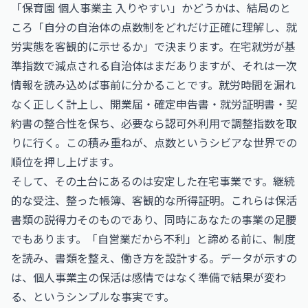
「保育園 個人事業主 入りやすい」かどうかは、結局のと
ころ「自分の自治体の点数制をどれだけ正確に理解し、就
労実態を客観的に示せるか」で決まります。在宅就労が基
準指数で減点される自治体はまだありますが、それは一次
情報を読み込めば事前に分かることです。就労時間を漏れ
なく正しく計上し、開業届・確定申告書・就労証明書・契
約書の整合性を保ち、必要なら認可外利用で調整指数を取
りに行く。この積み重ねが、点数というシビアな世界での
順位を押し上げます。
そして、その土台にあるのは安定した在宅事業です。継続
的な受注、整った帳簿、客観的な所得証明。これらは保活
書類の説得力そのものであり、同時にあなたの事業の足腰
でもあります。「自営業だから不利」と諦める前に、制度
を読み、書類を整え、働き方を設計する。データが示すの
は、個人事業主の保活は感情ではなく準備で結果が変わ
る、というシンプルな事実です。