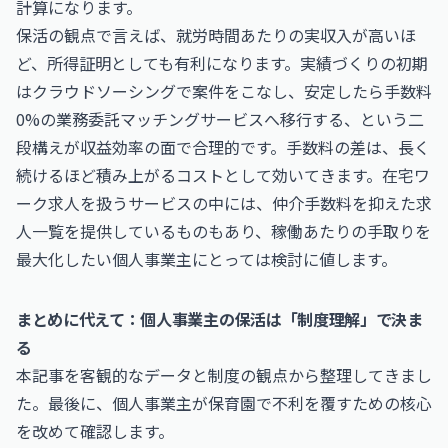
計算になります。
保活の観点で言えば、就労時間あたりの実収入が高いほ
ど、所得証明としても有利になります。実績づくりの初期
はクラウドソーシングで案件をこなし、安定したら
手数料
0%
の業務委託マッチングサービスへ移行する、という二
段構えが収益効率の面で合理的です。手数料の差は、長く
続けるほど積み上がるコストとして効いてきます。在宅ワ
ーク求人を扱うサービスの中には、仲介手数料を抑えた
求
人一覧
を提供しているものもあり、稼働あたりの手取りを
最大化したい個人事業主にとっては検討に値します。
まとめに代えて：個人事業主の保活は「制度理解」で決ま
る
本記事を客観的なデータと制度の観点から整理してきまし
た。最後に、個人事業主が保育園で不利を覆すための核心
を改めて確認します。