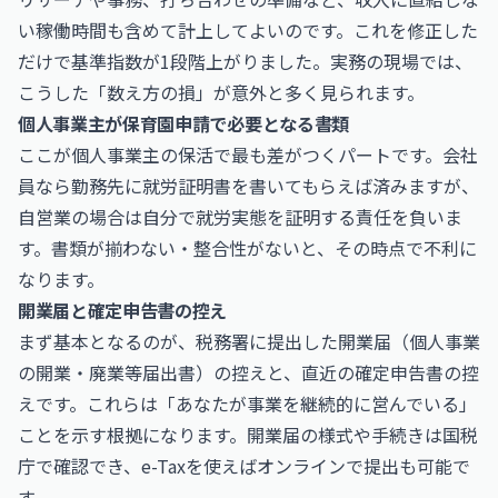
い稼働時間も含めて計上してよいのです。これを修正した
だけで基準指数が1段階上がりました。実務の現場では、
こうした「数え方の損」が意外と多く見られます。
個人事業主が保育園申請で必要となる書類
ここが個人事業主の保活で最も差がつくパートです。会社
員なら勤務先に就労証明書を書いてもらえば済みますが、
自営業の場合は自分で就労実態を証明する責任を負いま
す。書類が揃わない・整合性がないと、その時点で不利に
なります。
開業届と確定申告書の控え
まず基本となるのが、税務署に提出した開業届（個人事業
の開業・廃業等届出書）の控えと、直近の確定申告書の控
えです。これらは「あなたが事業を継続的に営んでいる」
ことを示す根拠になります。開業届の様式や手続きは
国税
庁
で確認でき、e-Taxを使えばオンラインで提出も可能で
す。