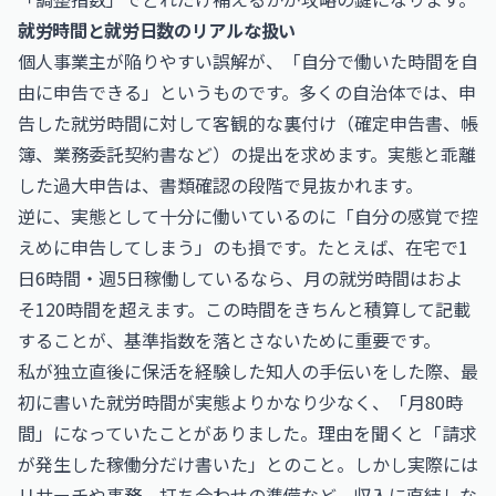
就労時間と就労日数のリアルな扱い
個人事業主が陥りやすい誤解が、「自分で働いた時間を自
由に申告できる」というものです。多くの自治体では、申
告した就労時間に対して客観的な裏付け（確定申告書、帳
簿、業務委託契約書など）の提出を求めます。実態と乖離
した過大申告は、書類確認の段階で見抜かれます。
逆に、実態として十分に働いているのに「自分の感覚で控
えめに申告してしまう」のも損です。たとえば、在宅で1
日6時間・週5日稼働しているなら、月の就労時間はおよ
そ120時間を超えます。この時間をきちんと積算して記載
することが、基準指数を落とさないために重要です。
私が独立直後に保活を経験した知人の手伝いをした際、最
初に書いた就労時間が実態よりかなり少なく、「月80時
間」になっていたことがありました。理由を聞くと「請求
が発生した稼働分だけ書いた」とのこと。しかし実際には
リサーチや事務、打ち合わせの準備など、収入に直結しな