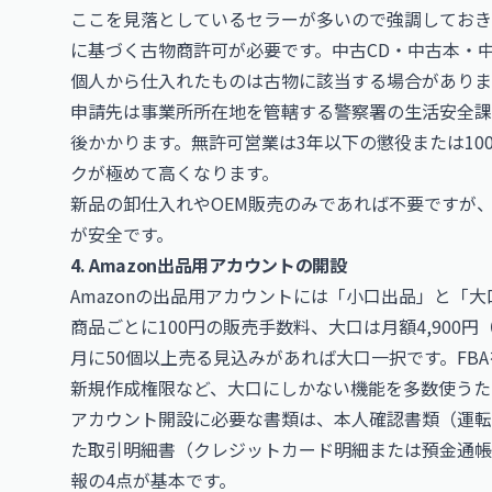
ここを見落としているセラーが多いので強調しておきま
に基づく古物商許可が必要です。中古CD・中古本・
個人から仕入れたものは古物に該当する場合がありま
申請先は事業所所在地を管轄する警察署の生活安全課で
後かかります。無許可営業は3年以下の懲役または100
クが極めて高くなります。
新品の卸仕入れやOEM販売のみであれば不要ですが
が安全です。
4. Amazon出品用アカウントの開設
Amazonの出品用アカウントには「小口出品」と「
商品ごとに100円の販売手数料、大口は月額4,900
月に50個以上売る見込みがあれば大口一択です。FB
新規作成権限など、大口にしかない機能を多数使うた
アカウント開設に必要な書類は、本人確認書類（運転
た取引明細書（クレジットカード明細または預金通帳
報の4点が基本です。