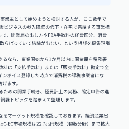
n）を個人事業主として始めようと検討する人が、ここ数年で
販ビジネスの参入障壁の低下・在宅で完結する事業構
方で、開業届の出し方やFBA手数料の経費区分、消費
散らばっていて結論が出ない、という相談を編集現場
してやるなら、事業開始から1か月以内に開業届を税務署
手数料は「支払手数料」または「販売手数料」勘定で全
かインボイス登録した時点で消費税の課税事業者にな
防げます。
営するための開業手続き、経費計上の実務、確定申告の進
の網羅トピックを踏まえて整理します。
提となるマーケット規模を確認しておきます。経済産業省
C-EC市場規模は22.7兆円規模（物販分野）まで拡大