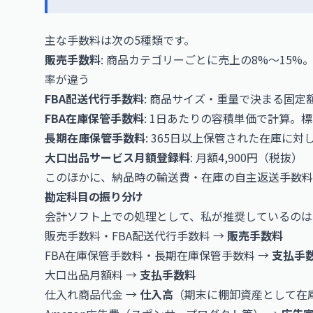
主な手数料は次の5種類です。
販売手数料
: 商品カテゴリーごとに売上の8%〜15
率が違う
FBA配送代行手数料
: 商品サイズ・重量で決まる固定
FBA在庫保管手数料
: 1日あたりの容積単価で計算。標準
長期在庫保管手数料
: 365日以上保管された在庫に対し追
大口出品サービス月額登録料
: 月額4,900円（税抜）
このほかに、納品時の輸送費・在庫の自主返送手数料
勘定科目の振り分け
会計ソフト上での処理として、私が推奨しているのは
販売手数料・FBA配送代行手数料 →
販売手数料
FBA在庫保管手数料・長期在庫保管手数料 →
支払手
大口出品月額料 →
支払手数料
仕入れ商品代金 →
仕入高
（期末に棚卸資産として在