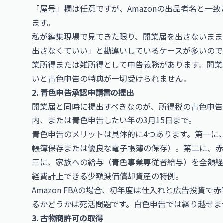
「屋号」欄は任意ですが、Amazonの出品者名と一
ます。
私が編集現場で見てきた限り、開業届を出さないまま
出さなくていい」と勘違いしているケースが多いので
業所得または雑所得として申告義務があります。開業
いと青色申告の特典が一切受けられません。
2. 青色申告承認申請書の提出
開業届と同時に提出すべきなのが、所得税の青色申告
内、または青色申告したい年の3月15日まで。
青色申告のメリットは具体的に4つあります。第一に、最
帳簿保存または優良な電子帳簿の保存）。第二に、赤
三に、家族への給与（青色事業専従者給与）を全額経
経費計上できる少額減価償却資産の特例。
Amazon FBAの場合、初年度は仕入れと広告投資
るかどうかは死活問題です。白色申告では繰り越せま
3. 古物商許可の取得