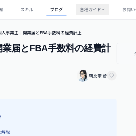
績
スキル
ブログ
各種ガイド
お問い
BA 個人事業主｜開業届とFBA手数料の経費計上
主｜開業届とFBA手数料の経費計
朝比奈 蒼
ら
に解説