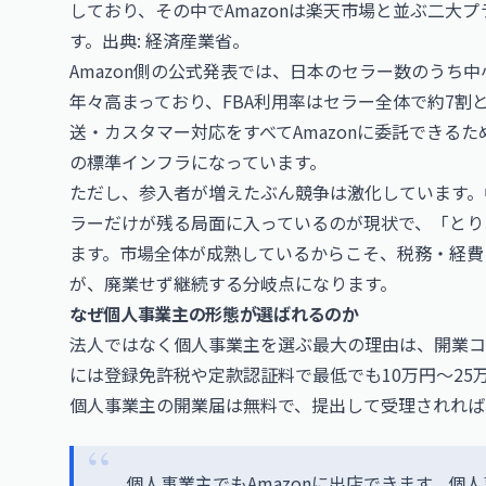
しており、その中でAmazonは楽天市場と並ぶ二大
す。出典:
経済産業省
。
Amazon側の公式発表では、日本のセラー数のうち
年々高まっており、FBA利用率はセラー全体で約7割
送・カスタマー対応をすべてAmazonに委託できる
の標準インフラになっています。
ただし、参入者が増えたぶん競争は激化しています。
ラーだけが残る局面に入っているのが現状で、「とり
ます。市場全体が成熟しているからこそ、税務・経費
が、廃業せず継続する分岐点になります。
なぜ個人事業主の形態が選ばれるのか
法人ではなく個人事業主を選ぶ最大の理由は、開業コ
には登録免許税や定款認証料で最低でも10万円〜25
個人事業主の開業届は無料で、提出して受理されれば
個人事業主でもAmazonに出店できます。個人