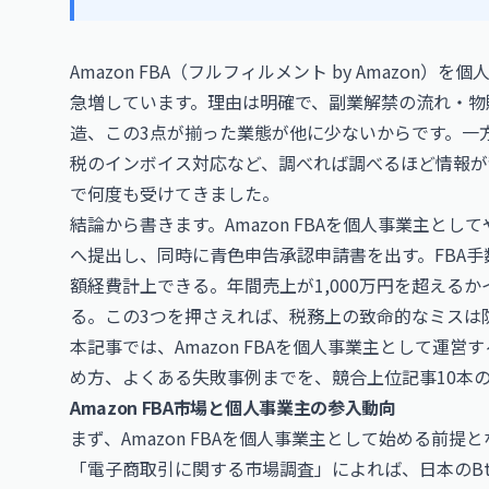
Amazon FBA（フルフィルメント by Amazo
急増しています。理由は明確で、副業解禁の流れ・物
造、この3点が揃った業態が他に少ないからです。一
税のインボイス対応など、調べれば調べるほど情報が
で何度も受けてきました。
結論から書きます。Amazon FBAを個人事業主と
へ提出し、同時に青色申告承認申請書を出す。FBA
額経費計上できる。年間売上が1,000万円を超える
る。この3つを押さえれば、税務上の致命的なミスは
本記事では、Amazon FBAを個人事業主として運
め方、よくある失敗事例までを、競合上位記事10本
Amazon FBA市場と個人事業主の参入動向
まず、Amazon FBAを個人事業主として始める前
「電子商取引に関する市場調査」によれば、日本のBto