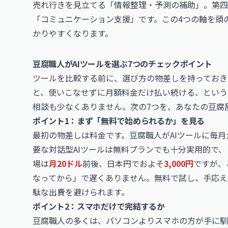
売れ行きを見立てる「情報整理・予測の補助」。第四
「コミュニケーション支援」です。この4つの軸を頭
かりやすくなります。
豆腐職人がAIツールを選ぶ7つのチェックポイント
ツールを比較する前に、選び方の物差しを持っておき
と、使いこなせずに月額料金だけ払い続ける、という
相談も少なくありません。次の7つを、あなたの豆腐
ポイント1：まず「無料で始められるか」を見る
最初の物差しは料金です。豆腐職人がAIツールに毎
要な対話型AIツールは無料プランでも十分実用的で
場は
月20ドル
前後、日本円でおよそ
3,000円
ですが、
なってから」で遅くありません。無料で試し、手応え
駄な出費を避けられます。
ポイント2：スマホだけで完結するか
豆腐職人の多くは、パソコンよりスマホの方が手に馴