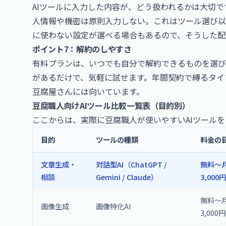
AIツールに入力した内容が、どう扱われるかは大切
人情報や機密は原則入力しない。これはツール選び以
に使わない設定が選べる場合もあるので、そうした配
ポイント7：解約のしやすさ
有料プランは、いつでも自分で解約できるものを選び
があるだけで、気軽に試せます。年間契約で縛るタイ
豆腐屋さんには向いています。
豆腐職人向けAIツール比較一覧表（目的別）
ここからは、実際に豆腐職人が使いやすいAIツール
目的
ツールの種類
料金の
文章生成・
対話型AI（ChatGPT /
無料〜
相談
Gemini / Claude）
3,000円
無料〜
画像生成
画像特化AI
3,000