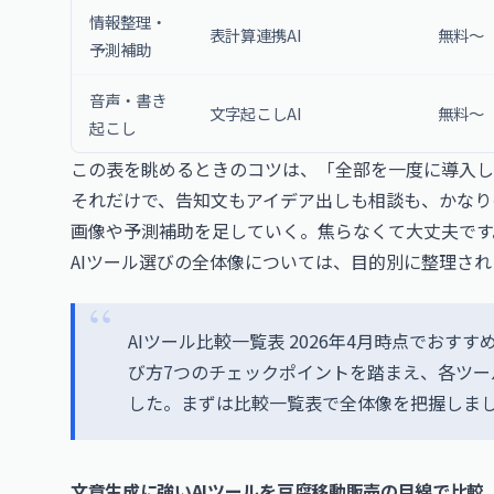
情報整理・
表計算連携AI
無料〜
予測補助
音声・書き
文字起こしAI
無料〜
起こし
この表を眺めるときのコツは、「全部を一度に導入し
それだけで、告知文もアイデア出しも相談も、かなり
画像や予測補助を足していく。焦らなくて大丈夫です
AIツール選びの全体像については、目的別に整理さ
AIツール比較一覧表 2026年4月時点でおす
び方7つのチェックポイントを踏まえ、各ツ
した。まずは比較一覧表で全体像を把握しま
文章生成に強いAIツールを豆腐移動販売の目線で比較