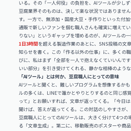
いる。その「一人何役」の負担を、AIツールが少し
豆腐業界そのものは、決して楽な状況ではありません
す。一方で、無添加・国産大豆・手作りといった付加
通販で新しいファンを掴む職人さんも確実に増えてい
りない」というギャップを埋めるのが、AIツールの
1日3時間
を超える製造作業のあとに、SNS投稿の文
知らせを書く。この「作る以外の仕事」に、多くの職
びに、私はまず「全部を一人で抱えなくていいんです
いい部分」を引き受けてくれる、静かな相棒のような
「AIツール」とは何か、豆腐職人にとっての意味
AIツールと聞くと、難しいプログラムを想像するかも
ルの多くは、LINEで誰かとやりとりするのと同じ
って」とお願いすれば、文章が返ってくる。「今日は
聞けば、答えが返ってくる。この対話のしやすさが、
豆腐職人にとってのAIツールは、大きく分けて4つの
る「文章生成」。第二に、移動販売のポスターや商品