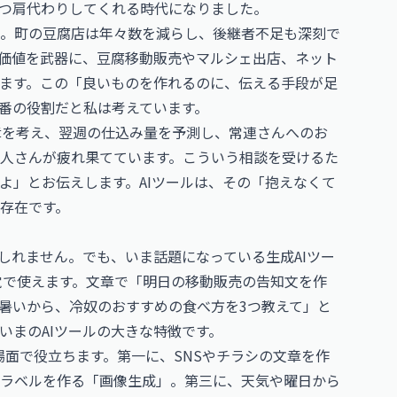
ずつ肩代わりしてくれる時代になりました。
。町の豆腐店は年々数を減らし、後継者不足も深刻で
価値を武器に、豆腐移動販売やマルシェ出店、ネット
ます。この「良いものを作れるのに、伝える手段が足
一番の役割だと私は考えています。
章を考え、翌週の仕込み量を予測し、常連さんへのお
人さんが疲れ果てています。こういう相談を受けるた
よ」とお伝えします。AIツールは、その「抱えなくて
存在です。
しれません。でも、いま話題になっている生成AIツー
感覚で使えます。文章で「明日の移動販売の告知文を作
暑いから、冷奴のおすすめの食べ方を3つ教えて」と
いまのAIツールの大きな特徴です。
場面で役立ちます。第一に、SNSやチラシの文章を作
ラベルを作る「画像生成」。第三に、天気や曜日から