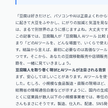
「豆腐は好きだけど、パソコンやAIは正直よくわか
に起きて大豆をふやかし、にがりの加減と気温を見な
は、まるで別世界のように感じますよね。大丈夫です
この記事では、豆腐職人が「豆腐職人 AIツール 比
まり「どのAIツールを、どんな場面で、いくらで使
す。結論から言えば、最初に必要なのは高価なツール
つです。そこから、あなたの豆腐移動販売や店頭販売
筋を、一緒に見ていきましょう。
豆腐職人を取り巻く現状とAIツールが注目される背景
まず、安心してほしいことがあります。AIツールを
した。むしろ、小規模な食品製造・直販の現場ほど、
総務省の情報通信白書などが示すように、国内の生成
とくに従業員が数人以下の小規模事業者では、専任の
さんもまさにそうです。製造、仕入れ、配達、SNS