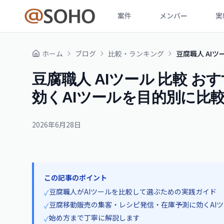
案件
メンバー
実
ホーム
ブログ
比較・ランキング
豆腐職人 AIツ
豆腐職人 AIツール 比較 お
効くAIツールを目的別に比
2026年6月28日
この記事のポイント
豆腐職人がAIツールを比較して選ぶための実践ガイド
✓
豆腐移動販売の集客・レシピ発信・在庫予測に効くAI
✓
始め方まで丁寧に解説します
✓