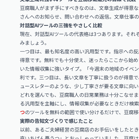
豆腐職人がまず手にすべきなのは、文章生成が得意な対
さんへのお知らせ、問い合わせへの返信。文章仕事の
対話型AIツールの三強をやさしく比較
現在、対話型AIツールの代表格は3つあります。そ
みましょう。
一つ目は、最も知名度の高い汎用型です。指示への反
得意です。無料でも十分使え、迷ったらここから始め
いた情報収集に強いタイプ。「今週末の地域のイベン
利です。三つ目は、長い文章を丁寧に扱うのが得意で
ュースレターのような、少し丁寧さが要る文章に向い
どれを選んでも、豆腐職人の日常業務は十分こなせま
る汎用型を主軸にし、情報収集が必要なときだけ検索
つ
のツールを無料の範囲で使い分けるだけで、豆腐移
実際の告知文づくりで感じたこと
以前、あるご夫婦経営の豆腐店のお手伝いをしたとき
直いちばん憂うつ」とおっしゃっていました。豆腐は