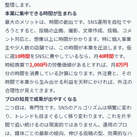
整理します。
本業に集中できる時間が生まれる
最大のメリットは、時間の創出です。SNS運用を自社でや
ろうとすると、投稿の企画、撮影、文章作成、投稿、コメ
ント対応と、想像以上に時間がかかります。特に個人事業
主や少人数の店舗では、この時間が本業を圧迫します。仮
に週
10時間
をSNSに費やしているなら、月
40時間
です。
時給換算で
2,000円
の労働価値があるとすれば、月
8万円
分の時間を消費している計算になります。外注費と、その
時間で本業から生み出せる利益を天秤にかければ、外注の
合理性が見えてきます。
プロの知見で成果が出やすくなる
二つ目は、専門性です。SNSのアルゴリズムは頻繁に変わ
り、トレンドも目まぐるしく移り変わります。これを片手
間で追い続けるのは現実的ではありません。運用のプロ
は、媒体ごとの最新の傾向、伸びる投稿の型、効果的なハ