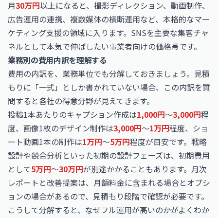
月
30万円
以上になると、撮影ディレクション、動画制作、
広告運用の連携、複数媒体の横断運用など、本格的なマー
ケティング支援の領域に入ります。SNSを主要な集客チャ
ネルとして本気で伸ばしたい事業者向けの価格帯です。
業務別の費用内訳を理解する
費用の内訳を、業務単位でも分解しておきましょう。見積
もりに「一式」としか書かれていない場合、この内訳を質
問すると各社の得意分野が見えてきます。
投稿1本あたりのキャプション作成は
1,000円
〜
3,000円
程
度、画像1枚のデザイン制作は
3,000円
〜
1万円
程度、ショ
ート動画1本の制作は
1万円
〜
5万円
程度が目安です。戦略
設計や競合分析といった初期の設計フェーズは、初期費用
として
5万円
〜
30万円
が別途かかることもあります。月次
レポートと改善提案は、月額料金に含まれる場合とオプシ
ョンの場合があるので、見積もり段階で確認が必要です。
こうして分解すると、なぜフル運用が高いのかがよくわか