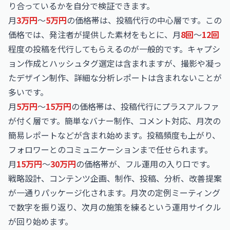
り合っているかを自分で検証できます。
月
3万円
〜
5万円
の価格帯は、投稿代行の中心層です。この
価格では、発注者が提供した素材をもとに、月
8回
〜
12回
程度の投稿を代行してもらえるのが一般的です。キャプシ
ョン作成とハッシュタグ選定は含まれますが、撮影や凝っ
たデザイン制作、詳細な分析レポートは含まれないことが
多いです。
月
5万円
〜
15万円
の価格帯は、投稿代行にプラスアルファ
が付く層です。簡単なバナー制作、コメント対応、月次の
簡易レポートなどが含まれ始めます。投稿頻度も上がり、
フォロワーとのコミュニケーションまで任せられます。
月
15万円
〜
30万円
の価格帯が、フル運用の入り口です。
戦略設計、コンテンツ企画、制作、投稿、分析、改善提案
が一通りパッケージ化されます。月次の定例ミーティング
で数字を振り返り、次月の施策を練るという運用サイクル
が回り始めます。