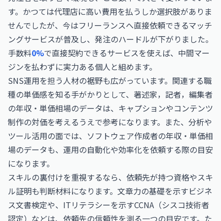
す。かつては代理店に高い費用を払うしか選択肢がありま
せんでしたが、今はフリーランスへ直接依頼できるマッチ
ングサービスが普及し、発注のハードルが下がりました。
手数料
0%
で直接契約できるサービスを使えば、中間マー
ジンを払わずに実力ある個人と組めます。
SNS運用を担う人材の裾野も広がっています。関連する職
種の単価感を知る手がかりとして、
著述家，記者，編集者
の年収・単価相場
のデータは、キャプションやコンテンツ
制作の対価を考えるうえで参考になります。また、分析や
ツール活用の面では、
ソフトウェア作成者の年収・単価相
場
のデータも、運用の自動化や効率化を依頼する際の目安
になります。
スキルの裏付けを重視するなら、依頼先が持つ資格やスキ
ル証明も判断材料になります。文章力の基礎を示す
ビジネ
ス文書検定
や、ITリテラシーを示す
CCNA（シスコ技術者
認定）
などは、依頼先の信頼性を測る一つの目安です。た