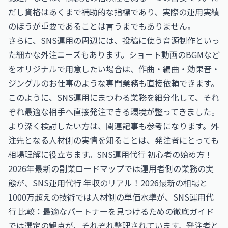
だし資格はあくまで補助的な指標であり、実際の運用実績
のほうが重要であることは言うまでもありません。
さらに、SNS運用の周辺には、投稿に使う音源制作といっ
た細かな外注ニーズもあります。ショート動画のBGMなど
をオリジナルで用意したい場合は、
作曲・編曲・効果音・
ジングルのお仕事
のような専門業務も直接依頼できます。
このように、SNS運用にまつわる業務を細分化して、それ
ぞれ最適な相手へ直接発注できる環境が整ってきました。
より深く検討したい方は、関連記事も参考になります。外
注先となる人材側の実情を知ることは、発注者にとっても
相場理解に役立ちます。
SNS運用代行 初心者の始め方！
2026年最新の副業ロードマップ
では運用者側の業務の実
態が、
SNS運用代行 年収のリアル！2026最新の相場と
1000万超えの技術
では人材側の単価水準が、
SNS運用代
行 比較：最適なパートナーを見つけるための徹底ガイド
では選定の観点が、それぞれ整理されています。発注者と