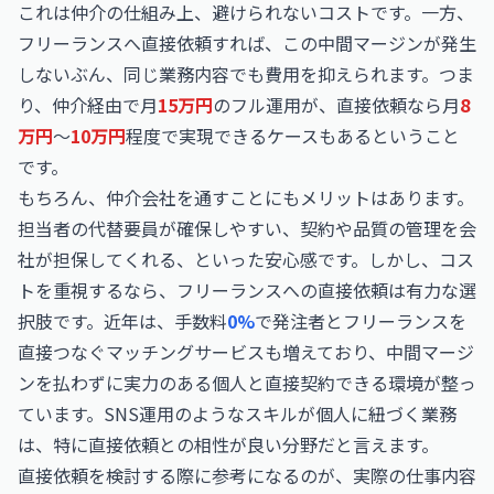
これは仲介の仕組み上、避けられないコストです。一方、
フリーランスへ直接依頼すれば、この中間マージンが発生
しないぶん、同じ業務内容でも費用を抑えられます。つま
り、仲介経由で月
15万円
のフル運用が、直接依頼なら月
8
万円
〜
10万円
程度で実現できるケースもあるということ
です。
もちろん、仲介会社を通すことにもメリットはあります。
担当者の代替要員が確保しやすい、契約や品質の管理を会
社が担保してくれる、といった安心感です。しかし、コス
トを重視するなら、フリーランスへの直接依頼は有力な選
択肢です。近年は、手数料
0%
で発注者とフリーランスを
直接つなぐマッチングサービスも増えており、中間マージ
ンを払わずに実力のある個人と直接契約できる環境が整っ
ています。SNS運用のようなスキルが個人に紐づく業務
は、特に直接依頼との相性が良い分野だと言えます。
直接依頼を検討する際に参考になるのが、実際の仕事内容