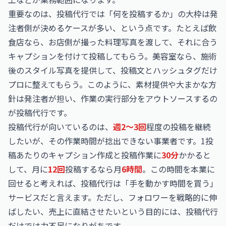
重要なのは、投稿代行では「何を投稿するか」の大枠は発
注者側が決めるケースが多い、という点です。たとえば飲
食店なら、お店側が撮った料理写真を渡して、それに合う
キャプションを付けて投稿してもらう。美容室なら、施術
後のスタイル写真を提供して、投稿文とハッシュタグだけ
プロに整えてもらう。このように、素材提供や大まかな方
針は発注者が担い、作業の実行部分をアウトソースするの
が投稿代行です。
投稿代行が向いているのは、
週2〜3回
程度の投稿を継続
したいが、その作業時間が捻出できない事業者です。1投
稿あたりのキャプション作成と投稿作業に
30分
かかると
して、月に
12回
投稿するなら月
6時間
。この時間を本業に
回せると考えれば、投稿代行は「手を動かす時間を買う」
サービスだと言えます。ただし、フォロワーを戦略的に伸
ばしたい、売上に直結させたいという目的には、投稿代行
だけでは力不足になりがちです。