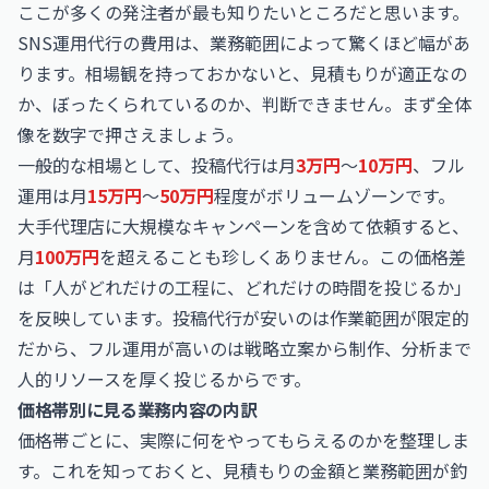
ここが多くの発注者が最も知りたいところだと思います。
SNS運用代行の費用は、業務範囲によって驚くほど幅があ
ります。相場観を持っておかないと、見積もりが適正なの
か、ぼったくられているのか、判断できません。まず全体
像を数字で押さえましょう。
一般的な相場として、投稿代行は月
3万円
〜
10万円
、フル
運用は月
15万円
〜
50万円
程度がボリュームゾーンです。
大手代理店に大規模なキャンペーンを含めて依頼すると、
月
100万円
を超えることも珍しくありません。この価格差
は「人がどれだけの工程に、どれだけの時間を投じるか」
を反映しています。投稿代行が安いのは作業範囲が限定的
だから、フル運用が高いのは戦略立案から制作、分析まで
人的リソースを厚く投じるからです。
価格帯別に見る業務内容の内訳
価格帯ごとに、実際に何をやってもらえるのかを整理しま
す。これを知っておくと、見積もりの金額と業務範囲が釣