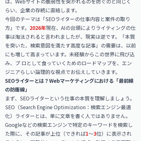
は、Webサイトの脆弱性を突かれるのを防ぐのと同じく
らい、企業の存続に直結します。
今回のテーマは「SEOライターの仕事内容と案件の取り
方」です。
2026年
現在、AIの台頭によりライティングの仕
事は淘汰されると言われましたが、現実は逆です。「本質
を突いた、検索意図を満たす高度な記事」の需要は、以前
にも増して高まっています。未経験からこの世界に飛び込
み、プ ロとして食っていくためのロードマップを、エン
ジニアらしい論理的な視点でお伝えしていきます。
SEOライターとは？Webマーケティングにおける「最前線
の防衛線」
まず、SEOライターという仕事の本質を理解しましょう。
SEO（Search Engine Optimization：検索エンジン最適
化）ライターとは、単に文章を書く人ではありません。
Googleなどの検索エンジンで特定のキーワードを検索し
た際に、その記事が上位（できれば
1
〜
3
位）に表示され