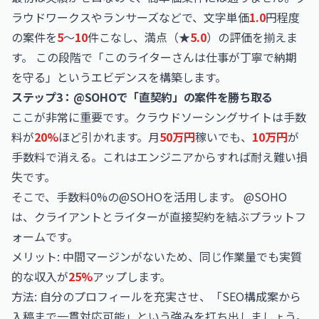
ラウドワークス
や
ランサーズ
などで、文字単価
1.0
円程度
の案件を
5
〜
10
件こなし、満点（★
5.0
）の評価を揃えま
す。 この段階で「このライターさんは仕事が丁寧で納期
を守る」というエビデンスを構築します。
ステップ3：@SOHOで「直契約」の案件を勝ち取る
ここが非常に重要です。クラウドソーシングサイトは手数
料が
20%
ほど引かれます。月
50万円
稼いでも、
10万円
が
手数料で消える。これはエンジニアからすれば耐え難い損
失です。
そこで、手数料0%の@SOHOを活用します。 @SOHO
は、クライアントとライターが直接契約を結ぶプラットフ
ォームです。
メリット: 中間マージンがないため、同じ作業量でも実質
的な収入が
25%
アップします。
方法: 自分のプロフィールを充実させ、「SEO構成案から
入稿まで一貫対応可能」という強みを打ち出しましょう。