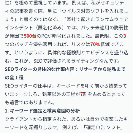
性）を極めて重視しています。 例えば、私がセキュリテ
ィの記事を書く際、単に「ウイルス対策ソフトを入れまし
ょう」と書くのではなく、「某社で起きたランサムウェア
インシデント（匿名化済み）では、パッチ未適用の脆弱性
が原因で
500台
のPCが暗号化されました。最低限、この
3
つのパッチを優先適用すれば、リスクは
70%
低減できま
す」というように、具体的な経験則とエビデンスを盛り込
む。これが、SEOで評価されるライティングなんです。
SEOライターの具体的な仕事内容：リサーチから納品まで
の全工程
SEOライターの仕事は、キーボードを叩く前から始まって
います。むしろ、執筆以外の工程が
7
割を占めると言って
も過言ではありません。
1. キーワード選定と検索意図の分析
クライアントから指定された、あるいは自分で提案したキ
ーワードを深掘りします。 例えば、「確定申告 ソフト」