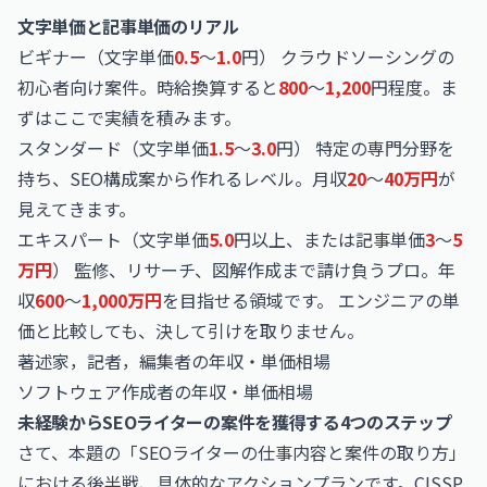
文字単価と記事単価のリアル
ビギナー（文字単価
0.5
〜
1.0
円） クラウドソーシングの
初心者向け案件。時給換算すると
800
〜
1,200
円程度。ま
ずはここで実績を積みます。
スタンダード（文字単価
1.5
〜
3.0
円） 特定の専門分野を
持ち、SEO構成案から作れるレベル。月収
20
〜
40万円
が
見えてきます。
エキスパート（文字単価
5.0
円以上、または記事単価
3
〜
5
万円
） 監修、リサーチ、図解作成まで請け負うプロ。年
収
600
〜
1,000万円
を目指せる領域です。 エンジニアの単
価と比較しても、決して引けを取りません。
著述家，記者，編集者の年収・単価相場
ソフトウェア作成者の年収・単価相場
未経験からSEOライターの案件を獲得する4つのステップ
さて、本題の「SEOライターの仕事内容と案件の取り方」
における後半戦、具体的なアクションプランです。CISSP