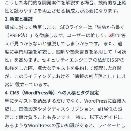
こうした専門的な開発案件を解説する場合、技術的な正確
性と読みやすさを両立させる構成力が必要になります。
3. 執筆と推敲
構成に沿って執筆します。SEOライターは「結論から書く
（PREP法）」を徹底します。ユーザーは忙しく、
3
秒で答
えが見つからないと離脱してしまうからです。 また、適
度に専門用語を解説し、図解や箇条書きを多用して「可読
性」を高めます。セキュリティエンジニアの私がCISSPの
勉強をした際、膨大なテキストを要約して整理した経験
が、このライティングにおける「情報の削ぎ落とし」に非
常に 役立っています。
4. CMS（
WordPress
等）への入稿とタグ設定
単にテキストを納品するだけでなく、WordPressに直接入
稿し、画像設定やメタディスクリプション、alt属性の設
定まで請け負うことも多いです。 特に、以下のガイドに
あるようなWordPressの深い知識があると、ライターとし