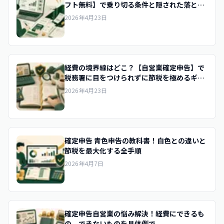
フト無料】で乗り切る条件と隠された落とし
穴
2026年4月23日
経費の境界線はどこ？【自営業確定申告】で
税務署に目をつけられずに節税を極めるギリ
ギリの線
2026年4月23日
確定申告 青色申告の教科書！白色との違いと
節税を最大化する全手順
2026年4月7日
確定申告自営業の悩み解決！経費にできるも
の、できないものを具体例で