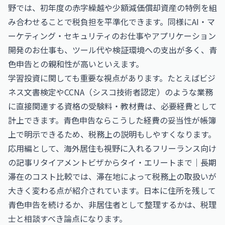
野では、初年度の赤字繰越や少額減価償却資産の特例を組
み合わせることで税負担を平準化できます。同様に
AI・マ
ーケティング・セキュリティのお仕事
や
アプリケーション
開発のお仕事
も、ツール代や検証環境への支出が多く、青
色申告との親和性が高いといえます。
学習投資に関しても重要な視点があります。たとえば
ビジ
ネス文書検定
や
CCNA（シスコ技術者認定）
のような業務
に直接関連する資格の受験料・教材費は、必要経費として
計上できます。青色申告ならこうした経費の妥当性が帳簿
上で明示できるため、税務上の説明もしやすくなります。
応用編として、海外居住も視野に入れるフリーランス向け
の記事
リタイアメントビザからタイ・エリートまで｜長期
滞在のコスト比較
では、滞在地によって税務上の取扱いが
大きく変わる点が紹介されています。日本に住所を残して
青色申告を続けるか、非居住者として整理するかは、税理
士と相談すべき論点になります。