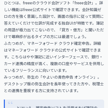
ひとつは、freeeのクラウド会計ソフト「freee会計」。詳
しい機能は
freee公式サイト
で確認できます。会計知識ゼ
ロの方を強く意識した設計で、画面の指示に従って質問に
答えていくだけで仕訳が完成する独自UIが特徴です。簿記
の用語が極力出てこないので、「貸方・借方」と聞いただ
けで蕁麻疹が出るタイプの方には最適でしょう。
ふたつめが、マネーフォワード クラウド確定申告。詳細
は
マネーフォワード クラウドの公式サイト
で確認できま
す。こちらはやや簿記に近いインターフェースで、銀行・
カード連携の精度が高く、複数の口座やサービスを併用し
ているフリーランスに向いています。
みっつめが、弥生の「やよいの青色申告 オンライン」。
デスクトップ版の弥生会計を長年使ってきた方や、税理士
との連携を重視する方に支持されています。
とはいえ、確定申告ソフトを活用すれば簿記の