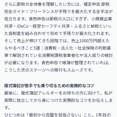
さらに節税の全体像を理解したい方には、
確定申告 節税
完全ガイド！フリーランスが手残りを最大化する全手法
が
役立ちます。青色申告は節税の入口にすぎず、小規模企業
共済・iDeCo・経営セーフティ共済・ふるさと納税といっ
た各制度を組み合わせて初めて手残りが最大化されます。
そして売上が伸びてきた段階では、
売上1000万円超えた
らやるべきこと5選｜消費税・法人化・社会保険の判断基
準
で解説されている消費税課税事業者化や法人成りの検討
が必要になります。青色申告で帳簿が整理されていれば、
こうした次のステージへの移行もスムーズです。
複式簿記が苦手でも乗り切るための実務的なコツ
最後に、複式簿記アレルギーをお持ちの方に向けて、私が
実際に独立してから身につけた実務的なコツをお伝えしま
す。
ひとつめは「最初から完璧を目指さない」こと。1年目の