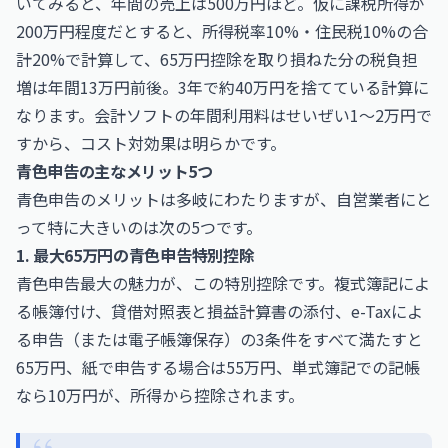
いてみると、年間の売上は500万円ほど。仮に課税所得が
200万円程度だとすると、所得税率10%・住民税10%の合
計20%で計算して、65万円控除を取り損ねた分の税負担
増は年間13万円前後。3年で約40万円を捨てている計算に
なります。会計ソフトの年間利用料はせいぜい1〜2万円で
すから、コスト対効果は明らかです。
青色申告の主なメリット5つ
青色申告のメリットは多岐にわたりますが、自営業者にと
って特に大きいのは次の5つです。
1. 最大65万円の青色申告特別控除
青色申告最大の魅力が、この特別控除です。複式簿記によ
る帳簿付け、貸借対照表と損益計算書の添付、e-Taxによ
る申告（または電子帳簿保存）の3条件をすべて満たすと
65万円、紙で申告する場合は55万円、単式簿記での記帳
なら10万円が、所得から控除されます。