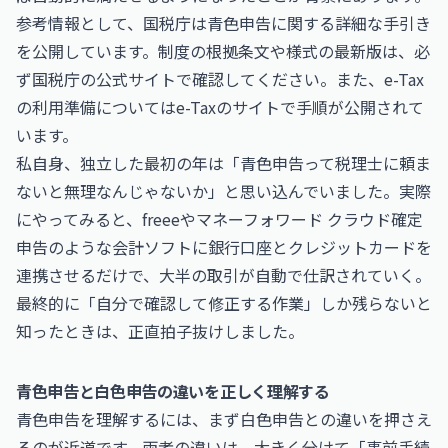
参考情報として、国税庁は青色申告に関する詳細な手引き
を公開しています。制度の根拠条文や様式の最新版は、必
ず
国税庁の公式サイト
で確認してください。また、e-Tax
の利用準備については
e-Taxのサイト
で手順が公開されて
います。
私自身、独立した最初の年は「青色申告って税理士に頼ま
ないと無理なんじゃないか」と思い込んでいました。実際
にやってみると、freeeやマネーフォワード クラウド確定
申告のような会計ソフトに銀行口座とクレジットカードを
連携させるだけで、大半の取引が自動で仕訳されていく。
最終的に「自分で確認して修正する作業」しか残らないと
知ったときは、正直拍子抜けしました。
青色申告と白色申告の違いを正しく理解する
青色申告を理解するには、まず白色申告との違いを押さえ
るのが近道です。両者の違いは、大きく分けて「事前手続