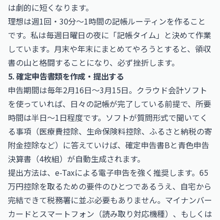
は劇的に短くなります。
理想は週1回・30分〜1時間の記帳ルーティンを作ること
です。私は毎週日曜日の夜に「記帳タイム」と決めて作業
しています。月末や年末にまとめてやろうとすると、領収
書の山と格闘することになり、必ず挫折します。
5. 確定申告書類を作成・提出する
申告期間は毎年2月16日〜3月15日。クラウド会計ソフト
を使っていれば、日々の記帳が完了している前提で、所要
時間は半日〜1日程度です。ソフトが質問形式で聞いてく
る事項（医療費控除、生命保険料控除、ふるさと納税の寄
附金控除など）に答えていけば、確定申告書Bと青色申告
決算書（4枚組）が自動生成されます。
提出方法は、e-Taxによる電子申告を強く推奨します。65
万円控除を取るための要件のひとつであるうえ、自宅から
完結できて税務署に並ぶ必要もありません。マイナンバー
カードとスマートフォン（読み取り対応機種）、もしくは