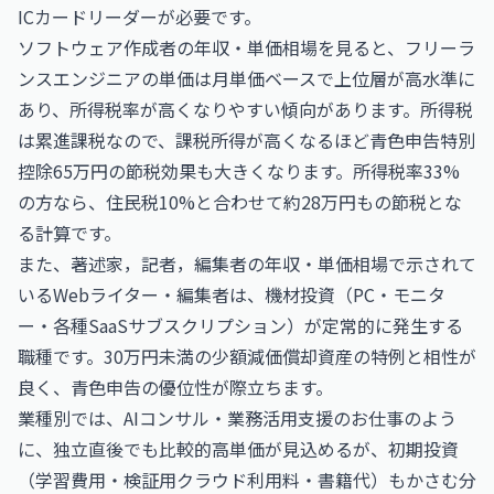
ICカードリーダーが必要です。
ソフトウェア作成者の年収・単価相場
を見ると、フリーラ
ンスエンジニアの単価は月単価ベースで上位層が高水準に
あり、所得税率が高くなりやすい傾向があります。所得税
は累進課税なので、課税所得が高くなるほど青色申告特別
控除65万円の節税効果も大きくなります。所得税率33%
の方なら、住民税10%と合わせて約28万円もの節税とな
る計算です。
また、
著述家，記者，編集者の年収・単価相場
で示されて
いるWebライター・編集者は、機材投資（PC・モニタ
ー・各種SaaSサブスクリプション）が定常的に発生する
職種です。30万円未満の少額減価償却資産の特例と相性が
良く、青色申告の優位性が際立ちます。
業種別では、
AIコンサル・業務活用支援のお仕事
のよう
に、独立直後でも比較的高単価が見込めるが、初期投資
（学習費用・検証用クラウド利用料・書籍代）もかさむ分