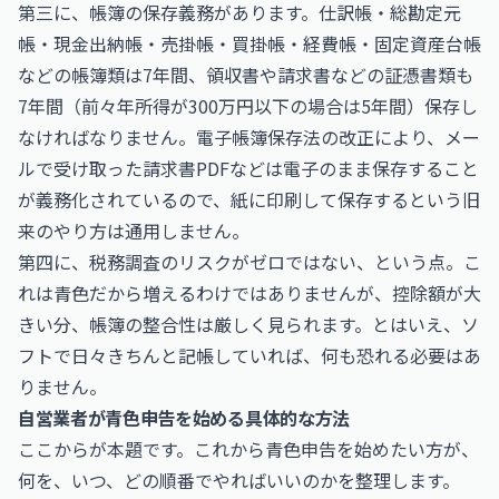
第三に、帳簿の保存義務があります。仕訳帳・総勘定元
帳・現金出納帳・売掛帳・買掛帳・経費帳・固定資産台帳
などの帳簿類は7年間、領収書や請求書などの証憑書類も
7年間（前々年所得が300万円以下の場合は5年間）保存し
なければなりません。電子帳簿保存法の改正により、メー
ルで受け取った請求書PDFなどは電子のまま保存すること
が義務化されているので、紙に印刷して保存するという旧
来のやり方は通用しません。
第四に、税務調査のリスクがゼロではない、という点。こ
れは青色だから増えるわけではありませんが、控除額が大
きい分、帳簿の整合性は厳しく見られます。とはいえ、ソ
フトで日々きちんと記帳していれば、何も恐れる必要はあ
りません。
自営業者が青色申告を始める具体的な方法
ここからが本題です。これから青色申告を始めたい方が、
何を、いつ、どの順番でやればいいのかを整理します。