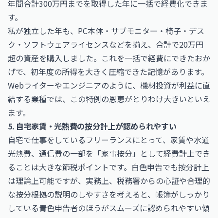
年間合計300万円までを取得した年に一括で経費化できま
す。
私が独立した年も、PC本体・サブモニター・椅子・デス
ク・ソフトウェアライセンスなどを揃え、合計で20万円
超の資産を購入しました。これを一括で経費にできたおか
げで、初年度の所得を大きく圧縮できた記憶があります。
Webライターやエンジニアのように、機材投資が利益に直
結する業種では、この特例の恩恵がとりわけ大きいといえ
ます。
5. 自宅家賃・光熱費の按分計上が認められやすい
自宅で仕事をしているフリーランスにとって、家賃や水道
光熱費、通信費の一部を「家事按分」として経費計上でき
ることは大きな節税ポイントです。白色申告でも按分計上
は理論上可能ですが、実務上、税務署からの心証や合理的
な按分根拠の説明のしやすさを考えると、帳簿がしっかり
している青色申告者のほうがスムーズに認められやすい傾