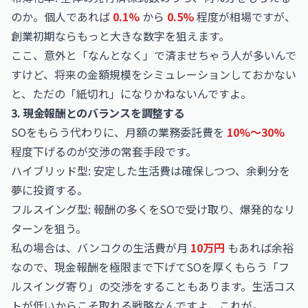
のか。個人であれば
0.1%
から
0.5%
程度が相場ですが、
創業初期ならもっと大きな数字を狙えます。
ここ、意外と「なんとなく」で済ませちゃう人が多いんで
すけど、将来の金額規模をシミュレーションしておかない
と、ただの「紙切れ」になりかねないんですよ。
3. 現金報酬とのバランスを調整する
SOをもらう代わりに、月額の業務委託費を
10%〜30%
程度下げるのが交渉の常套手段です。
ハイブリッド型: 安定した生活費は確保しつつ、余剰分を
夢に投資する。
フルスイング型: 報酬の多くをSOで受け取り、爆発的なリ
ターンを狙う。
私の場合は、バンコクの生活費が月
10万円
もあれば余裕
なので、現金報酬を極限まで下げてSOを厚くもらう「フ
ルスイング寄り」の交渉をすることもあります。生活コス
トが低いからこそ取れる戦略なんですよ、これが。