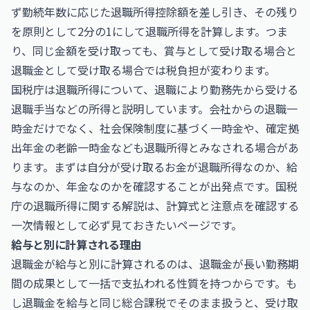
ず勤続年数に応じた退職所得控除額を差し引き、その残り
を原則として2分の1にして退職所得を計算します。つま
り、同じ金額を受け取っても、賞与として受け取る場合と
退職金として受け取る場合では税負担が変わります。
国税庁は退職所得について、退職により勤務先から受ける
退職手当などの所得と説明しています。会社からの退職一
時金だけでなく、社会保険制度に基づく一時金や、確定拠
出年金の老齢一時金なども退職所得とみなされる場合があ
ります。まずは自分が受け取るお金が退職所得なのか、給
与なのか、年金なのかを確認することが出発点です。
国税
庁の退職所得に関する解説
は、計算式と注意点を確認する
一次情報として必ず見ておきたいページです。
給与と別に計算される理由
退職金が給与と別に計算されるのは、退職金が長い勤務期
間の成果として一括で支払われる性質を持つからです。も
し退職金を給与と同じ総合課税でそのまま扱うと、受け取