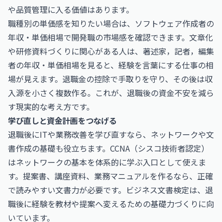
や品質管理に入る価値はあります。
職種別の単価感を知りたい場合は、
ソフトウェア作成者の
年収・単価相場
で開発職の市場感を確認できます。文章化
や研修資料づくりに関心がある人は、
著述家，記者，編集
者の年収・単価相場
を見ると、経験を言葉にする仕事の相
場が見えます。退職金の控除で手取りを守り、その後は収
入源を小さく複数作る。これが、退職後の資金不安を減ら
す現実的な考え方です。
学び直しと資金計画をつなげる
退職後にITや業務改善を学び直すなら、ネットワークや文
書作成の基礎も役立ちます。
CCNA（シスコ技術者認定）
はネットワークの基本を体系的に学ぶ入口として使えま
す。提案書、講座資料、業務マニュアルを作るなら、正確
で読みやすい文書力が必要です。
ビジネス文書検定
は、退
職後に経験を教材や提案へ変えるための基礎力づくりに向
いています。