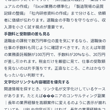
ュアルの作成」「Excel業務の標準化」「製造現場の品質
記録の整備」「社内研修資料の作成」まで分けると、依頼
者に価値が伝わります。退職金の手取りを守りながら、収
入源を小さく試す視点が重要です。
手数料と受取額の差も見る
退職金の課税で数万円単位の差を気にするなら、退職後の
仕事の手数料も同じように確認すべきです。たとえば年間
の業務委託報酬が100万円で、手数料が20%なら、20万円
が差し引かれます。税金だけを厳密に見て、仕事の受取額
を見ないのは片手落ちです。正直なところ、これはかなり
もったいない判断です。
文字化けリンクも内容確認を優先する
関連情報を探すとき、リンク名が文字化けしているケース
があります。たとえば
���ニアのコンサルティング副業
｜長年の業界経験を高額案件に変える
のように表示が崩れ
ていても、URLや内容が正しければ、長年の業界経験をコ