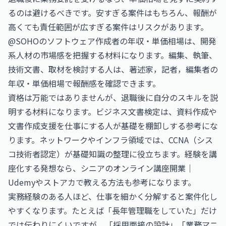
るのは避けるべきです。安すぎる案件はもちろん、報酬が
高くても責任範囲が広すぎる案件はリスクがあります。
@SOHOの
ソフトウェア作成者の年収・単価相場
は、開発
系人材の市場感を把握する材料になります。編集、執筆、
技術文書、取材を検討する人は、
著述家，記者，編集者の
年収・単価相場
で報酬感を確認できます。
資格は万能ではありませんが、退職後に自分のスキルを説
明する材料になります。
ビジネス文書検定
は、資料作成や
文書作成支援を仕事にする人が基礎を棚卸しする参考にな
ります。ネットワークやインフラ領域では、
CCNA（シス
コ技術者認定）
が基礎知識の整理に役立ちます。経験を講
座化する発想なら、
シニアのオンライン講座開業｜
Udemyやストアカで教える方法
も参考になります。
実務経験のある人ほど、仕事を細かく分解すると案件化し
やすくなります。たとえば「長年管理職をしていた」だけ
では伝わりにくいですが、「採用面接の設計」「業務マニ