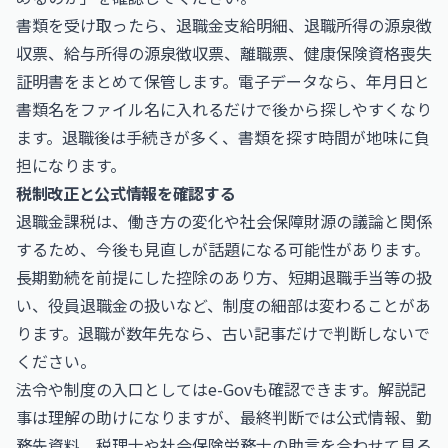
書類を受け取ったら、退職金支給明細、退職所得の源泉徴
収票、給与所得の源泉徴収票、離職票、健康保険資格喪失
証明書をまとめて保管します。電子データなら、年月日と
書類名をファイル名に入れるだけで後から探しやすくなり
ます。退職後は手続きが多く、書類を探す時間が地味に負
担になります。
税制改正と公式情報を確認する
退職金課税は、働き方の変化や社会保障財源の議論と関係
するため、今後も見直しが話題になる可能性があります。
長期勤続を前提にした控除のあり方、短期退職手当等の扱
い、役員退職金の扱いなど、制度の細部は変わることがあ
ります。退職が数年先なら、古い記事だけで判断しないで
ください。
法令や制度の入口としては
e-Gov
も確認できます。解説記
事は理解の助けになりますが、最終判断では公式情報、勤
務先資料、税理士や社会保険労務士の助言を合わせて見る