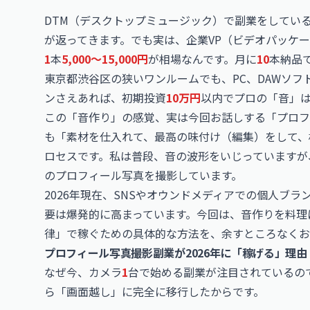
DTM（デスクトップミュージック）で副業をしてい
が返ってきます。でも実は、企業VP（ビデオパッケー
1
本
5,000〜15,000円
が相場なんです。月に
10
本納品
東京都渋谷区の狭いワンルームでも、PC、DAWソ
ンさえあれば、初期投資
10万円
以内でプロの「音」
この「音作り」の感覚、実は今回お話しする「プロフ
も「素材を仕入れて、最高の味付け（編集）をして、
ロセスです。私は普段、音の波形をいじっていますが
のプロフィール写真を撮影しています。
2026年現在、SNSやオウンドメディアでの個人ブ
要は爆発的に高まっています。今回は、音作りを料理
律」で稼ぐための具体的な方法を、余すところなくお
プロフィール写真撮影副業が2026年に「稼げる」理由
なぜ今、カメラ
1
台で始める副業が注目されているの
ら「画面越し」に完全に移行したからです。