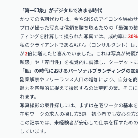
「第一印象」がデジタルで決まる時代
かつての名刺代わりは、今やSNSのアイコンやWeb
プロが撮った写真は信頼を勝ち取るための「最強の装
ティングを計算して撮られた写真では、成約率に
30
私のクライアントであるAさん（コンサルタント）は
が
2
倍に増えたと喜んでいました。これは写真が綺麗
頼感」や「専門性」を視覚的に調律し、ターゲットに
「個」の時代におけるパーソナルブランディングの加
副業解禁やフリーランス人口の増加により、自分を商
魅力を客観的に捉えて撮影するのは至難の業。そこに
れます。
写真撮影の案件探しには、まずは在宅ワークの基本を
在宅ワークの求人の探し方5選｜初心者でも安心な方
この記事では、未経験者が安心して仕事を探すための
しています。