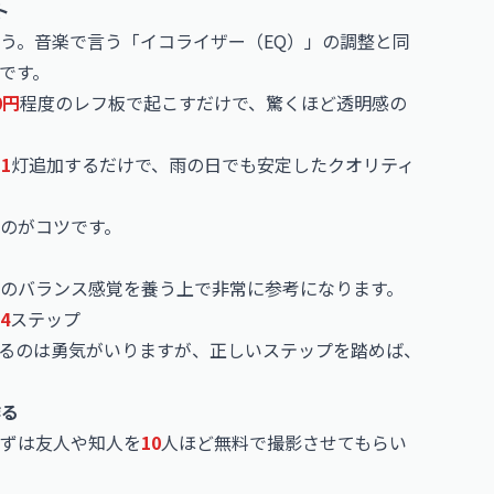
ト
う。音楽で言う「イコライザー（EQ）」の調整と同
です。
0円
程度のレフ板で起こすだけで、驚くほど透明感の
を
1
灯追加するだけで、雨の日でも安定したクオリティ
のがコツです。
益のバランス感覚を養う上で非常に参考になります。
4
ステップ
るのは勇気がいりますが、正しいステップを踏めば、
作る
ずは友人や知人を
10
人ほど無料で撮影させてもらい