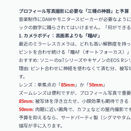
プロフィール写真撮影に必要な「三種の神器」と予算
音楽制作にDAWやモニタースピーカーが必要なよう
ックの数字に踊らされてはいけません。「何ができる
1. カメラボディ：高画素よりも「瞳AF」
最近のミラーレスカメラは、どれも高い解飾度を持っ
ピントを合わせ続ける「瞳AF（オートフォーカス）
おすすめ: ソニーのα7シリーズやキヤノンのEOS R
理由: ピント合わせに神経を使わなくて済む分、被
す。
レンズ：単焦点の「
85mm
」か「
50mm
」
ズームレンズは便利ですが、プロフィール写真で重要
85mm
: 被写体を浮き立たせ、小顔効果も期待でき
50mm
: 肉眼に近い画角で、カフェなどの屋内撮影で
予算を抑えるなら、サードパーティ製（シグマやタム
描写が手に入ります。