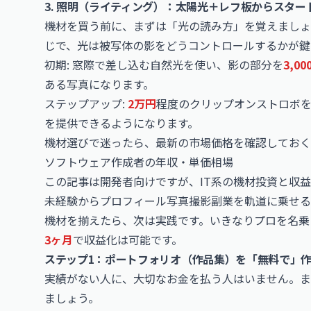
3. 照明（ライティング）：太陽光＋レフ板からスター
機材を買う前に、まずは「光の読み方」を覚えましょ
じで、光は被写体の影をどうコントロールするかが鍵
初期: 窓際で差し込む自然光を使い、影の部分を
3,00
ある写真になります。
ステップアップ:
2万円
程度のクリップオンストロボ
を提供できるようになります。
機材選びで迷ったら、最新の市場価格を確認しておく
ソフトウェア作成者の年収・単価相場
この記事は開発者向けですが、IT系の機材投資と収
未経験からプロフィール写真撮影副業を軌道に乗せる
機材を揃えたら、次は実践です。いきなりプロを名乗
3ヶ月
で収益化は可能です。
ステップ1：ポートフォリオ（作品集）を「無料で」
実績がない人に、大切なお金を払う人はいません。ま
ましょう。