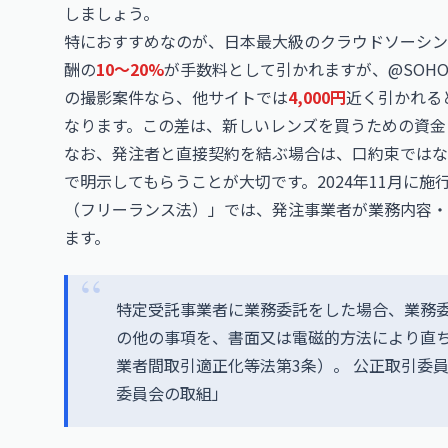
しましょう。
特におすすめなのが、日本最大級のクラウドソーシン
酬の
10〜20%
が手数料として引かれますが、@SOH
の撮影案件なら、他サイトでは
4,000円
近く引かれる
なります。この差は、新しいレンズを買うための資金
なお、発注者と直接契約を結ぶ場合は、口約束ではな
で明示してもらうことが大切です。2024年11月に
（フリーランス法）」では、発注事業者が業務内容・
ます。
特定受託事業者に業務委託をした場合、業務
の他の事項を、書面又は電磁的方法により直
業者間取引適正化等法第3条）。
公正取引委
委員会の取組」