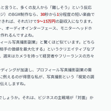
ると言うと、多くの友人から「難しそう」という反応
ジ）のBGM制作なら、
30
秒から
1
分程度の短い楽曲で
できれば、それだけで
5〜15万円
の副収入になります。
フト、オーディオインターフェース、モニターヘッドホ
は作れるんですよね。
ィール写真撮影副業」と驚くほど似ています。どちら
相手の価値を最大化する」というクリエイティブなプ
、週末はカメラを持って経営者やフリーランスの方々
ランディングが加速し、プロフィール写真撮影副業の需
に例えるのが得意な私が、写真撮影という「視覚の調
伝えしますね。
でしょうか。それは、ビジネスの主戦場が「対面」か